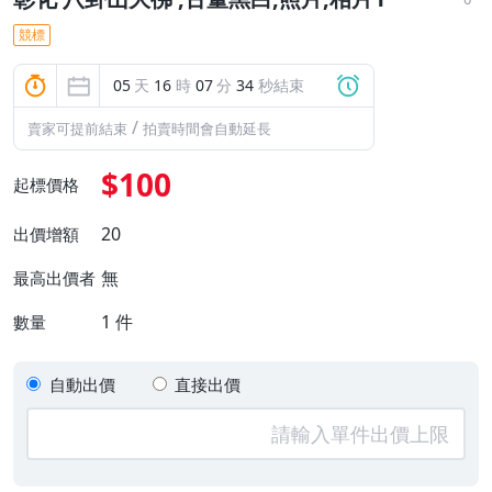
競標
05
天
16
時
07
分
33
秒結束
/
賣家可提前結束
拍賣時間會自動延長
$100
起標價格
20
出價增額
無
最高出價者
1
件
數量
自動出價
直接出價