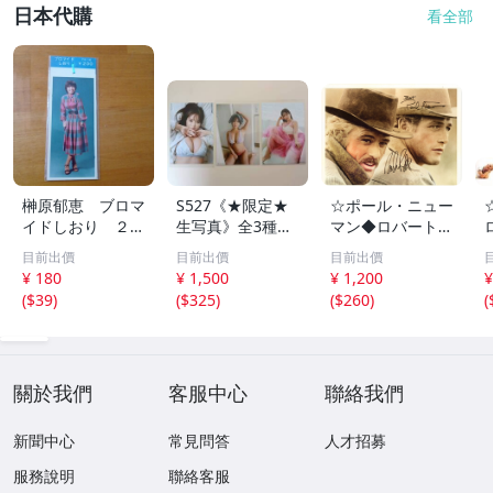
日本代購
看全部
榊原郁恵 ブロマ
S527《★限定★
☆ポール・ニュー
イドしおり ２枚
生写真》全3種セ
マン◆ロバート・
組 レトロ 送料
ット【井口裕香】
レッドフォード◆
目前出價
目前出價
目前出價
１１０円 未開封
FLASH（フラッシ
サイン入り写真◆
¥ 180
¥ 1,500
¥ 1,200
¥
ュ）2026年8月18
30x20㎝☆
(
$39
)
(
$325
)
(
$260
)
(
日・25日合併号
★セブンネット限
定特典★ ☆送料
一律☆
關於我們
客服中心
聯絡我們
新聞中心
常見問答
人才招募
服務說明
聯絡客服