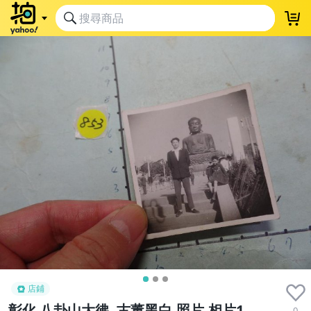
店鋪
彰化 八卦山大彿 ,古董黑白,照片,相片1
0