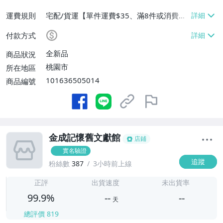
運費規則
宅配/貨運【單件運費$35、滿8件或消費滿
$3500免運費】、郵局掛號【單件運費$3
付款方式
5、滿8件或消費滿$3000免運費】
全新品
商品狀況
桃園市
所在地區
101636505014
商品編號
金成記懷舊文獻館
店鋪
實名驗證
追蹤
粉絲數
387
3小時前上線
-
-
正評
出貨速度
未出貨率
99.9%
--
--
天
總評價
819