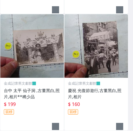
金成記懷舊文獻館
金成記懷舊文獻館
台中 太平 仙子洞 ,古董黑白,照
慶祝 光復節遊行,古董黑白,照
片,相片**稀少品
片,相片
$ 199
$ 160
競標
競標