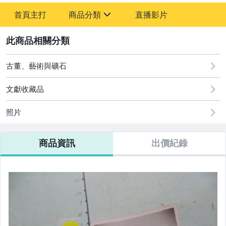
-
首頁主打
商品分類
直播影片
-
sign
其它
2
古董、藝術與礦石
文獻收藏品
照片
商品資訊
出價紀錄