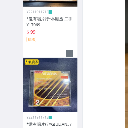
Y2211911713
*還有唱片行*林顯丞 二手
Y17069
$ 99
競標
人氣賣家
Y2211911713
*還有唱片行*GIULIANI /