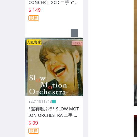
CONCERTI 2CD 二手 Y14
632**
$ 149
競標
人氣賣家
Y2211911713
*還有唱片行* SLOW MOT
ION ORCHESTRA 二手 Y7
253**
$ 99
競標