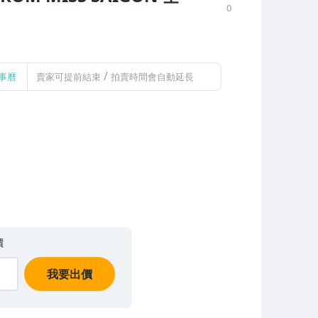
0
/
事曆
賣家可提前結束
拍賣時間會自動延長
價
我要出價