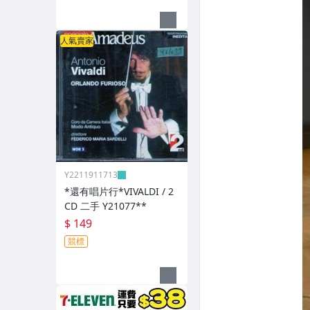
人氣賣家
Y2211911713
*還有唱片行*VIVALDI / 2
CD 二手 Y21077**
$ 149
競標