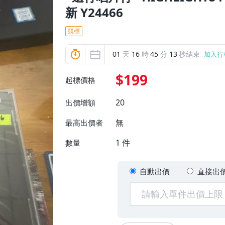
新 Y24466
競標
01
天
16
時
45
分
11
秒結束
加入行
$199
起標價格
20
出價增額
無
最高出價者
1
件
數量
自動出價
直接出