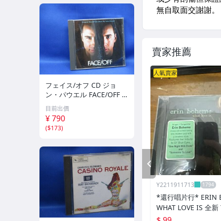
賣家推薦
人氣賣家
フェイス/オフ CD ジョ
ン・パウエル FACE/OFF J
OHN POWELL プロデュー
目前出價
ス:ハンス・ジマー HANS
¥ 790
ZIMMER ジョン・ウー JO
(
$173
)
HN WOO 70409
PREV
Y2211911713
*還行唱片行* ERIN B
WHAT LOVE IS 全新 
$ 99