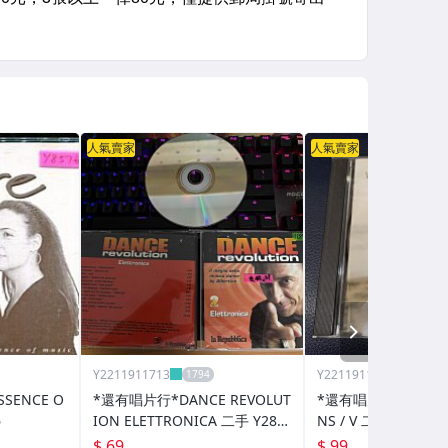
人氣賣家
人氣賣家
NEXT
Y2211911713
Y2211911713
SENCE O
*還有唱片行*DANCE REVOLUT
*還有唱片行*VANESS
6
ION ELETTRONICA 二手 Y287
NS / V 二手 Y11052
13(刮傷、封底破、競標)
$ 69
$ 99