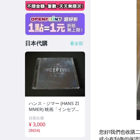
日本代購
看全部
ハンス・ジマー (HANS ZI
MMER) 映画「インセプシ
ョン (完全盤)」(INCEPTIO
目前出價
N) サウンドトラック (2枚
¥ 3,000
組/44トラック収録/輸入
(
$654
)
盤)