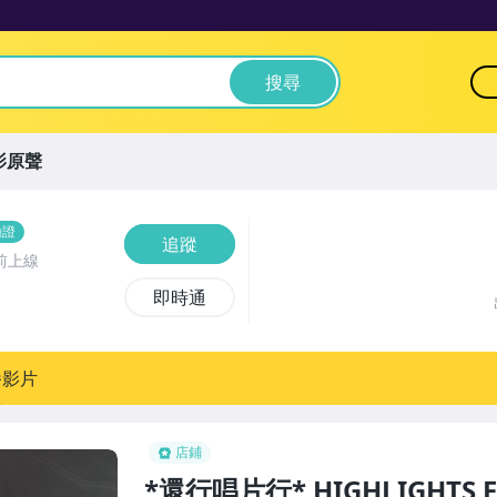
搜尋
影原聲
驗證
追蹤
前上線
即時通
播影片
店鋪
*還行唱片行* HIGHLIGHTS F