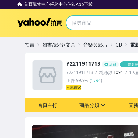
首頁
購物中心
帳務中心
信箱
App下載
Yahoo拍賣
拍賣
圖書/影音/文具
音樂與影片
CD
電
Y2211911713
店鋪
實名
Y2211911713
粉絲數
1091
1天
正評
99.9%
(
1794
)
人氣賣家
首頁主打
商品分類
直
sign
其它