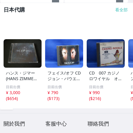
日本代購
看全部
ハンス・ジマー
フェイス/オフ CD
CD 007 カジノ
(HANS ZIMMER)
ジョン・パウエル
ロワイヤル オリ
映画「インセプシ
FACE/OFF JOHN
ジナルサウンドト
目前出價
目前出價
目前出價
ョン (完全盤)」(I
POWELL プロデ
ラック 70412
¥ 3,000
¥ 790
¥ 990
¥
NCEPTION) サウ
ュース:ハンス・
e
(
$654
)
(
$173
)
(
$216
)
(
ンドトラック (2
ジマー HANS ZI
枚組/44トラック
MMER ジョン・
収録/輸入盤)
ウー JOHN WOO
70409
關於我們
客服中心
聯絡我們