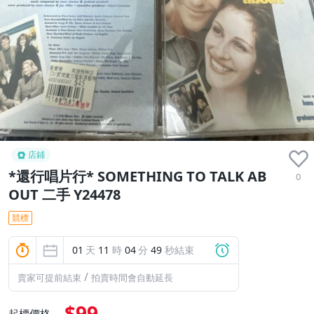
店鋪
*還行唱片行* SOMETHING TO TALK AB
0
OUT 二手 Y24478
競標
01
天
11
時
04
分
49
秒結束
/
賣家可提前結束
拍賣時間會自動延長
$99
起標價格