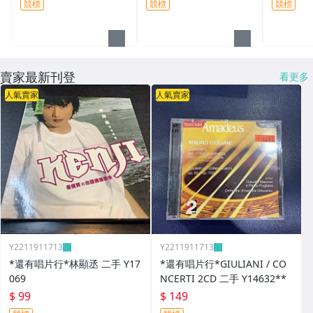
競標
競標
競標
賣家最新刊登
看更多
人氣賣家
人氣賣家
Y2211911713
Y2211911713
*還有唱片行*林顯丞 二手 Y17
*還有唱片行*GIULIANI / CO
069
NCERTI 2CD 二手 Y14632**
$ 99
$ 149