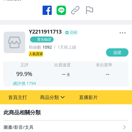
Y2211911713
店鋪
實名驗證
粉絲數
1092
1天前上線
追蹤
-
人氣賣家
-
正評
出貨速度
未出貨率
99.9%
--
--
天
總評價
1794
-
-
首頁主打
商品分類
直播影片
sign
其它
2
圖書/影音/文具