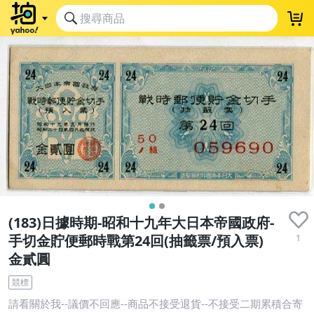
收藏品
(183)日據時期-昭和十九年大日本帝國政府-
1
手切金貯便郵時戰第24回(抽籤票/預入票)
金貳圓
競標
請看關於我--議價不回應--商品不接受退貨--不接受二期累積合寄