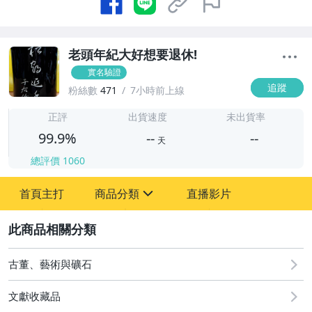
老頭年紀大好想要退休!
實名驗證
追蹤
粉絲數
471
7小時前上線
-
-
正評
出貨速度
未出貨率
99.9%
--
--
天
總評價
1060
-
首頁主打
商品分類
直播影片
-
sign
圖書/影音/文具
2
古董、藝術與礦石
古董、藝術與礦石
玩具、模型與公仔
文獻收藏品