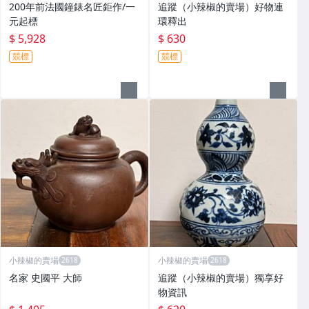
200年前法國鐘錶名匠鉅作/一
追蹤（小辣椒的賣場）好物連
元起標
環釋出
$ 5,928
$ 630
競標
競標
小辣椒的賣場
小辣椒的賣場
名家 史國平 大師
追蹤（小辣椒的賣場）獨享好
物資訊