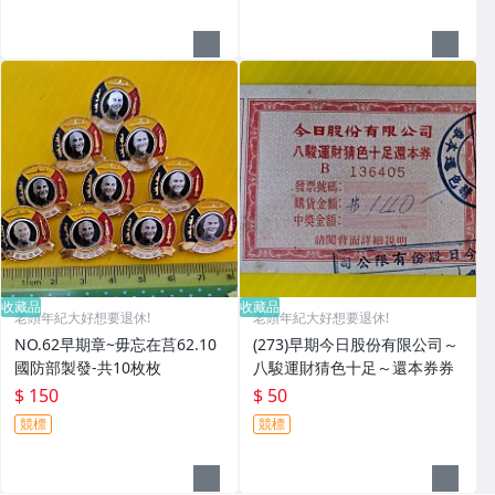
收藏品
收藏品
老頭年紀大好想要退休!
老頭年紀大好想要退休!
NO.62早期章~毋忘在莒62.10
(273)早期今日股份有限公司～
國防部製發-共10枚枚
八駿運財猜色十足～還本券券
$ 150
$ 50
競標
競標