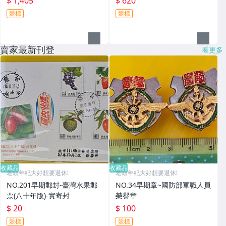
$ 1,405
$ 620
競標
競標
賣家最新刊登
看更多
收藏品
收藏品
老頭年紀大好想要退休!
老頭年紀大好想要退休!
NO.201早期郵封-臺灣水果郵
NO.34早期章~國防部軍職人員
票(八十年版)-實寄封
榮譽章
$ 20
$ 100
競標
競標