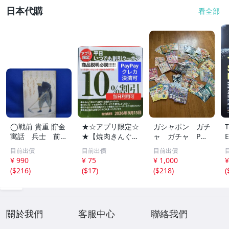
日本代購
看全部
◯戦前 貴重 貯金
★☆アプリ限定☆
ガシャポン ガチ
寓話 兵士 前
★【焼肉きんぐ】
ャ ガチャ POP
線 昭和１４年
平日いつでもクー
ポップ 台紙
目前出價
目前出價
目前出價
非売品 貯金局 古
ポン 10%割引券
非売品 まとめ
¥ 990
¥ 75
¥ 1,000
¥
い 昭和 レトロ ア
9月15日まで Pay
て アンパンマ
(
$216
)
(
$17
)
(
$218
)
(
ンティーク ヴィ
Pay・クレカ決済
ン ポケモン ガ
ンテージ ディス
可 当日利用可能
ンダム サンリ
プレイ /42614
オ 他 大量
關於我們
客服中心
聯絡我們