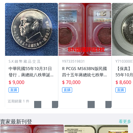
S.K 錢 幣 藏 品 交 流
Y9733519831
Y7103000
中華民國55年10月31日
R PCGS MS63BN版民國
【保真】
發行，蔣總統八秩華誕雙
四十五年蔣總統七秩華誕
55年10
鶴牡丹紀念銀章，直徑3
紀念銅章壹枚《BN版僅8
蔣中正八
$ 9,000
$ 70,000
$ 8,600
3mm，重約17.5克，美
枚評級/BN版逆勢上漲，
鶴牡丹紀
直購
直購
直購
品，銀光強~
前景樂觀！》
使用無傷 
等級 出生
近期銷量 1 件
投資必選
賣家最新刊登
看更多