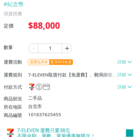
#
紀念幣
現貨供應
$88,000
定價
數量
運費活動
運費抵用券
驚喜$99免運
運費規則
7-ELEVEN取貨付款【免運費】、郵局掛號
【免運費】、面交/自取/不寄送【免運費】
付款方式
二手品
商品狀況
台北市
所在地區
101637625455
商品編號
7-ELEVEN 運費只要
38
元
不限金額、筆數，筆筆優惠無限次！