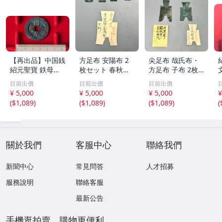
【再出品】中国銭
方足布 安陽布 2
尖足布 哉氏布・
紹元聖寶 鉄母
枚セット 春秋戦
方足布 子布 2枚
銭？
国時代 中国古代
セット 中国戦国
目前出價
目前出價
目前出價
銭貨 布貨 布幣 銅
古銭 布幣 古銭 貨
¥ 5,000
¥ 5,000
¥ 5,000
¥
銭 古銭 コレクシ
布 貨幣
(
$1,089
)
(
$1,089
)
(
$1,089
)
(
ョン 貨幣
關於我們
客服中心
聯絡我們
新聞中心
常見問答
人才招募
服務說明
聯絡客服
最新公告
手機逛拍賣，購物更便利