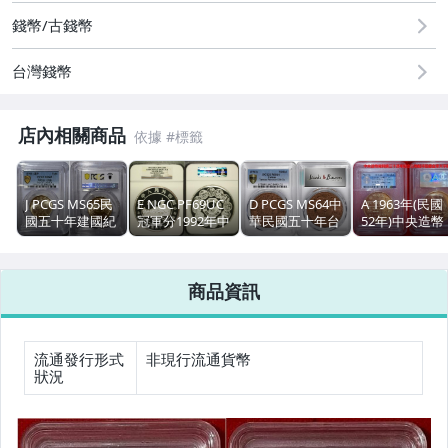
錢幣/古錢幣
台灣錢幣
店內相關商品
J PCGS MS65民
E NGC PF69UC
D PCGS MS64中
A 1963年(民國
國五十年建國紀
冠軍分1992年中
華民國五十年台
52年)中央造幣
念壹圓銀幣《原
國生肖幣發行十
灣省龍鳳士農工
廠開鑄三十週
光漂亮淡彩包
二周年紀念八波
商圖銅質紀念章
紀念三鳥船洋
漿》5
紋無噴砂版之二
《歡迎鑑賞冠軍
鍍金試鑄章大
商品資訊
《珍稀評級幣最
分/極珍罕二枚
版《極為罕見
後壹枚/即將清
之一》
版，一旦轉手
空》
將難覓其蹤
跡！》
流通發行形式
非現行流通貨幣
狀況