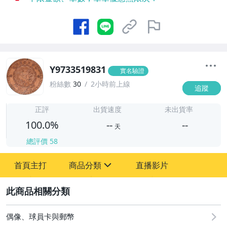
Y9733519831
實名驗證
粉絲數
30
2小時前上線
追蹤
-
-
正評
出貨速度
未出貨率
100.0%
--
--
天
總評價
58
-
首頁主打
商品分類
直播影片
-
sign
偶像、球員卡與郵幣
2
偶像、球員卡與郵幣