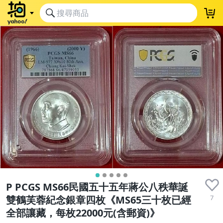
P PCGS MS66民國五十五年蔣公八秩華誕
7
雙鶴芙蓉紀念銀章四枚《MS65三十枚已經
全部讓藏，每枚22000元(含郵資)》