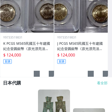
Y9733519831
Y9733519831
K PCGS MS65民國五十年建國
J PCGS MS65民國五十年建國
紀念壹圓銀幣《原光漂亮淡彩
紀念壹圓銀幣《原光漂亮淡彩
包漿 》之6
包漿》5
$ 124,000
$ 124,000
直購
直購
日本代購
看全部