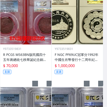
Y9733519831
Y9733519831
R PCGS MS63BN版民國四十
F NGC PF69UC冠軍分1992年
五年蔣總統七秩華誕紀念銅章
中國生肖幣發行十二周年紀念
壹枚《BN版僅8枚評級/BN版
六波紋噴砂版《珍稀評級幣/即
$ 70,000
$ 1,000,000
逆勢上漲，前景樂觀！》
將於SBP本年秋拍》
直購
直購