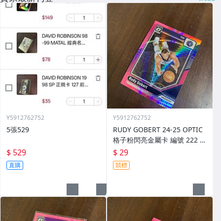
Y5912762752
Y5912762752
5張529
RUDY GOBERT 24-25 OPTIC
格子粉閃亮金屬卡 編號 222 前
後圖
$ 529
$ 29
直購
競標