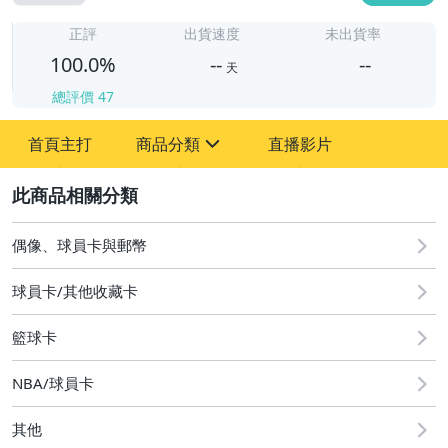
-
-
正評
出貨速度
未出貨率
100.0%
--
--
天
總評價
47
-
首頁主打
商品分類
直播影片
-
sign
偶像、球員卡與郵幣
2
偶像、球員卡與郵幣
球員卡/其他收藏卡
籃球卡
NBA/球員卡
其他