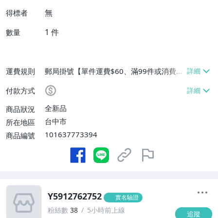
無
得標者
1
件
數量
運費規則
郵局掛號【單件運費$60、滿99件或消費滿
$9999免運費】
付款方式
全新品
商品狀況
台中市
所在地區
101637773394
商品編號
Y5912762752
實名驗證
粉絲數
38
5小時前上線
追蹤