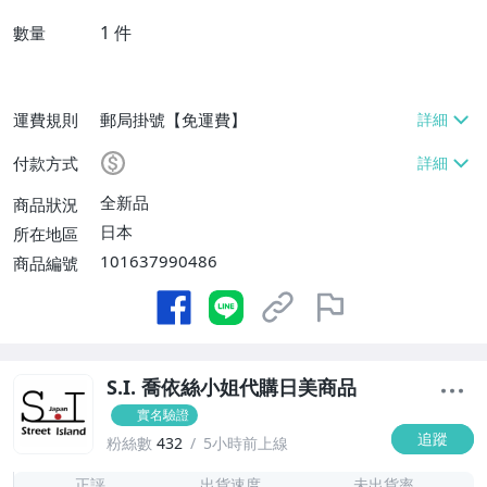
1
件
數量
運費規則
郵局掛號【免運費】
付款方式
全新品
商品狀況
日本
所在地區
101637990486
商品編號
S.I. 喬依絲小姐代購日美商品
實名驗證
追蹤
粉絲數
432
5小時前上線
-
-
正評
出貨速度
未出貨率