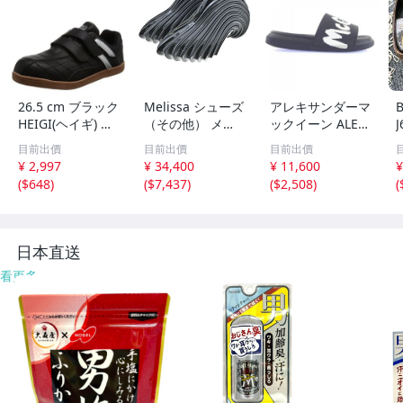
26.5 cm ブラック
Melissa シューズ
アレキサンダーマ
B
HEIGI(ヘイギ) メ
（その他） メン
ックイーン ALEX
ンズ セーフティ
ズ メリッサ 中
ANDER McQUEE
目前出價
目前出價
目前出價
ーシューズ マジ
古 古着
N 682490 サンダ
¥ 2,997
¥ 34,400
¥ 11,600
¥
ック 先芯入り ス
ル
(
$648
)
(
$7,437
)
(
$2,508
)
(
ニーカー 作業靴
HG-151
日本直送
看更多