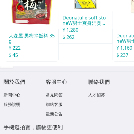
Deonatulle soft sto
neW男士爽身消臭止
汗石 中世紀 20g
¥ 1,280
Deonatu
大森屋 男梅拌飯料 35
$ 262
neW男
g
消臭石
¥ 1,160
¥ 222
$ 237
$ 45
關於我們
客服中心
聯絡我們
新聞中心
常見問答
人才招募
服務說明
聯絡客服
最新公告
手機逛拍賣，購物更便利