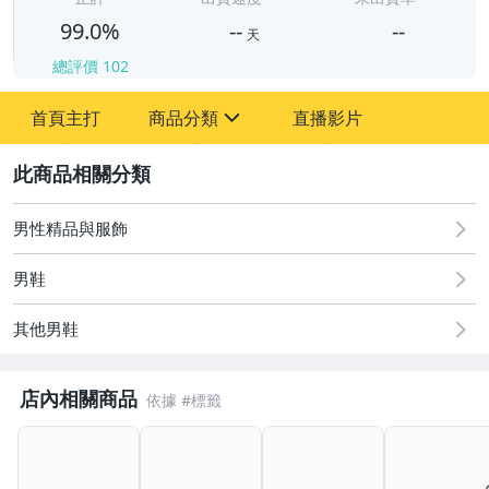
99.0%
--
--
天
總評價
102
-
首頁主打
商品分類
直播影片
-
sign
男性精品與服飾
2
男性精品與服飾
男鞋
其他男鞋
店內相關商品