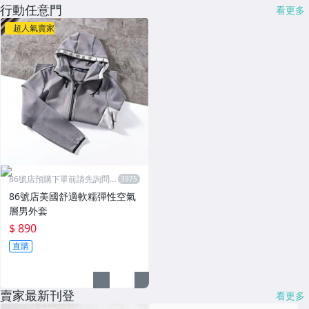
行動任意門
看更多
超人氣賣家
86號店預購下單前請先詢問數
量
86號店美國舒適軟糯彈性空氣
層男外套
$ 890
直購
賣家最新刊登
看更多