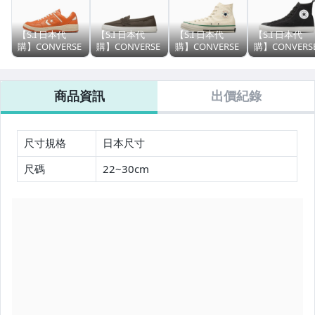
【S.I 日本代
【S.I 日本代
【S.I 日本代
【S.I 日本代
購】CONVERSE
購】CONVERSE
購】CONVERSE
購】CONVERS
japan COURT
japan CLASSIC
japan ALL STAR
japan ALL STA
SHOES
VULCANIZE
LGCY HI Ed
J HI MD 10
WEAPON CC AG
CXP LOAFER
Davis
商品資訊
出價紀錄
OX
尺寸規格
日本尺寸
尺碼
22~30cm