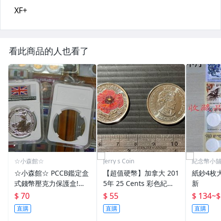
看此商品的人也看了
☆小森館☆
Jerry s Coin
紀念幣小
☆小森館☆ PCCB鑑定盒
【超值硬幣】加拿大 201
紙鈔4枚大
式錢幣壓克力保護盒!錢
5年 25 Cents 彩色紀念
新
幣銀幣專用透明壓克力盒
幣一枚 國殤紀念日 花朵
$ 70
$ 55
$ 134
~
$
錢幣收納保護盒錢幣盒~
圖案 已絕版
直購
直購
直購
99