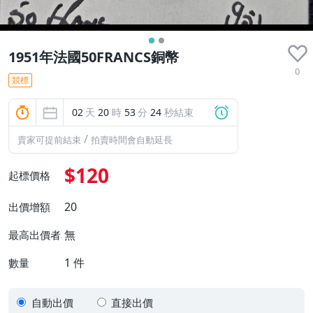
1951年法國50FRANCS銅幣
0
競標
02
天
20
時
53
分
23
秒結束
/
賣家可提前結束
拍賣時間會自動延長
$120
起標價格
20
出價增額
無
最高出價者
1
件
數量
自動出價
直接出價