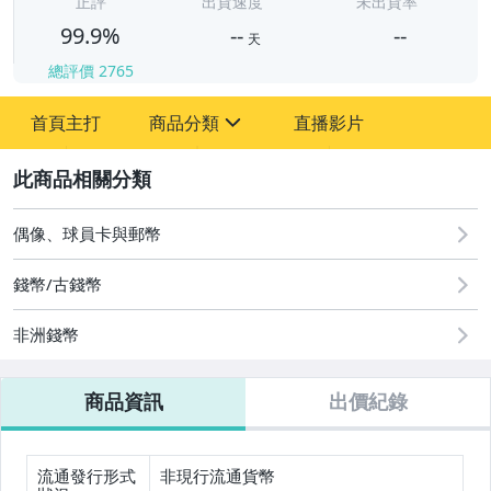
正評
出貨速度
未出貨率
99.9%
--
--
天
總評價
2765
-
首頁主打
商品分類
直播影片
-
sign
偶像、球員卡與郵幣
2
偶像、球員卡與郵幣
錢幣/古錢幣
非洲錢幣
商品資訊
出價紀錄
流通發行形式
非現行流通貨幣