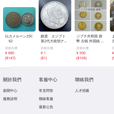
仏カメルーン25C
銀貨 エジプト
ジブチ共和国 貨
62
第2代大統領ナー
幣 古銭 外国銭 コ
セル1周年記念銀
レクション アン
目前出價
目前出價
目前出價
貨 1970年銘 1
ティーク
¥ 680
¥ 1
¥ 500
¥
ポンド 大型銀
(
$147
)
(
$1
)
(
$109
)
(
貨 21.4g「真贋
不明」521
關於我們
客服中心
聯絡我們
新聞中心
常見問答
人才招募
服務說明
聯絡客服
最新公告