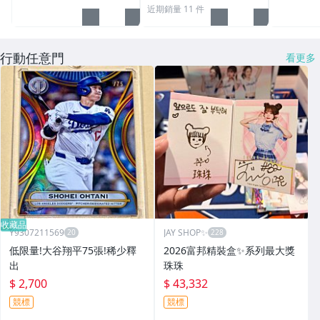
近期銷量 11 件
行動任意門
看更多
收藏品
Y9307211569
JAY SHOP✨
低限量!大谷翔平75張!稀少釋
2026富邦精裝盒✨系列最大獎
出
珠珠
$ 2,700
$ 43,332
競標
競標