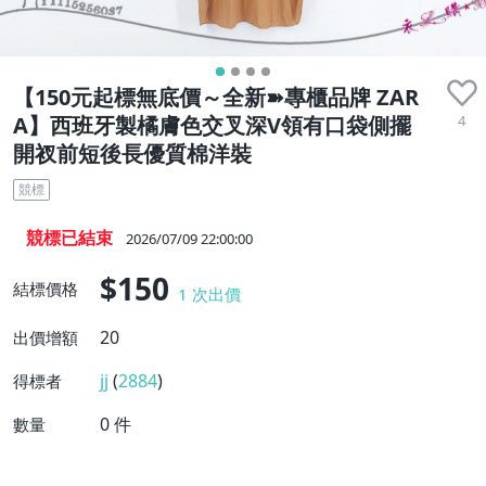
【150元起標無底價～全新➽專櫃品牌 ZAR
4
A】西班牙製橘膚色交叉深V領有口袋側擺
開衩前短後長優質棉洋裝
競標
競標已結束
2026/07/09 22:00:00
$150
結標價格
1
次出價
20
出價增額
jj
(
2884
)
得標者
0
件
數量