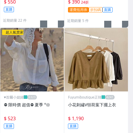
$ 550
$ 390
24折
直購
運費抵用券
折扣碼
直購
近期銷量 22 件
近期銷量 5 件
超人氣賣家
♥️首爾小媳婦
Fuyumiboutique正韓
⛔️ 限時價 超值⛔️ 夏季 °𑁍
小花刺繡V領荷葉下擺上衣
$ 523
$ 1,190
直購
直購