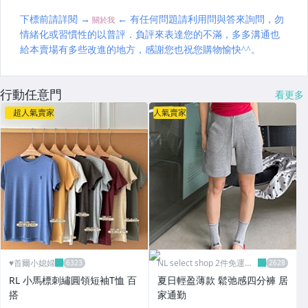
行動任意門
看更多
超人氣賣家
人氣賣家
♥️首爾小媳婦
NL select shop 2件免運可
刷卡
RL 小馬標刺繡圓領短袖T恤 百
夏日輕盈薄款 鬆弛感四分褲 居
搭
家通勤