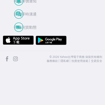
商品降價通知
買賣即時溝通
商品到貨動態
APP Store
Google Play
facebook
Instagram
©
2026
Yahoo台灣電子商務 保留所有權利
服務條款
隱私權
拍賣使用規範
交易安全