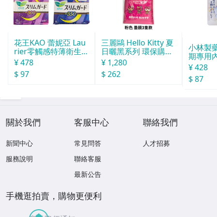
花王KAO 蕾妮亞 Lau
三麗鷗 Hello Kitty 夏
小林製
rier零觸感特薄衛生
日曬黑系列 環保購物
期專用
棉 日用２８個入
袋（M）
¥ 478
¥ 1,280
劑120m
¥ 428
$ 97
$ 262
$ 87
關於我們
客服中心
聯絡我們
新聞中心
常見問答
人才招募
服務說明
聯絡客服
最新公告
手機逛拍賣，購物更便利