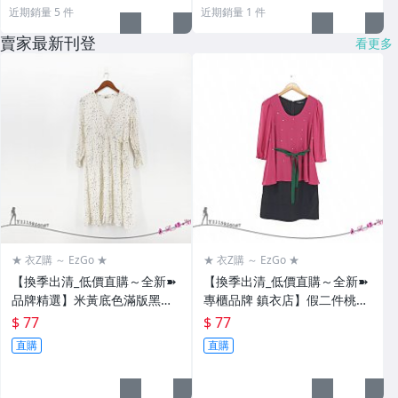
近期銷量 5 件
近期銷量 1 件
賣家最新刊登
看更多
★ 衣Z購 ～ EzGo ★
★ 衣Z購 ～ EzGo ★
【換季出清_低價直購～全新➽
【換季出清_低價直購～全新➽
品牌精選】米黃底色滿版黑芝
專櫃品牌 鎮衣店】假二件桃紅
麻點點交叉深V領綁帶小喇叭袖
燙鑽透膚七分袖雪紡異材質撞
$ 77
$ 77
不規則皺褶感傘擺質優雪紡長
色拼接彈力珠光黑腰部綠色緞
直購
直購
洋裝
綁帶質優洋裝