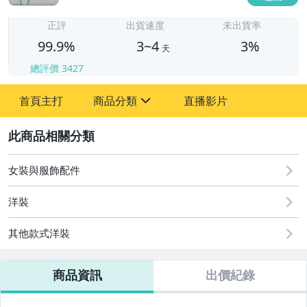
3
正評
出貨速度
未出貨率
99.9%
3~4
3%
天
總評價
3427
首頁主打
商品分類
直播影片
sign
2
女裝與服飾配件
女裝與服飾配件
洋裝
其他款式洋裝
商品資訊
出價紀錄