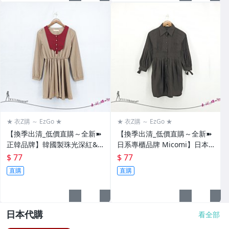
★ 衣Z購 ～ EzGo ★
★ 衣Z購 ～ EzGo ★
【換季出清_低價直購～全新➽
【換季出清_低價直購～全新➽
正韓品牌】韓國製珠光深紅&
日系專櫃品牌 Micomi】日本
卡其撞色拼接圓領縮腰有口袋
製黑色立體壓摺造型綁結七分
$ 77
$ 77
傘擺有厚度雪紡質優洋裝
袖釦式開襟A字擺後綁帶優質
直購
直購
棉洋裝
日本代購
看全部