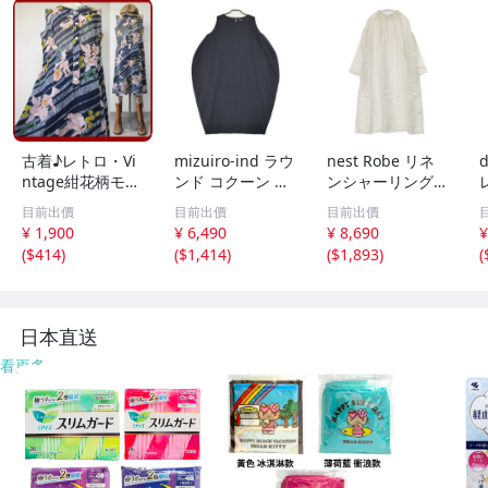
古着♪レトロ・Vi
mizuiro-ind ラウ
nest Robe リネ
d
ntage紺花柄モッ
ンド コクーン ノ
ンシャーリングネ
ズワンピ♪70s60s
ースリーブ ワン
ックワンピース 0
目前出價
目前出價
目前出價
70年代60年代ヴ
ピース ネイビー
1171-1101-1 製
¥ 1,900
¥ 6,490
¥ 8,690
¥
ィンテージ日本製
ミズイロインド 6
品染め ワンピー
(
$414
)
(
$1,414
)
(
$1,893
)
(
Japan昭和ロマン
-0723M 286215
ス オフホワイト
大きめノースリア
ネストローブ 6-0
ンティークゆった
723M 285922
6
り
日本直送
看更多