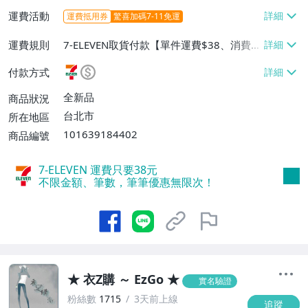
運費活動
運費抵用券
驚喜加碼7-11免運
運費規則
7-ELEVEN取貨付款【單件運費$38、消費滿
$2000免運費】、7-ELEVEN取貨不付款
付款方式
【單件運費$38、消費滿$2000免運費】、
郵局掛號【單件運費$60、消費滿$2000免
全新品
商品狀況
運費】
台北市
所在地區
101639184402
商品編號
7-ELEVEN 運費只要
38
元
不限金額、筆數，筆筆優惠無限次！
★ 衣Z購 ～ EzGo ★
實名驗證
粉絲數
1715
3天前上線
追蹤