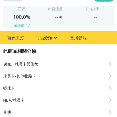
-
-
正評
出貨速度
未出貨率
100.0%
--
--
天
總評價
47
-
首頁主打
商品分類
直播影片
-
sign
偶像、球員卡與郵幣
2
偶像、球員卡與郵幣
球員卡/其他收藏卡
籃球卡
NBA/球員卡
其他