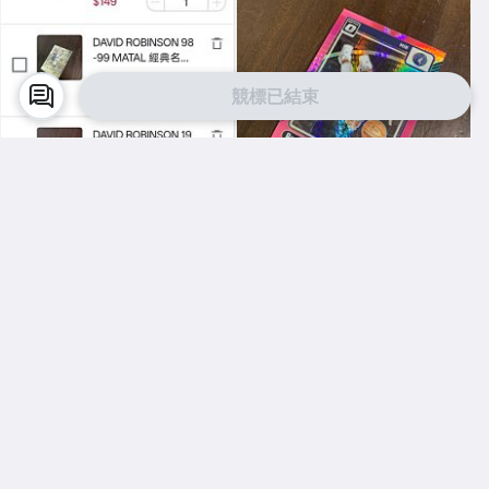
競標已結束
Y5912762752
Y5912762752
5張529
RUDY GOBERT 24-25 OPTIC
格子粉閃亮金屬卡 編號 222 前
後圖
$ 529
$ 29
直購
競標