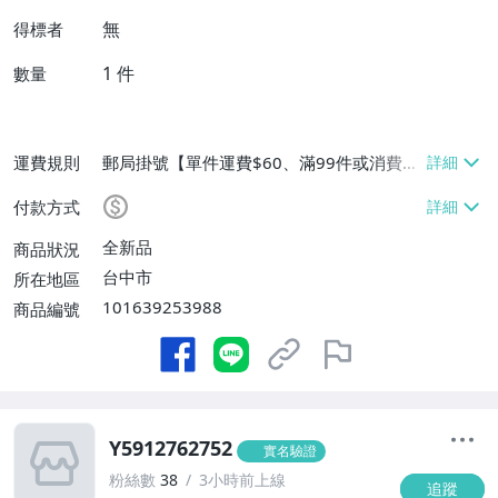
無
得標者
1
件
數量
運費規則
郵局掛號【單件運費$60、滿99件或消費滿
$9999免運費】
付款方式
全新品
商品狀況
台中市
所在地區
101639253988
商品編號
Y5912762752
實名驗證
粉絲數
38
3小時前上線
追蹤