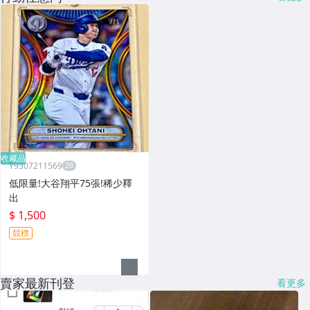
收藏品
Y9307211569
低限量!大谷翔平75張!稀少釋
出
$ 1,500
競標
賣家最新刊登
看更多