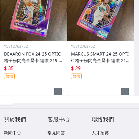
Y5912762752
Y5912762752
DEAARON FOX 24-25 OPTIC
MARCUS SMART 24-25 OPTI
格子粉閃亮金屬卡 編號 219 前
C 格子粉閃亮金屬卡 編號 213
後圖
前後圖
$ 35
$ 29
競標
競標
關於我們
客服中心
聯絡我們
新聞中心
常見問答
人才招募