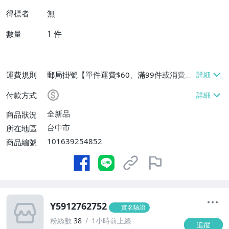
無
得標者
1
件
數量
運費規則
郵局掛號【單件運費$60、滿99件或消費滿
$9999免運費】
付款方式
全新品
商品狀況
台中市
所在地區
101639254852
商品編號
Y5912762752
實名驗證
粉絲數
38
1小時前上線
追蹤