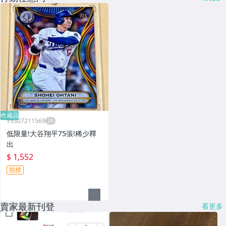
收藏品
Y9307211569
低限量!大谷翔平75張!稀少釋
出
$ 1,552
競標
賣家最新刊登
看更多