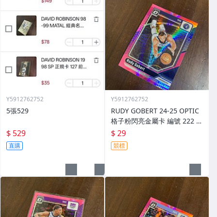
Y5912762752
Y5912762752
5張529
RUDY GOBERT 24-25 OPTIC
格子粉閃亮金屬卡 編號 222 前
後圖
$ 529
$ 29
直購
競標