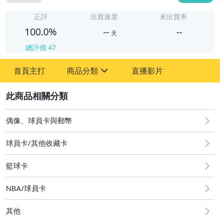
-
-
正評
出貨速度
未出貨率
100.0%
--
--
天
總評價
47
-
首頁主打
商品分類
直播影片
-
sign
偶像、球員卡與郵幣
2
偶像、球員卡與郵幣
球員卡/其他收藏卡
籃球卡
NBA/球員卡
其他