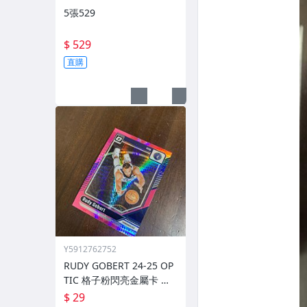
5張529
$ 529
直購
Y5912762752
RUDY GOBERT 24-25 OP
TIC 格子粉閃亮金屬卡 編
號 222 前後圖
$ 29