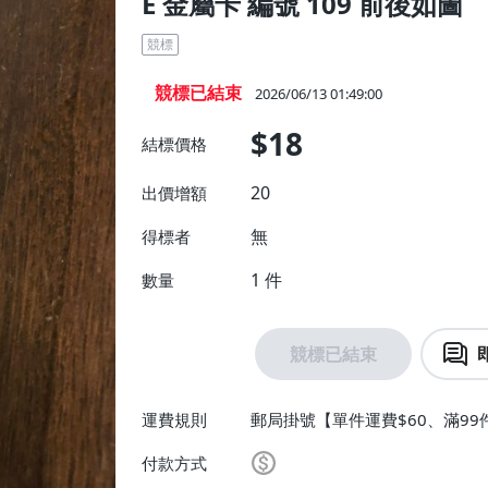
E 金屬卡 編號 109 前後如圖
競標
競標已結束
2026/06/13 01:49:00
$18
結標價格
20
出價增額
無
得標者
1
件
數量
競標已結束
運費規則
郵局掛號【單件運費$60、滿99
付款方式