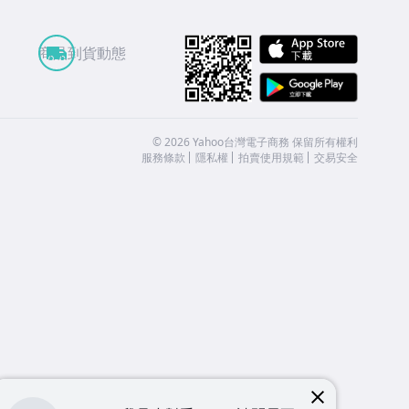
APP St
商品到貨動態
Google
©
2026
Yahoo台灣電子商務 保留所有權利
服務條款
隱私權
拍賣使用規範
交易安全