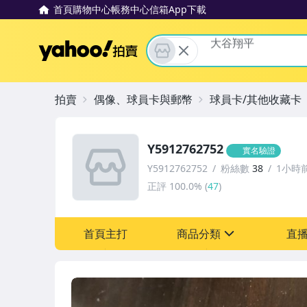
首頁
購物中心
帳務中心
信箱
App下載
Yahoo拍賣
michael jordan
拍賣
偶像、球員卡與郵幣
球員卡/其他收藏卡
Y5912762752
實名驗證
Y5912762752
粉絲數
38
1小時
正評
100.0%
(
47
)
首頁主打
商品分類
直
sign
偶像、球員卡與郵幣