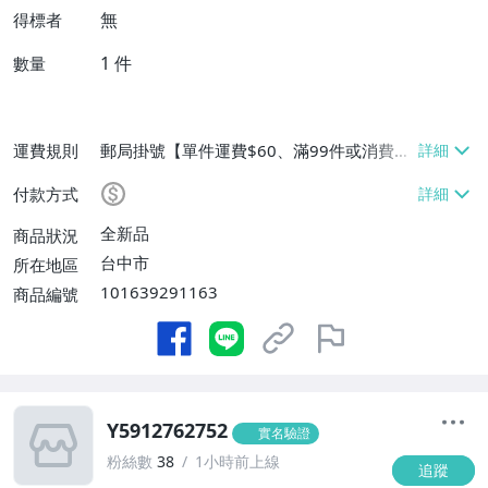
無
得標者
1
件
數量
運費規則
郵局掛號【單件運費$60、滿99件或消費滿
$9999免運費】
付款方式
全新品
商品狀況
台中市
所在地區
101639291163
商品編號
Y5912762752
實名驗證
粉絲數
38
1小時前上線
追蹤