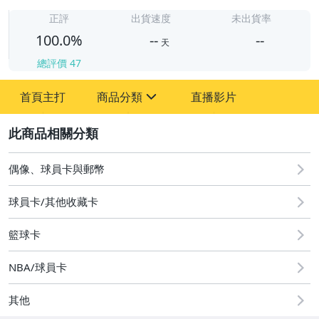
-
-
正評
出貨速度
未出貨率
100.0%
--
--
天
總評價
47
-
首頁主打
商品分類
直播影片
-
sign
偶像、球員卡與郵幣
2
偶像、球員卡與郵幣
球員卡/其他收藏卡
籃球卡
NBA/球員卡
其他