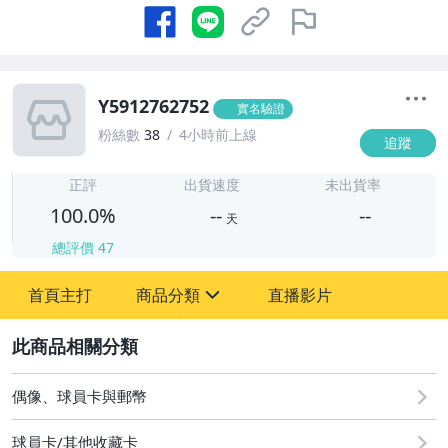
Y5912762752
實名驗證
粉絲數
38
4小時前上線
追蹤
-
-
正評
出貨速度
未出貨率
100.0%
--
--
天
總評價
47
-
首頁主打
商品分類
直播影片
-
sign
偶像、球員卡與郵幣
2
偶像、球員卡與郵幣
球員卡/其他收藏卡