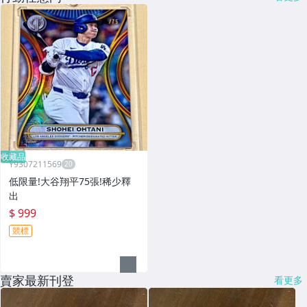
收藏品
Y9307211569
低限量!大谷翔平75張!稀少釋
出
$ 999
競標
賣家最新刊登
看更多