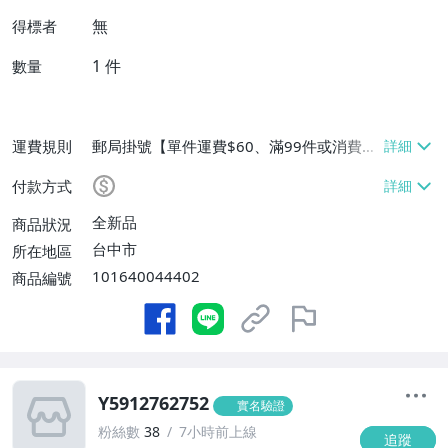
無
得標者
1
件
數量
運費規則
郵局掛號【單件運費$60、滿99件或消費滿
$9999免運費】
付款方式
全新品
商品狀況
台中市
所在地區
101640044402
商品編號
Y5912762752
實名驗證
粉絲數
38
7小時前上線
追蹤