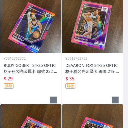
Y5912762752
Y5912762752
RUDY GOBERT 24-25 OPTIC
DEAARON FOX 24-25 OPTIC
格子粉閃亮金屬卡 編號 222 前
格子粉閃亮金屬卡 編號 219 前
後圖
後圖
$ 29
$ 35
競標
競標