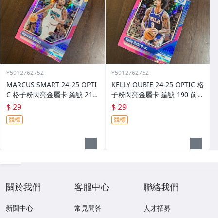
Y5912762752
Y5912762752
MARCUS SMART 24-25 OPTI
KELLY OUBIE 24-25 OPTIC 格
C 格子粉閃亮金屬卡 編號 213
子粉閃亮金屬卡 編號 190 前後
前後圖
圖
$ 29
$ 29
競標
競標
關於我們
客服中心
聯絡我們
新聞中心
常見問答
人才招募