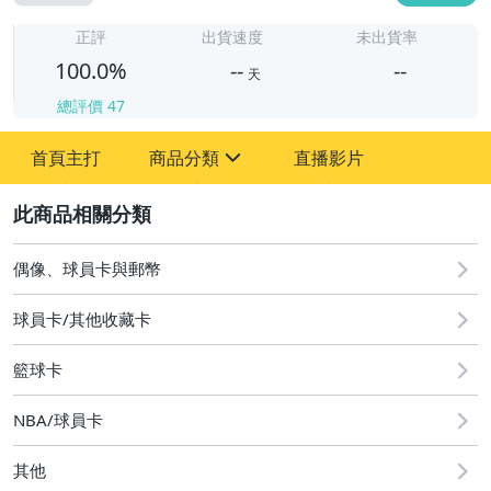
-
-
正評
出貨速度
未出貨率
100.0%
--
--
天
總評價
47
-
首頁主打
商品分類
直播影片
-
sign
偶像、球員卡與郵幣
2
偶像、球員卡與郵幣
球員卡/其他收藏卡
籃球卡
NBA/球員卡
其他