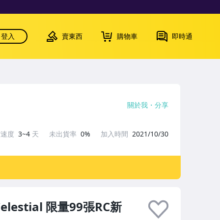
登入
賣東西
購物車
即時通
關於我
分享
貨速度
3~4
天
未出貨率
0%
加入時間
2021/10/30
 Celestial 限量99張RC新