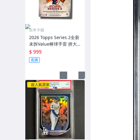
吉米卡舖
2026 Topps Series 2全新
未拆Value棒球手雷 拼大
谷簽 單盒
$ 999
直購
超人氣賣家