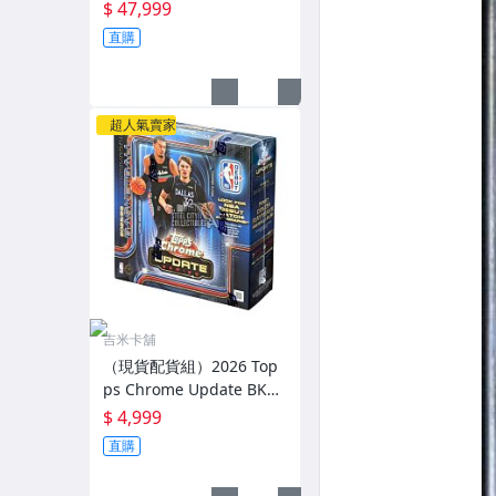
張復古畫布卡面簽PSA 9 P
$ 47,999
OP1山本由伸 道奇
直購
超人氣賣家
吉米卡舖
（現貨配貨組）2026 Top
ps Chrome Update BKT
籃球Mega有封膜 全新未
$ 4,999
拆 配2026 Series 2棒球手
直購
雷 各一盒 一組