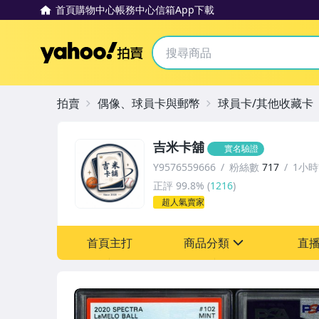
首頁
購物中心
帳務中心
信箱
App下載
Yahoo拍賣
拍賣
偶像、球員卡與郵幣
球員卡/其他收藏卡
吉米卡舖
實名驗證
Y9576559666
粉絲數
717
1小
正評
99.8%
(
1216
)
超人氣賣家
首頁主打
商品分類
直
sign
偶像、球員卡與郵幣