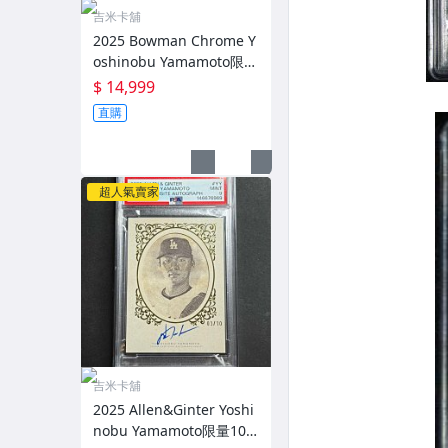
吉米卡舖
2025 Bowman Chrome Y
oshinobu Yamamoto限量
10張正黑亮PSA 9 山本由
$ 14,999
伸 道奇
直購
超人氣賣家
吉米卡舖
2025 Allen&Ginter Yoshi
nobu Yamamoto限量10