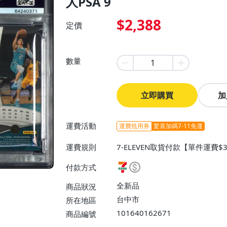
人PSA 9
$2,388
定價
數量
立即購買
加
運費活動
運費抵用券
驚喜加碼7-11免運
運費規則
7-ELEVEN取貨付款【單件運費$
$38】、面交/自取/不寄送【免
付款方式
全新品
商品狀況
台中市
所在地區
101640162671
商品編號