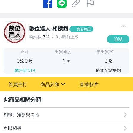
數位達人-相機館
實名驗證
粉絲數
741
8小時前上線
追蹤
1
正評
出貨速度
未出貨率
98.9%
1
0%
天
總評價
519
優於全站平均
首頁主打
商品分類
直播影片
sign
2
手機、配件與通訊
家電與影音視聽
相機、攝影與周邊
電腦、平板與周邊
單眼相機