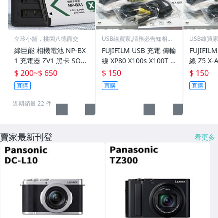
立玲小舖，桃園八德面交
USB線買家,請務必告知相機
USB線買
型號
型號
綠巨能 相機電池 NP-BX
FUJIFILM USB 充電 傳輸
FUJIFI
1 充電器 ZV1 黑卡 SON
線 XP80 X100s X100T X-
線 Z5 X-A
Y RX100 HX50 RX1 RX1
M1 X-T1 X-T10 X-E2
9600 X1
$ 200
~
$ 650
$ 150
$ 150
R M5 M6 M7
S
直購
直購
直購
近期銷量 22 件
賣家最新刊登
看更多