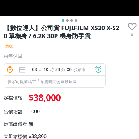
【數位達人】公司貨 FUJIFILM XS20 X-S2
0
0 單機身 / 6.2K 30P 機身防手震
競標
兩年保固
08
天
10
時
32
分
59
秒結束
/
賣家可提前結束
拍賣時間會自動延長
$38,000
起標價格
1000
出價增額
無
最高出價者
$38,800
立即結標價