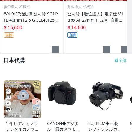
數位達人-相機館
數位達人-相機館
8/4-9/27活動價 公司貨 SONY
公司貨【數位達人】唯卓仕 Vil
FE 40mm F2.5 G SEL40F25G
trox AF 27mm F1.2 XF 自動對
全片幅 定焦三寶
焦 超大光圈APSC／F／N／S
$ 16,600
$ 14,600
競標
直購
日本代購
看全部
1円 ビデオカメラ
CANON◆デジタ
FUJIFILM◆一眼
デジタルカメラ
ル一眼カメラ EO
レフデジタルカメ