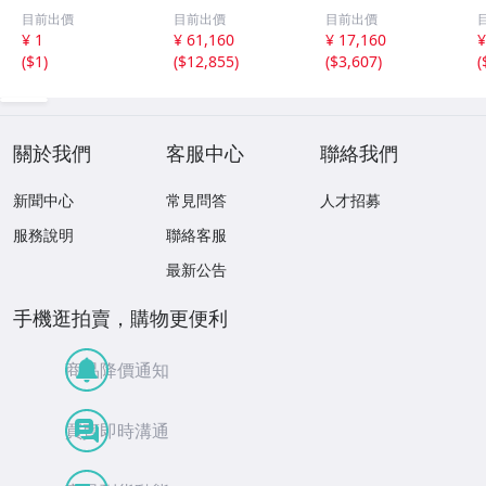
小型カメラ キッ
S Kiss X8i ダブル
ラ/Fine Pix S990
目前出價
目前出價
目前出價
ズカメラ 家庭用
ズームキット DS
0W//
¥ 1
¥ 61,160
¥ 17,160
¥
カメラ トイカメ
126571//
(
$1
)
(
$12,855
)
(
$3,607
)
(
ラ 4800万画素 小
学生 転送 子供用
こども pa146
關於我們
客服中心
聯絡我們
新聞中心
常見問答
人才招募
服務說明
聯絡客服
最新公告
手機逛拍賣，購物更便利
商品降價通知
買賣即時溝通