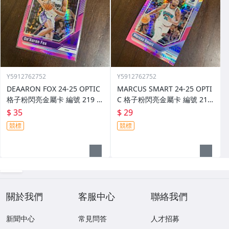
Y5912762752
Y5912762752
DEAARON FOX 24-25 OPTIC
MARCUS SMART 24-25 OPTI
格子粉閃亮金屬卡 編號 219 前
C 格子粉閃亮金屬卡 編號 213
後圖
前後圖
$ 35
$ 29
競標
競標
關於我們
客服中心
聯絡我們
新聞中心
常見問答
人才招募