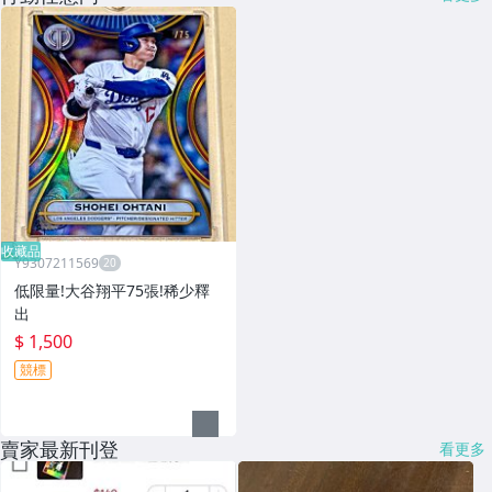
收藏品
Y9307211569
低限量!大谷翔平75張!稀少釋
出
$ 1,500
競標
賣家最新刊登
看更多