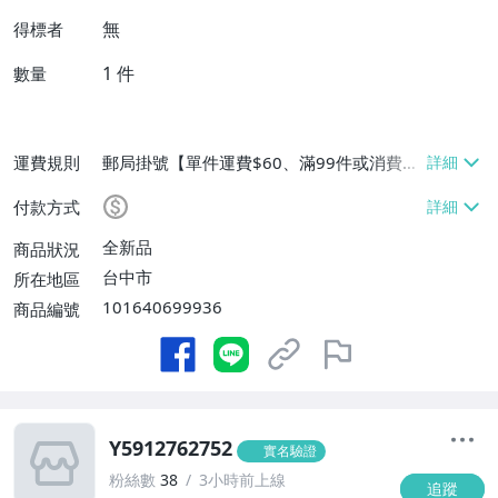
無
得標者
1
件
數量
運費規則
郵局掛號【單件運費$60、滿99件或消費滿
$9999免運費】
付款方式
全新品
商品狀況
台中市
所在地區
101640699936
商品編號
Y5912762752
實名驗證
粉絲數
38
3小時前上線
追蹤