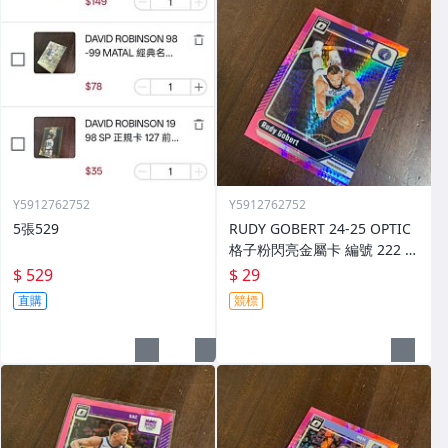
Y5912762752
Y5912762752
5張529
RUDY GOBERT 24-25 OPTIC
格子粉閃亮金屬卡 編號 222 前
後圖
$ 529
$ 29
直購
競標