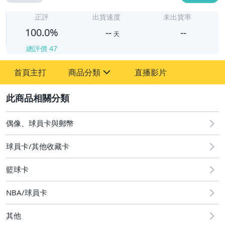
-
-
正評
出貨速度
未出貨率
100.0%
--
--
天
總評價
47
-
首頁主打
商品分類
直播影片
-
sign
偶像、球員卡與郵幣
2
偶像、球員卡與郵幣
球員卡/其他收藏卡
籃球卡
NBA/球員卡
其他