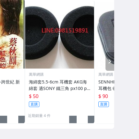
NEXT
萬華網購
萬華網購
海綿套5.5-6cm 耳機套 AKG海
SENNHEISER 方
綿套 適SONY 鐵三角 px100 px
耳機包 收納包 耳機袋,
200 K414 H320 G57
IE8 ex90 IE7 UE CX
$ 50
$ 90
CX500 MX500
直購
直購
近期銷量 4 件