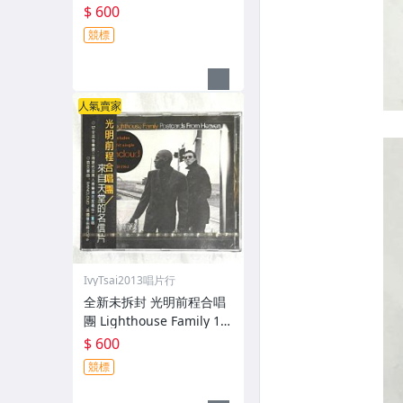
loser / 華納音樂 台灣版專
$ 600
輯 CD / 附側標 歌詞 環狀
競標
封條
人氣賣家
IvyTsai2013唱片行
全新未拆封 光明前程合唱
團 Lighthouse Family 19
97 來自天堂的明信片 Post
$ 600
cards From Heaven 台灣
競標
版專輯 CD 附側標