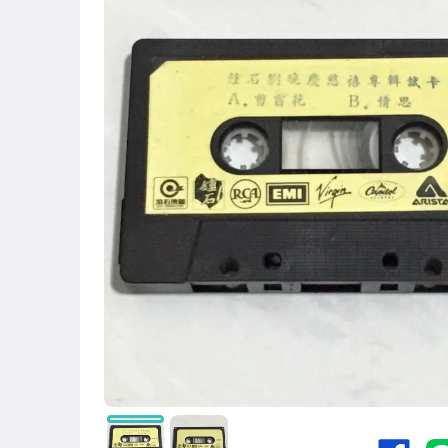
古董、藝術與礦石
偶像、球員卡與郵幣
男性精品與服飾
手錶與飾品配件
電玩遊戲與主機