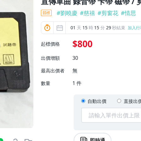
宣傳單曲 錄音帶 卡帶 磁帶 / 
#
劉曉慶
#
慈禧
#
剪窗花
#
情思
競標
01
天
15
時
15
分
27
秒結束
加入行
$800
起標價格
30
出價增額
無
最高出價者
1
件
數量
自動出價
直接出
即時通