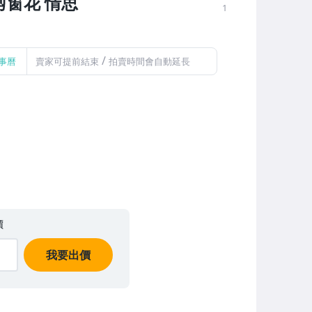
剪窗花 情思
1
/
事曆
賣家可提前結束
拍賣時間會自動延長
價
我要出價