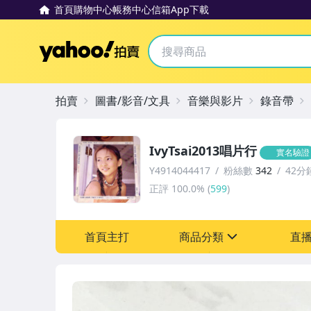
首頁
購物中心
帳務中心
信箱
App下載
Yahoo拍賣
拍賣
圖書/影音/文具
音樂與影片
錄音帶
IvyTsai2013唱片行
實名驗證
Y4914044417
粉絲數
342
42分
正評
100.0%
(
599
)
首頁主打
商品分類
直
sign
圖書/影音/文具
成人專區