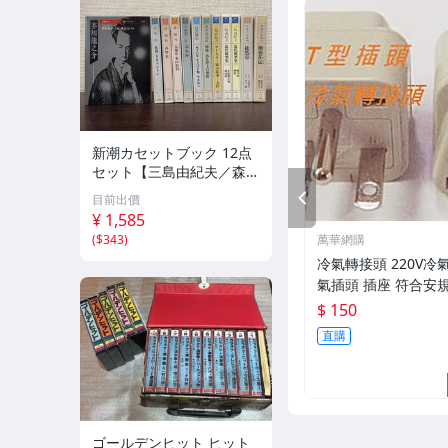
新潮カセットブック 12点
セット【三島由紀夫／森外
／太宰治／芥川龍之介／谷
PREV
目前出價
崎潤一郎／宮沢賢治／他】
¥ 1,585
新潮社
(
$343
)
萬華網購
冷氣轉接頭 220V冷
氣插頭 插座 符合安規 
萬用 轉接 插座 2P+
$ 150
直購
ゴールデンヒット ヒット