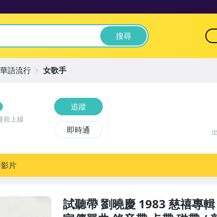
搜尋
華語流行
女歌手
追蹤
鐘前上線
即時通
播影片
試聽帶 劉曉慶 1983 慈禧專