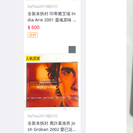
IvyTsai2013唱片行
全新未拆封 印蒂雅艾瑞 In
dia Arie 2001 靈魂原味 A
coustic Soul / 福茂唱片
$ 600
台灣版專輯 CD / 附側標 歌
競標
詞 環狀封條
人氣賣家
IvyTsai2013唱片行
全新未拆封 喬許葛洛班 Jo
sh Groban 2002 愛已近 C