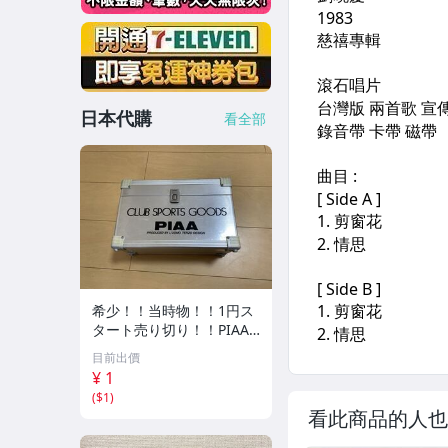
日本代購
看全部
希少！！当時物！！1円ス
タート売り切り！！PIAA
CLUB SPORTS GOODS ア
目前出價
ルミケース 収納
¥ 1
(
$1
)
看此商品的人也