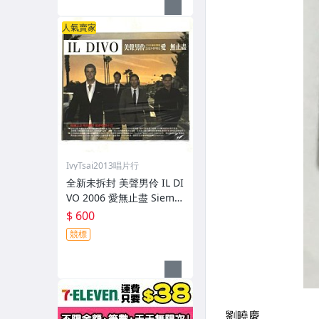
人氣賣家
IvyTsai2013唱片行
全新未拆封 美聲男伶 IL DI
VO 2006 愛無止盡 Siemp
re / 新力博德曼 台灣紙盒
$ 600
版專輯 CD 附中文歌詞
競標