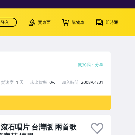
登入
賣東西
購物車
即時通
關於我
分享
出貨速度
1
天
未出貨率
0%
加入時間
2008/01/31
輯 滾石唱片 台灣版 兩首歌