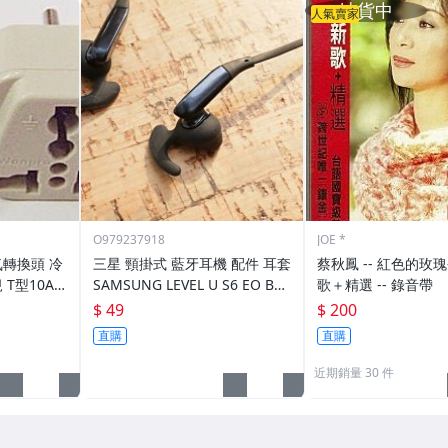
人氣賣家
O979237918
JOE *
氣轉換頭 冷
三星 頸掛式 藍牙耳機 配件 耳套
蔡秋鳳 -- 紅色的玫瑰-跨世紀 新
T型10A
SAMSUNG LEVEL U S6 EO BG
歌＋精選 -- 錄音帶
E 轉換插頭
920
$ 49
$ 200
直購
直購
近期銷量 30 件