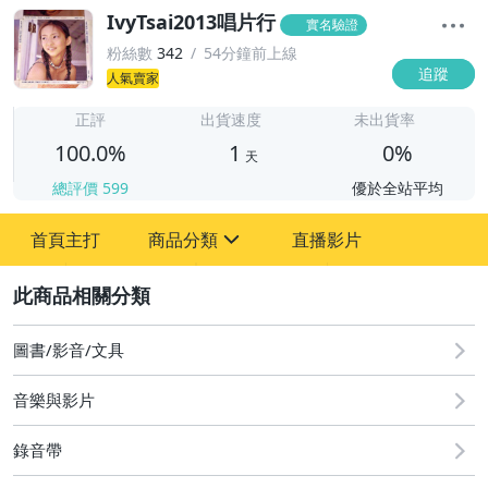
IvyTsai2013唱片行
實名驗證
粉絲數
342
54分鐘前上線
追蹤
人氣賣家
1
正評
出貨速度
未出貨率
100.0%
1
0%
天
總評價
599
優於全站平均
首頁主打
商品分類
直播影片
sign
2
圖書/影音/文具
成人專區
圖書/影音/文具
古董、藝術與礦石
音樂與影片
偶像、球員卡與郵幣
錄音帶
男性精品與服飾