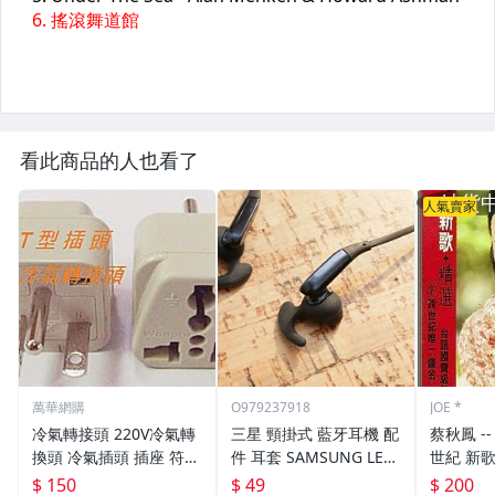
看此商品的人也看了
人氣賣家
萬華網購
O979237918
JOE *
冷氣轉接頭 220V冷氣轉
三星 頸掛式 藍牙耳機 配
蔡秋鳳 -- 紅色的玫瑰-跨
換頭 冷氣插頭 插座 符合
件 耳套 SAMSUNG LEVE
世紀 新歌＋精
安規 T型10A 萬用 轉接
L U S6 EO BG920
帶
$ 150
$ 49
$ 200