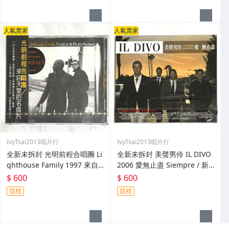
人氣賣家
人氣賣家
IvyTsai2013唱片行
IvyTsai2013唱片行
全新未拆封 光明前程合唱團 Li
全新未拆封 美聲男伶 IL DIVO
ghthouse Family 1997 來自
2006 愛無止盡 Siempre / 新
天堂的明信片 Postcards Fro
力博德曼 台灣紙盒版專輯 CD
$ 600
$ 600
m Heaven 台灣版專輯 CD 附
附中文歌詞
競標
競標
側標