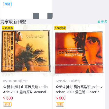
直購
賣家最新刊登
看更多
人氣賣家
人氣賣家
IvyTsai2013唱片行
IvyTsai2013唱片行
全新未拆封 印蒂雅艾瑞 India
全新未拆封 喬許葛洛班 Josh G
Arie 2001 靈魂原味 Acoustic
roban 2002 愛已近 Closer /
Soul / 福茂唱片 台灣版專輯 C
華納音樂 台灣版專輯 CD / 附
$ 600
$ 600
D / 附側標 歌詞 環狀封條
側標 歌詞 環狀封條
競標
競標