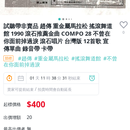
試聽帶非賣品 趙傳 重金屬馬拉松 搖滾舞道
0
館 1990 滾石推薦金曲 COMPO 28 不曾在
你面前掉過淚 滾石唱片 台灣版 12首歌 宣
傳單曲 錄音帶 卡帶
#
趙傳
#
重金屬馬拉松
#
搖滾舞道館
#
不曾
競標
在你面前掉過淚
01
天
11
時
38
分
30
秒結束
/
賣家可提前結束
拍賣時間會自動延長
$400
起標價格
20
出價增額
無
最高出價者