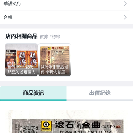
華語流行
手錶與飾品配件
合輯
電玩遊戲與主機
店內相關商品
趙傳 1995 愛我
試聽帶非賣品 趙
那麼久 首度個人
傳 李明依 姚國
演唱會 / 滾石唱
強 1990 滾石推
片 台灣版三紙盒
薦金曲 COMPO
雙錄影帶 2-VHS
27 我是一隻小
商品資訊
出價紀錄
一套兩捲 / 陳昇
小鳥 滾石唱片
辛曉琪同台
台灣版 12首歌
宣傳單曲 錄音帶
卡帶 磁帶