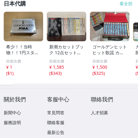
日本代購
看全部
希少！！当時
新潮カセットブッ
ゴールデンヒット
物！！1円スター
ク 12点セット
ヒット歌謡 カラ
ト売り切り！！PI
【三島由紀夫／森
オケ カセットテ
目前出價
目前出價
目前出價
AA CLUB SPORT
外／太宰治／芥川
ープ まとめ昭和
¥ 1
¥ 1,585
¥ 1,500
¥
S GOODS アルミ
龍之介／谷崎潤一
レトロ 邦楽 童謡
(
$1
)
(
$343
)
(
$325
)
(
ケース 収納
郎／宮沢賢治／
演歌 17点
他】新潮社
關於我們
客服中心
聯絡我們
新聞中心
常見問答
人才招募
服務說明
聯絡客服
最新公告