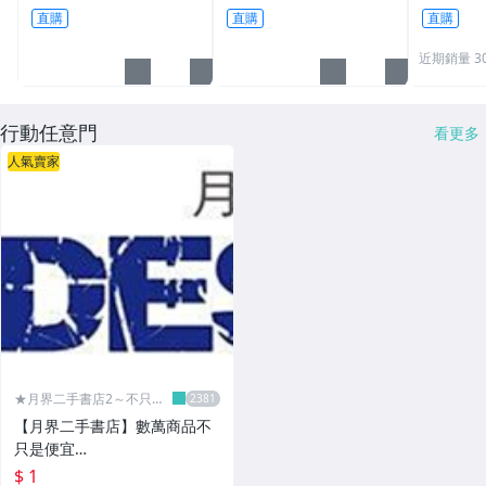
插座 2P+E 轉換插頭
直購
直購
直購
近期銷量 3
行動任意門
看更多
人氣賣家
★月界二手書店2～不只是
便宜...★
【月界二手書店】數萬商品不
只是便宜…
$ 1