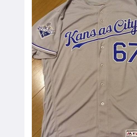
原創設計良品
居家、家具與園藝
玩具、模型與公仔
偶像、球員卡與郵幣
運動、戶外與休閒