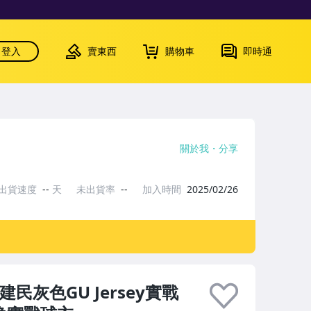
登入
賣東西
購物車
即時通
關於我
分享
出貨速度
--
天
未出貨率
--
加入時間
2025/02/26
灰色GU Jersey實戰