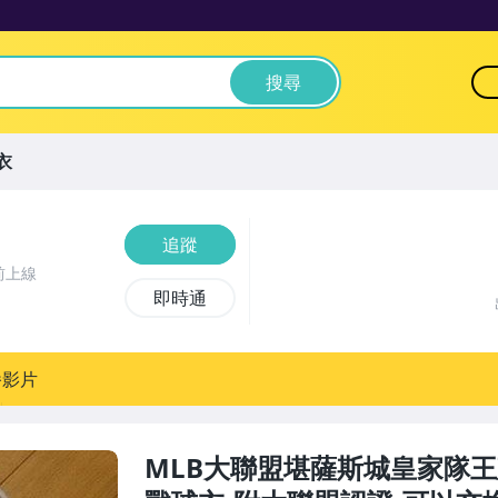
搜尋
衣
追蹤
前上線
即時通
播影片
MLB大聯盟堪薩斯城皇家隊王建民