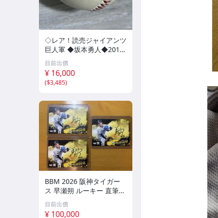
◇レア！読売ジャイアンツ
巨人軍 ◆坂本勇人◆2011
年 直筆サインボール 【 N
目前出價
PB試合球 】直筆サイン入
¥ 16,000
り 試合球 プロ野球 NPB
(
$3,485
)
球団名入り
BBM 2026 阪神タイガー
ス 早瀬朔 ルーキー 直筆サ
インカード 3枚セット
目前出價
¥ 100,000