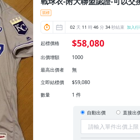
戰球衣-附大聯盟認證-可以交
競標
02
天
11
時
46
分
32
秒結束
加入行
$58,080
起標價格
1000
出價增額
無
最高出價者
$59,080
立即結標價
1
件
數量
自動出價
直接出