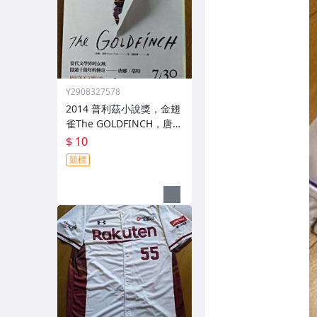
Y2908327578
2014 普利茲小說獎，金翅
雀The GOLDFINCH，唐娜
·塔特 Donna Tartt著，劉
$ 10
曉樺譯
競標