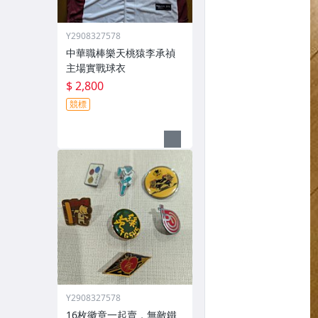
Y2908327578
中華職棒樂天桃猿李承禎
主場實戰球衣
$ 2,800
競標
Y2908327578
16枚徽章一起賣，無敵鐵