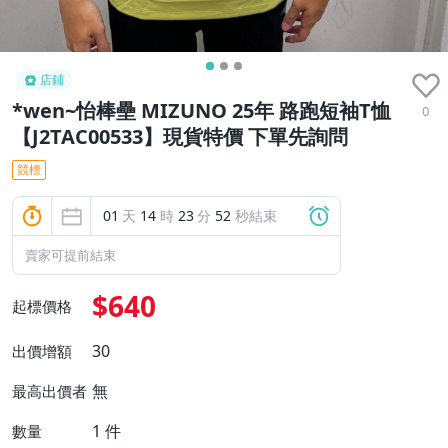
店鋪
*wen~怡棒壘 MIZUNO 25年 路跑短袖T恤
0
【J2TAC00533】現貨特價 下單先詢問
競標
01
天
14
時
23
分
51
秒結束
賣家可提前結束
$640
起標價格
30
出價增額
無
最高出價者
1
件
數量