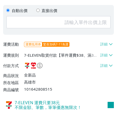
自動出價
直接出價
運費活動
運費抵用券
驚喜加碼7-11免運
運費規則
7-ELEVEN取貨付款【單件運費$38、滿3件
或消費滿$1000免運費】、萊爾富取貨付款
付款方式
【單件運費$60、滿3件或消費滿$1000免
運費】、宅配/貨運【單件運費$180】
全新品
商品狀況
高雄市
所在地區
101642808515
商品編號
7-ELEVEN 運費只要
38
元
不限金額、筆數，筆筆優惠無限次！