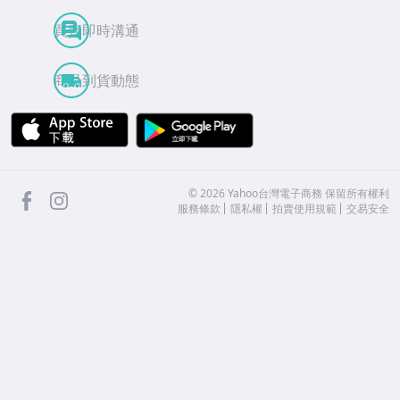
買賣即時溝通
商品到貨動態
APP Store
Google Play
facebook
Instagram
©
2026
Yahoo台灣電子商務 保留所有權利
服務條款
隱私權
拍賣使用規範
交易安全