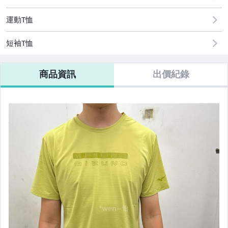
運動T恤
短袖T恤
商品資訊
出價紀錄
【Mizuno】防護鞋/安全鞋/工作鞋
【零碼出清區】此區得標不退換未結帳黑名單
【組合】壘球棒組合
【ANGO籃球.足球.排球用品區】
【新品上市】SIDAS 鞋墊
【泳具】兒童專區