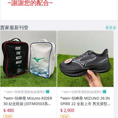
【棒壘】棒壘手套
【棒壘】打擊守備手套
【棒壘】壘鞋類&鞋套
賣家最新刊登
看更多
【棒壘】棒球釘鞋類
【棒壘】裁判教練主審鞋類
【棒壘】少年&兒童專區
【棒壘】球類
【棒壘】服飾
【棒壘】球褲,皮帶,襪
＊wen~怡棒壘運動館啟圓商行
＊wen~怡棒壘運動館啟圓商行
*wen~怡棒壘 Mizuno RIDER
*wen~怡棒壘 MIZUNO 26 IN
【棒壘】裝備專用袋
30 紀念鞋袋 (33TMD503系列)
SPIRE 22 全新上市 男支撐型
現貨特價中 下單前先詢問
慢跑鞋 (J1GC264556)現貨特價
$ 480
$ 2,900
【棒壘】其它用品
競標
競標