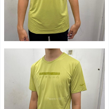
【泳具】男款四角泳褲
【泳具】男款及膝泳褲
【泳具】女款泳衣
【泳具】泳鏡,泳帽,其它
【拖鞋】夏天必備
【中華隊限量商品】
【日本進口區】Mizuno
【運動緊身衣】男用
【運動緊身褲】男用
【運動緊身系列】女用
【Under Armour】配件專區