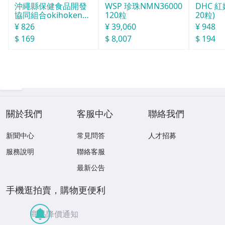
沖繩縣保健食品開發
WSP 珍珠NMN36000
DHC 紅
協同組合okihoken琉
120粒
20粒)
球酒豪傳說 6包
¥ 826
¥ 39,060
¥ 948
$ 169
$ 8,007
$ 194
關於我們
客服中心
聯絡我們
新聞中心
常見問答
人才招募
服務說明
聯絡客服
最新公告
手機逛拍賣，購物更便利
商品降價通知