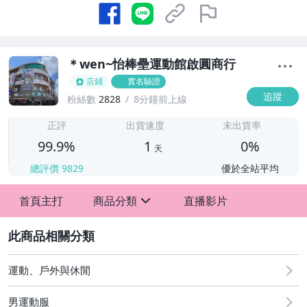
＊wen~怡棒壘運動館啟圓商行
店鋪
實名驗證
追蹤
粉絲數
2828
8分鐘前上線
1
正評
出貨速度
未出貨率
99.9%
1
0%
天
總評價
9829
優於全站平均
首頁主打
商品分類
直播影片
sign
2
運動、戶外與休閒
男運動服