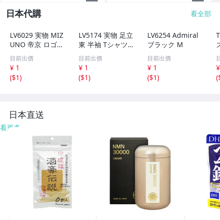
【配件】護腕,頭帶
日本代購
看全部
【配件】圍巾,護頸套
LV6029 実物 MIZ
LV5174 実物 足立
LV6254 Admiral
UNO 帝京 ロゴ
東 半袖 Tシャツ
ブラック M
【配件】眼鏡,帽子,袖套
半袖 Tシャツ ホ
ネイビー L
目前出價
目前出價
目前出價
ワイト L
¥ 1
¥ 1
¥ 1
¥
【各種運動防護配件】
(
$1
)
(
$1
)
(
$1
)
(
【簡易便利健身器材區】
其它
日本直送
看更多