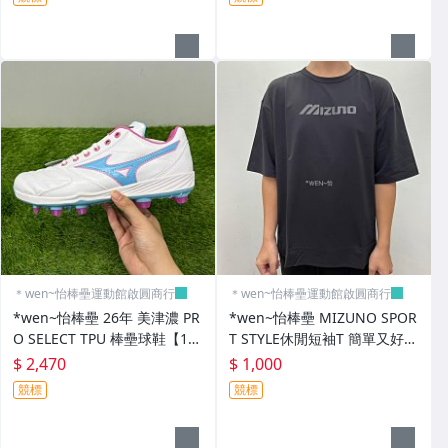
【棒壘】棒壘專用護具
【籃球用品區】
【足球用品區】
【羽球&排球鞋用品區】
【桌球&網球田徑鞋用品區】
【配件】後背包
【配件】錢包.手拿包.鞋袋
＊wen~怡棒壘運動館啟圓商行
＊wen~怡棒壘運動館啟圓商行
【配件】側背.旅行袋
*wen~怡棒壘 26年 美津濃 PR
*wen~怡棒壘 MIZUNO SPOR
O SELECT TPU 棒壘球鞋【11
T STYLE休閒短袖T 簡單又好看
【配件】腰包.手臂包
GP267161】現貨特價 先詢問
【D2TAD50209】現貨特價中
$ 2,470
$ 1,000
先詢問
【配件】襪子,鞋墊
競標
競標
【配件】毛巾.水壺