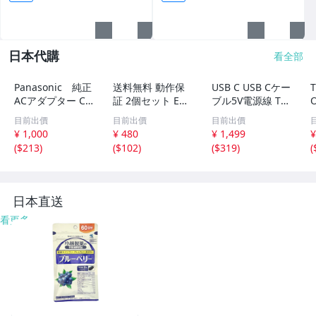
日本代購
看全部
Panasonic 純正
送料無料 動作保
USB C USB Cケー
ACアダプター CF
証 2個セット EN
ブル5V電源線 Ty
-AA64L2C M1
ERMAX 12cm角
pe Cコネクタメ
B
目前出價
目前出價
目前出價
ケースファン 25
スオス延長ケーブ
¥ 1,000
¥ 480
¥ 1,499
¥
mm厚
ル USB C自作端
(
$213
)
(
$102
)
(
$319
)
(
子2ピン充電器プ
ラグライン A
日本直送
看更多