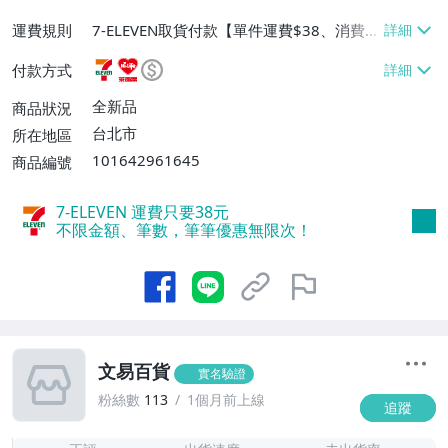
運費規則
7-ELEVEN取貨付款【單件運費$38、消費滿
$1000免運費】、萊爾富取貨付款【單件運
付款方式
費$60、消費滿$1000免運費】、宅配/貨運
【單件運費$80、消費滿$1000免運費】
全新品
商品狀況
台北市
所在地區
101642961645
商品編號
7-ELEVEN 運費只要
38
元
不限金額、筆數，筆筆優惠無限次！
文易百貨
實名驗證
粉絲數
113
1個月前上線
追蹤
1