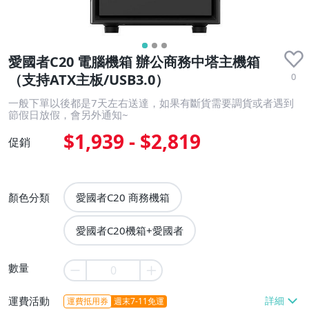
愛國者C20 電腦機箱 辦公商務中塔主機箱
0
（支持ATX主板/USB3.0）
一般下單以後都是7天左右送達，如果有斷貨需要調貨或者遇到
節假日放假，會另外通知~
$1,939 - $2,819
促銷
顏色分類
愛國者C20 商務機箱
愛國者C20機箱+愛國者
數量
運費活動
運費抵用券
週末7-11免運