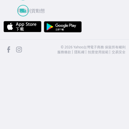
商品到貨動態
APP Store
Google Play
facebook
Instagram
©
2026
Yahoo台灣電子商務 保留所有權利
服務條款
隱私權
拍賣使用規範
交易安全