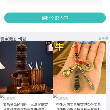
展開全部內容
賣家最新刊登
看更多
文易百貨
文易百貨
文昌塔筆筒擺件十三層客廳書
學生用的文昌塔書包掛件文昌
桌店鋪前臺裝飾學生升學禮品
塔筆開純銅過鑰匙扣光黃銅13