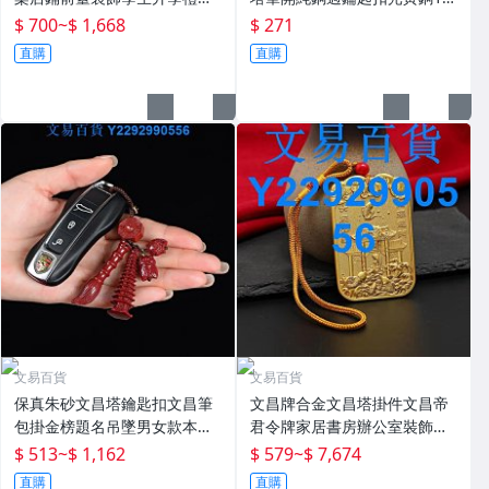
喬遷禮物
層9層制1
$ 700
~
$ 1,668
$ 271
直購
直購
文易百貨
文易百貨
保真朱砂文昌塔鑰匙扣文昌筆
文昌牌合金文昌塔掛件文昌帝
包掛金榜題名吊墜男女款本命
君令牌家居書房辦公室裝飾禮
年轉運珠
品擺件
$ 513
~
$ 1,162
$ 579
~
$ 7,674
直購
直購