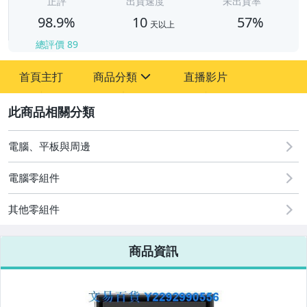
正評
出貨速度
未出貨率
98.9%
10
57%
天以上
總評價
89
首頁主打
商品分類
直播影片
sign
原創設計良品
2
居家、家具與園藝
電腦、平板與周邊
女包精品與女鞋
電腦零組件
其他零組件
商品資訊