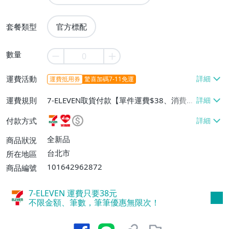
套餐類型
官方標配
數量
運費活動
運費抵用券
驚喜加碼7-11免運
運費規則
7-ELEVEN取貨付款【單件運費$38、消費滿
$1000免運費】、萊爾富取貨付款【單件運
付款方式
費$60、消費滿$1000免運費】、宅配/貨運
【單件運費$80、消費滿$1000免運費】
全新品
商品狀況
台北市
所在地區
101642962872
商品編號
7-ELEVEN 運費只要
38
元
不限金額、筆數，筆筆優惠無限次！