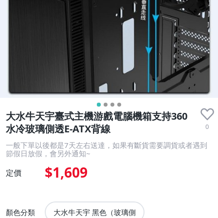
大水牛天宇臺式主機游戲電腦機箱支持360
0
水冷玻璃側透E-ATX背線
一般下單以後都是7天左右送達，如果有斷貨需要調貨或者遇到
節假日放假，會另外通知~
$1,609
定價
顏色分類
大水牛天宇 黑色（玻璃側