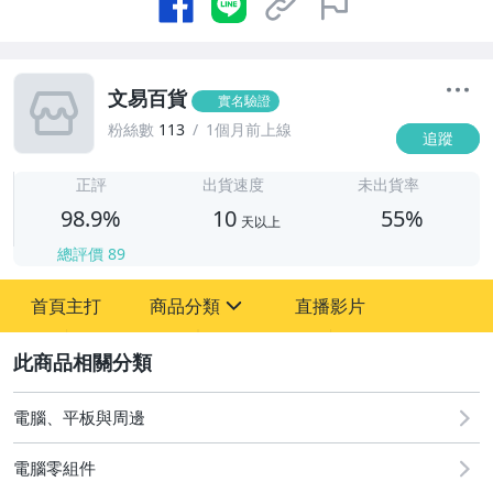
文易百貨
實名驗證
粉絲數
113
1個月前上線
追蹤
1
正評
出貨速度
未出貨率
98.9%
10
55%
天以上
總評價
89
首頁主打
商品分類
直播影片
sign
原創設計良品
2
居家、家具與園藝
電腦、平板與周邊
女包精品與女鞋
電腦零組件