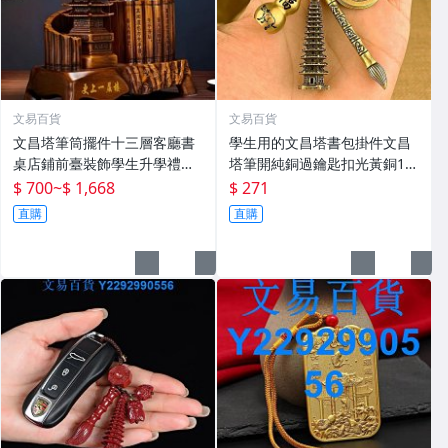
文易百貨
文易百貨
文昌塔筆筒擺件十三層客廳書
學生用的文昌塔書包掛件文昌
桌店鋪前臺裝飾學生升學禮品
塔筆開純銅過鑰匙扣光黃銅13
喬遷禮物
層9層制1
$ 700
~
$ 1,668
$ 271
直購
直購