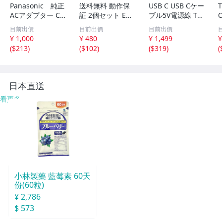
Panasonic 純正
送料無料 動作保
USB C USB Cケー
ACアダプター CF
証 2個セット EN
ブル5V電源線 Ty
-AA64L2C M1
ERMAX 12cm角
pe Cコネクタメ
B
目前出價
目前出價
目前出價
ケースファン 25
スオス延長ケーブ
¥ 1,000
¥ 480
¥ 1,499
¥
mm厚
ル USB C自作端
(
$213
)
(
$102
)
(
$319
)
(
子2ピン充電器プ
ラグライン A
日本直送
看更多
小林製藥 藍莓素 60天
份(60粒)
¥ 2,786
$ 573