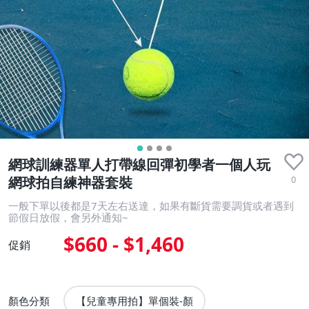
網球訓練器單人打帶線回彈初學者一個人玩
0
網球拍自練神器套裝
一般下單以後都是7天左右送達，如果有斷貨需要調貨或者遇到
節假日放假，會另外通知~
$660 - $1,460
促銷
顏色分類
【兒童專用拍】單個裝-顏