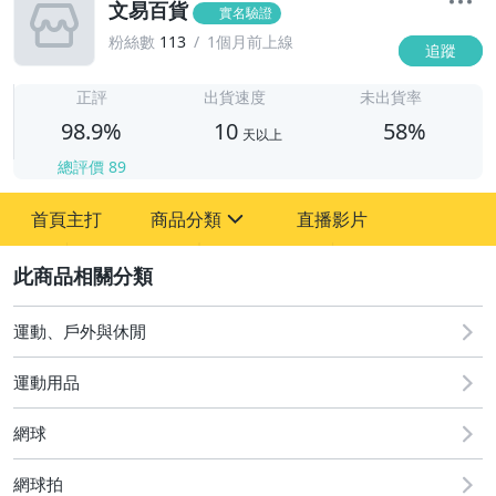
文易百貨
實名驗證
粉絲數
113
1個月前上線
追蹤
1
正評
出貨速度
未出貨率
98.9%
10
58%
天以上
總評價
89
首頁主打
商品分類
直播影片
sign
原創設計良品
2
居家、家具與園藝
運動、戶外與休閒
女包精品與女鞋
運動用品
網球
網球拍