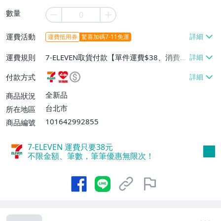
數量
運費活動
運費抵用券
驚喜加碼7-11免運
運費規則
7-ELEVEN取貨付款【單件運費$38、消費滿
$1000免運費】、萊爾富取貨付款【單件運
付款方式
費$60、消費滿$1000免運費】、宅配/貨運
【單件運費$80、消費滿$1000免運費】
全新品
商品狀況
台北市
所在地區
101642992855
商品編號
7-ELEVEN 運費只要
38
元
不限金額、筆數，筆筆優惠無限次！