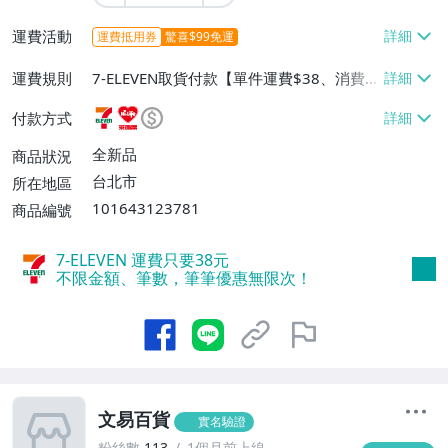
運費活動
運費抵用券
驚喜$99免運
運費規則
7-ELEVEN取貨付款【單件運費$38、消費滿
$1000免運費】、萊爾富取貨付款【單件運
付款方式
費$60、消費滿$1000免運費】、宅配/貨運
【單件運費$80、消費滿$1000免運費】
全新品
商品狀況
台北市
所在地區
101643123781
商品編號
7-ELEVEN 運費只要
38
元
不限金額、筆數，筆筆優惠無限次！
文易百貨
實名驗證
粉絲數
113
1個月前上線