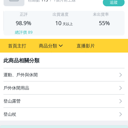
追蹤
1
正評
出貨速度
未出貨率
98.9%
10
55%
天以上
總評價
89
首頁主打
商品分類
直播影片
sign
原創設計良品
2
居家、家具與園藝
運動、戶外與休閒
女包精品與女鞋
戶外休閒用品
登山露營
登山杖