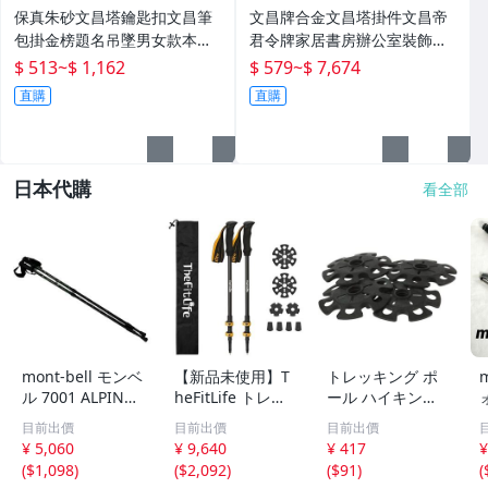
保真朱砂文昌塔鑰匙扣文昌筆
文昌牌合金文昌塔掛件文昌帝
包掛金榜題名吊墜男女款本命
君令牌家居書房辦公室裝飾禮
年轉運珠
品擺件
$ 513
~
$ 1,162
$ 579
~
$ 7,674
直購
直購
日本代購
看全部
mont-bell モンベ
【新品未使用】T
トレッキング ポ
m
ル 7001 ALPINE
heFitLife トレッ
ール ハイキング
POLE トレッキン
キングポール カ
交換用 ゴム スノ
目前出價
目前出價
目前出價
グポールペア AN
ーボン 登山 スト
ーフレークバスケ
¥ 5,060
¥ 9,640
¥ 417
¥
TI SHOCK I型グ
ック 軽量 伸縮57
ット 4個
(
$1,098
)
(
$2,092
)
(
$91
)
(
リップ ストック
-120cm レバーロ