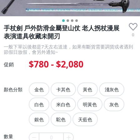
手杖劍 戶外防滑金屬登山仗 老人拐杖漫展
0
表演道具收藏未開刃
一般下單以後都是7天左右送達，如果有斷貨需要調貨或者遇到
節假日放假，會另外通知~
$780 - $2,080
促銷
顏色分類
金色
卡其色
黃色
淺灰色
白色
米白色
明黃色
灰色
銀色
駝色
天藍色
數量