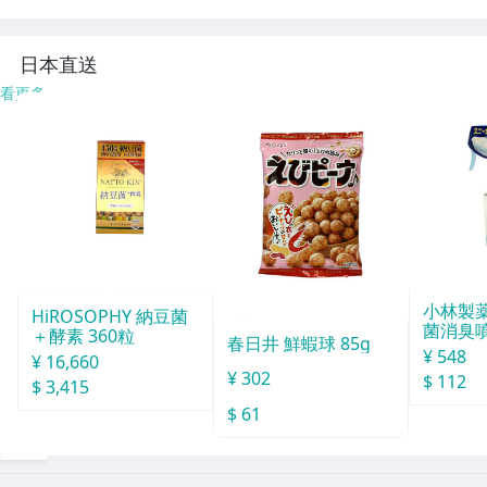
中古 S11486367
ック 2本セ
日本直送
看更多
小林製薬
HiROSOPHY 納豆菌
菌消臭噴
＋酵素 360粒
春日井 鮮蝦球 85g
¥ 548
¥ 16,660
¥ 302
$ 112
$ 3,415
$ 61