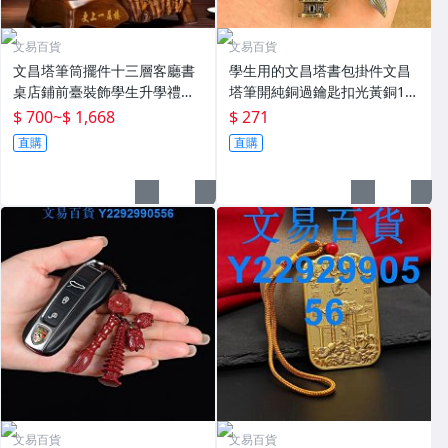
文易百貨
文易百貨
文昌塔筆筒擺件十三層客廳書
學生用的文昌塔書包掛件文昌
桌店鋪前臺裝飾學生升學禮品
塔筆開純銅過鑰匙扣光黃銅13
喬遷禮物
層9層制1
$ 700
~
$ 1,668
$ 271
直購
直購
文易百貨
文易百貨