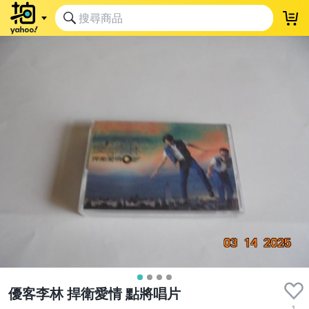
優客李林 捍衛愛情 點將唱片
1