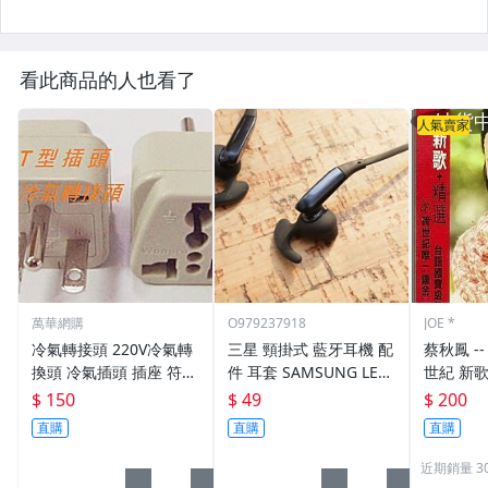
看此商品的人也看了
人氣賣家
萬華網購
O979237918
JOE *
冷氣轉接頭 220V冷氣轉
三星 頸掛式 藍牙耳機 配
蔡秋鳳 -- 紅色的玫瑰-跨
換頭 冷氣插頭 插座 符合
件 耳套 SAMSUNG LEVE
世紀 新歌＋精
安規 T型10A 萬用 轉接
L U S6 EO BG920
帶
$ 150
$ 49
$ 200
插座 2P+E 轉換插頭
直購
直購
直購
近期銷量 3