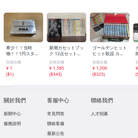
希少！！当時
新潮カセットブッ
ゴールデンヒット
物！！1円スター
ク 12点セット
ヒット歌謡 カラ
ト売り切り！！PI
【三島由紀夫／森
オケ カセットテ
目前出價
目前出價
目前出價
AA CLUB SPORT
外／太宰治／芥川
ープ まとめ昭和
¥ 1
¥ 1,585
¥ 1,500
¥
S GOODS アルミ
龍之介／谷崎潤一
レトロ 邦楽 童謡
(
$1
)
(
$343
)
(
$325
)
(
ケース 収納
郎／宮沢賢治／
演歌 17点
他】新潮社
關於我們
客服中心
聯絡我們
新聞中心
常見問答
人才招募
服務說明
聯絡客服
最新公告