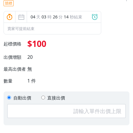
競標
04
天
03
時
26
分
13
秒結束
賣家可提前結束
$100
起標價格
20
出價增額
無
最高出價者
1
件
數量
自動出價
直接出價