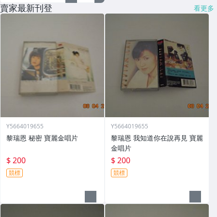
賣家最新刊登
看更多
Y5664019655
Y5664019655
黎瑞恩 秘密 寶麗金唱片
黎瑞恩 我知道你在說再見 寶麗
金唱片
$ 200
$ 200
競標
競標