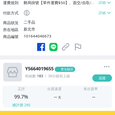
運費規則
郵局掛號【單件運費$50】、面交/自取/不
寄送【免運費】
付款方式
二手品
商品狀況
新北市
所在地區
101644046673
商品編號
Y5664019655
實名驗證
粉絲數
183
38分鐘前上線
追蹤
-
-
正評
出貨速度
未出貨率
99.7%
--
--
天
總評價
290
-