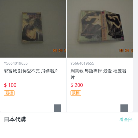
Y5664019655
Y5664019655
郭富城 對你愛不完 飛碟唱片
周慧敏 粵語專輯 最愛 福茂唱
片
$ 100
$ 200
競標
競標
日本代購
看全部