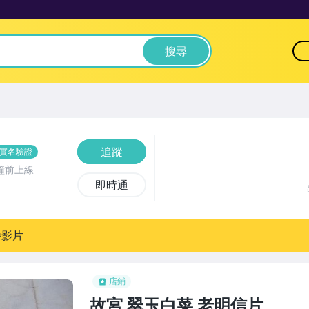
搜尋
追蹤
實名驗證
鐘前上線
即時通
播影片
店鋪
故宮 翠玉白菜 老明信片