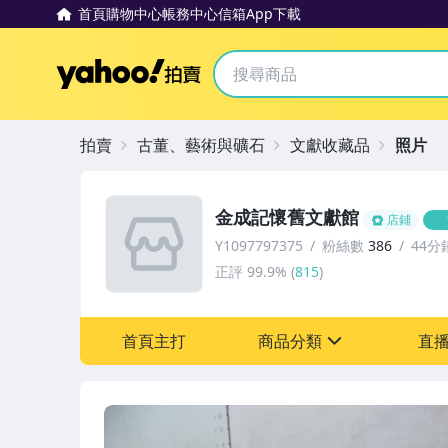
首頁
購物中心
帳務中心
信箱
App下載
Yahoo拍賣
拍賣
古董、藝術與礦石
文獻收藏品
照片
金成記懷舊文獻館
店鋪
Y1097797375
粉絲數
386
44分
正評
99.9%
(
815
)
首頁主打
商品分類
直
sign
其它