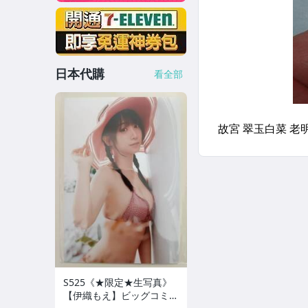
日本代購
看全部
S525《★限定★生写真》
【伊織もえ】ビッグコミッ