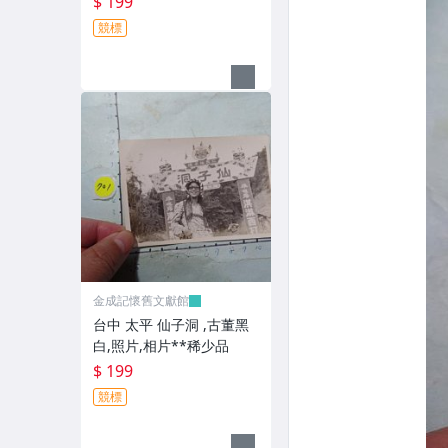
$ 199
競標
金成記懷舊文獻館
台中 太平 仙子洞 ,古董黑
白,照片,相片**稀少品
$ 199
競標