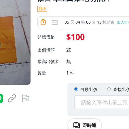
競標
05
天
04
時
00
分
14
秒結束
加入行
$100
起標價格
20
出價增額
無
最高出價者
1
件
數量
自動出價
直接出
即時通