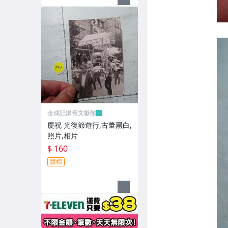
金成記懷舊文獻館
慶祝 光復節遊行,古董黑白,
照片,相片
$ 160
競標