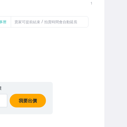
1
/
事曆
賣家可提前結束
拍賣時間會自動延長
價
我要出價