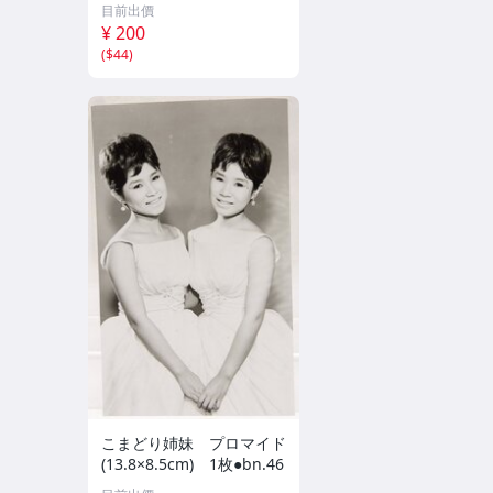
クスピリッツ 2026年8月3
目前出價
日号 ★セブンネット限定
¥ 200
特典★ ☆送料一律☆
(
$44
)
こまどり姉妹 プロマイド
(13.8×8.5cm) 1枚●bn.46