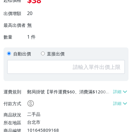
$38
起標價格
20
出價增額
無
最高出價者
1
件
數量
自動出價
直接出價
運費規則
郵局掛號【單件運費$60、消費滿$1200免
運費】、離島配送【單件運費$60】
付款方式
二手品
商品狀況
台北市
所在地區
101645809168
商品編號