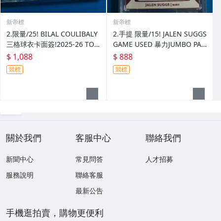
新帝標
新帝標
2.限量/25! BILAL COULIBALY
2.手提 限量/15! JALEN SUGGS
三格球衣卡面簽!2025-26 TOP
GAME USED 暴力JUMBO PAT
PS 3 THREE
CH !2023-24 FLAWLESS
$ 1,088
$ 888
競標
競標
關於我們
客服中心
聯絡我們
新聞中心
常見問答
人才招募
服務說明
聯絡客服
最新公告
手機逛拍賣，購物更便利