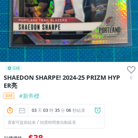
店鋪
SHAEDON SHARPE! 2024-25 PRIZM HYP
0
ER亮
#
新帝標
競標
03
天
03
時
35
分
05
秒結束
/
賣家可提前結束
拍賣時間會自動延長