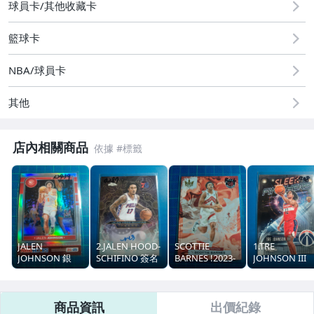
球員卡/其他收藏卡
籃球卡
NBA/球員卡
其他
店內相關商品
JALEN
2.JALEN HOOD-
SCOTTIE
1.TRE
JOHNSON 銀
SCHIFINO 簽名
BARNES !2023-
JOHNSON III
亮!2024-25
卡!2025-26
24 COURT
RC FINISHERS
HOOPS 金屬卡
TOPPS
KINGS
特卡!2025-26
版
CHROME
TOPPS
商品資訊
出價紀錄
CHROME