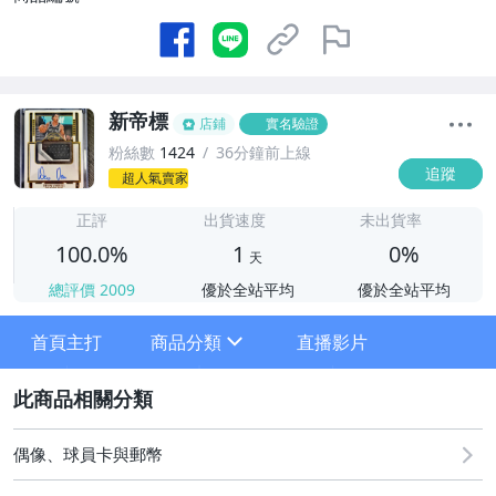
新帝標
店鋪
實名驗證
粉絲數
1424
36分鐘前上線
追蹤
超人氣賣家
1
正評
出貨速度
未出貨率
100.0%
1
0%
天
總評價
2009
優於全站平均
優於全站平均
首頁主打
商品分類
直播影片
sign
2
其它
偶像、球員卡與郵幣