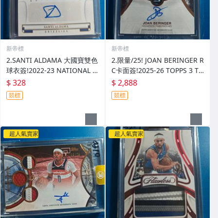
新帝標
新帝標
2.SANTI ALDAMA 大國寶雙色
2.限量/25! JOAN BERINGER R
球衣簽!2022-23 NATIONAL T
C卡面簽!2025-26 TOPPS 3 TH
REASURES
REE
$ 328
$ 2,888
競標
競標
超人氣賣家
超人氣賣家