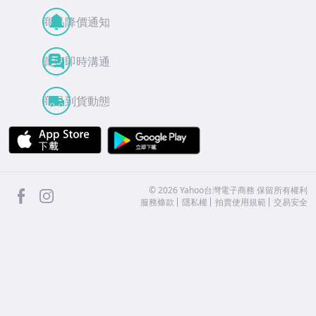
商品降價通知
買賣即時溝通
商品到貨動態
APP Store
Google Play
facebook
Instagram
©
2026
Yahoo台灣電子商務 保留所有權利
服務條款
隱私權
拍賣使用規範
交易安全