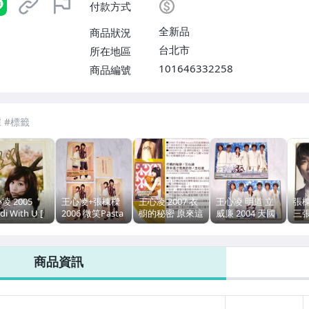
付款方式
全新品
商品狀況
台北市
所在地區
101646332258
商品編號
凌 2005
王心凌+張棟樑
王心凌 2007 衣
王心凌 明道 立
張棟
di With U [
2006 微笑Pasta
櫥的秘密 原來這
威廉 2004 天國
三張
簽名 / 正式
電視原聲帶 [微
才是真的你 艾迴
的嫁衣 電視原聲
親筆
] 艾迴唱片 大
笑慶功版] / EMI
唱片台灣版 25
帶 / 艾迴唱片 台
科
紙盒版專輯
台灣紙盒版專輯
首歌宣傳單曲 2-
灣第三版 紙盒慶
盒版
商品資訊
 附歌詞 東京
CD+DVD 附彩頁
CD / A-Lin 愛請
功版專輯
北
照寫真
故事寫真一本
問怎麼走
CD+VCD 附歌詞
笑P