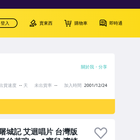
登入
賣東西
購物車
即時通
關於我
分享
出貨速度
--
天
未出貨率
--
加入時間
2001/12/24
馬屠城記 艾迴唱片 台灣版