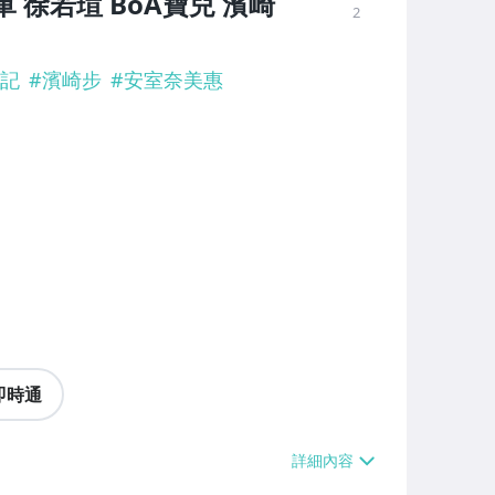
康軍 徐若瑄 BoA寶兒 濱崎
2
記
#
濱崎步
#
安室奈美惠
即時通