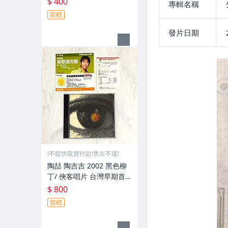
$ 400
專輯名稱
量宣傳單曲 CD
競標
發片日期
!不提供取貨付款!售出不退!
陶喆 陶吉吉 2002 黑色柳
丁/ 俠客唱片 台灣早期首
版專輯 CD / 附歌詞 好樂迪
$ 800
新歌練唱劵 回函卡
競標