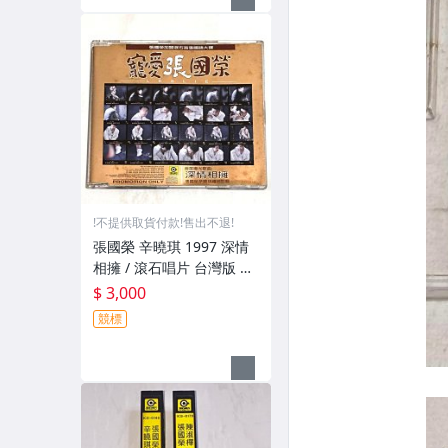
!不提供取貨付款!售出不退!
張國榮 辛曉琪 1997 深情
相擁 / 滾石唱片 台灣版 宣
傳單曲 CD / 選自 寵愛張國
$ 3,000
榮
競標