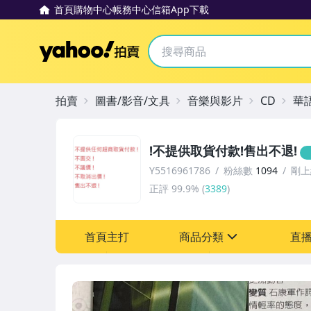
首頁
購物中心
帳務中心
信箱
App下載
Yahoo拍賣
拍賣
圖書/影音/文具
音樂與影片
CD
華
!不提供取貨付款!售出不退!
Y5516961786
粉絲數
1094
剛上
正評
99.9%
(
3389
)
首頁主打
商品分類
直
sign
圖書/影音/文具
偶像、球員卡與郵幣