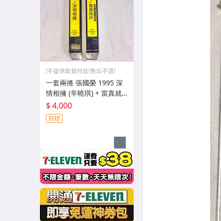
!不提供取貨付款!售出不退!
一套兩捲 張國榮 1995 深
情相擁 (辛曉琪) + 當真就
好 (陳淑樺) 滾石唱片 台灣
$ 4,000
版 播映用宣傳單曲 錄影帶
競標
VHS (非CD錄音帶卡帶)