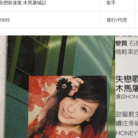
失戀歌迷黨 木馬屠城記
歌手
2005
發行/代理