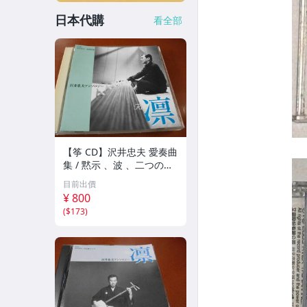
日本代購
看全部
【筝 CD】沢井忠夫 愛奏曲
集 / 黙示 、波 、二つの相
、箏二重奏ソナタ 杵屋正
目前出價
邦 、入野義朗 、小野衛 他
¥ 800
(1971/1973/1976)
(
$173
)