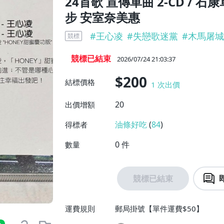
24首歌 宣傳單曲 2-CD / 石
步 安室奈美惠
#
王心凌
#
失戀歌迷黨
#
木馬屠城
競標
競標已結束
2026/07/24 21:03:37
$200
結標價格
1
次出價
20
出價增額
油條好吃
(
84
)
得標者
0
件
數量
競標已結束
運費規則
郵局掛號【單件運費$50】