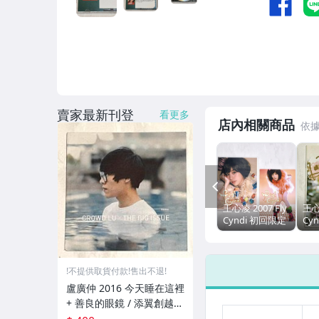
賣家最新刊登
看更多
店內相關商品
PREV
王心凌 2007 Fly
王心
Cyndi 初回限定
Cyn
盤 / 艾迴唱片 台
親筆
灣版專輯
版 
CD+DVD 附歌詞
陸
/ 飄飄 熱愛
CD
!不提供取貨付款!售出不退!
護
盧廣仲 2016 今天睡在這裡
+ 善良的眼鏡 / 添翼創越
大誌雜誌 台灣版 兩首歌 限