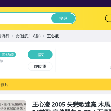
搜尋
語流行
女(姓氏1~8劃)
王心凌
追蹤
實名驗證
線
即時通
播影片
王心凌 2005 失戀歌迷黨 木