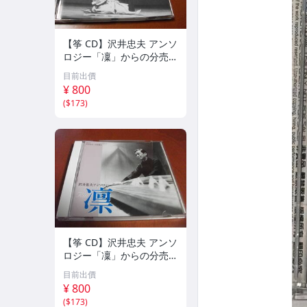
【筝 CD】沢井忠夫 アンソ
ロジー「凜」からの分売
沢井忠夫作品集 ライブ 風
目前出價
衣、水の声、枯野砧、五節
¥ 800
の舞、ファンタジア (限
(
$173
)
定）
【筝 CD】沢井忠夫 アンソ
ロジー「凜」からの分売
沢井忠夫 作品集 第三集
目前出價
“光る海”（限定販売） 200
¥ 800
1
(
$173
)