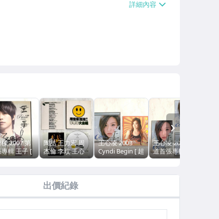
NEXT
樑 2007 第
陶喆 王力宏 周
王心凌 2003
王心凌 2003 出
全
專輯 王子 [
杰倫 李玟 王心
Cyndi Begin [ 超
道首張專輯
凌 2
簽名 ] / EMI
凌 張信哲 蔡依
值回饋版 ] / 艾
Cyndi Begin /
BAC
藝百代 台灣紙
林 張惠妹 SHE
迴唱片 台灣版專
艾迴唱片 台灣初
LI
專輯 CD /
蕭亞軒 孫燕姿
輯 CD+VCD / 灰
回長條紙盒版專
版 
出價紀錄
極星的眼淚 微
2003 手牽手大
姑娘的眼淚 當你
輯 CD 附歌詞 /
灣版
asta 王心凌
合唱 東風衛視
灰姑娘的眼淚 當
愛
台灣版 宣傳單曲
你
36
CD