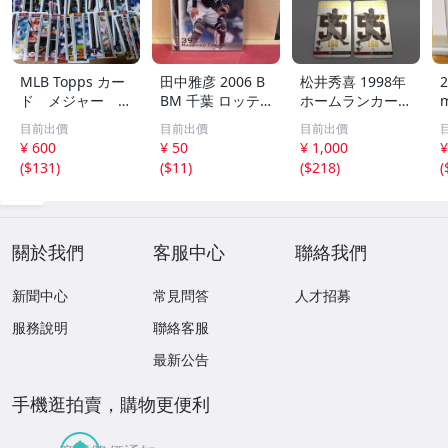
MLB Topps カー
田中雅彦 2006 B
松井秀喜 1998年
2
ド メジャー 1
BM 千葉 ロッテ
ホームランカード
00枚 2
マリーンズ トレ
150号 記念カード
m
目前出價
目前出價
目前出價
カ プロ野球 カー
3枚セット 読売ジ
h
¥ 600
¥ 50
¥ 1,000
¥
ド M37 スポーツ
ャイアンツ 日本
(
$131
)
(
$11
)
(
$218
)
(
アスリート トレ
テレビ 劇空間プ
ーディングカード
ロ野球
NPB
關於我們
客服中心
聯絡我們
新聞中心
常見問答
人才招募
服務說明
聯絡客服
最新公告
手機逛拍賣，購物更便利