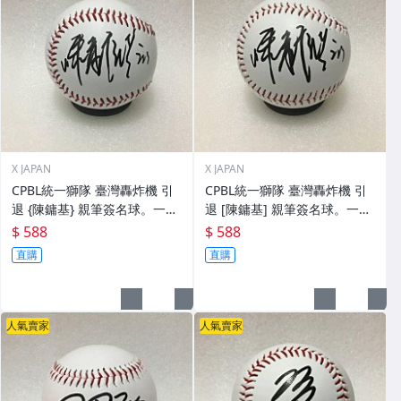
X JAPAN
X JAPAN
CPBL統一獅隊 臺灣轟炸機 引
CPBL統一獅隊 臺灣轟炸機 引
退 {陳鏞基} 親筆簽名球。一般
退 [陳鏞基] 親筆簽名球。一般
空白簽名棒球上.1
空白簽名棒球上.0
$ 588
$ 588
直購
直購
人氣賣家
人氣賣家