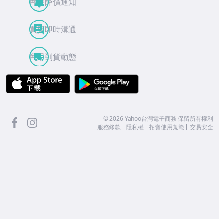
商品降價通知
買賣即時溝通
商品到貨動態
APP Store
Google Play
facebook
Instagram
©
2026
Yahoo台灣電子商務 保留所有權利
服務條款
隱私權
拍賣使用規範
交易安全