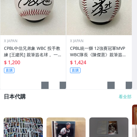
X JAPAN
X JAPAN
CPBL中信兄弟象 WBC 投手教
CPBL統一獅 12強賽冠軍MVP
練 [王建民] 親筆簽名球 。一般
WBC隊長《陳傑憲》親筆簽名
空白簽名棒球上.1
球。一般空白簽名棒球上.1
$ 1,200
$ 1,424
直購
直購
日本代購
看全部