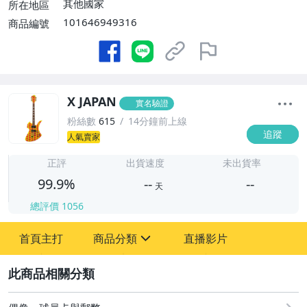
其他國家
所在地區
101646949316
商品編號
X JAPAN
實名驗證
粉絲數
615
14分鐘前上線
追蹤
人氣賣家
-
-
正評
出貨速度
未出貨率
99.9%
--
--
天
總評價
1056
-
首頁主打
商品分類
直播影片
-
sign
玩具、模型與公仔
2
偶像、球員卡與郵幣