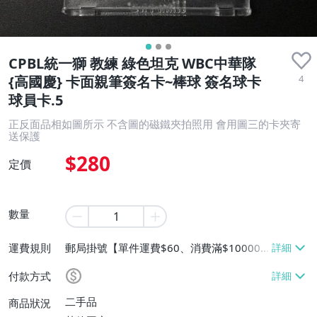
CPBL統一獅 教練 綠色坦克 WBC中華隊
4
{高國慶} 卡面親筆簽名卡~棒球 簽名球卡
球員卡.5
正反面品相如圖所示 不含圖的磁鐵夾拍照用 會用圖三的卡夾寄
送保護
$280
定價
數量
運費規則
郵局掛號【單件運費$60、消費滿$10000
免運費】
付款方式
二手品
商品狀況