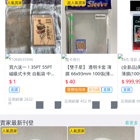
人氣賣家
超人氣賣家
Y1068635996
魔卡商行
時尚.電影.
買六送一！35PT 55PT
【雙子星】 透明卡套 薄
(全新品)美
磁吸式卡夾 自黏袋 中華
膜 66x93mm 100張(薄)
薄膜(10
職棒球員卡 遊戲王 寶可
適用 BBM MLB Topps C
次到貨日期:
$ 1
$ 40
$ 999,9
夢PTCG 漫威 ultra pro
PBL 球員卡
直購
運費抵用券
折扣碼
直購
直購
可用
近期銷量 2622
近期銷量 452 件
近期銷量 6
件
賣家最新刊登
看更多
人氣賣家
人氣賣家