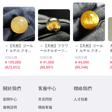
～【天然】ゴール
～【天然】フラワ
～【天然】ゴール
ド ルチル クオー
ールチルオーツ
ド ルチル クオー
ツ 丸玉 18.2mm
丸玉 10.5mm 1.6
ツ 丸玉 13.7mm
目前出價
目前出價
目前出價
8.5g
g
3.7g
¥ 109,000
¥ 41,000
¥ 44,000
¥
(
$23,652
)
(
$8,897
)
(
$9,548
)
(
關於我們
客服中心
聯絡我們
新聞中心
常見問答
人才招募
服務說明
聯絡客服