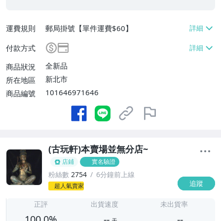
運費規則
郵局掛號【單件運費$60】
付款方式
全新品
商品狀況
新北市
所在地區
101646971646
商品編號
(古玩軒)本賣場並無分店~
店鋪
實名驗證
粉絲數
2754
6分鐘前上線
追蹤
-
超人氣賣家
-
正評
出貨速度
未出貨率
100.0%
--
--
天