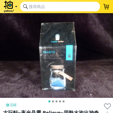
店鋪
古玩軒~夜光晶靈-Believe~用熱水泡出神奇
0