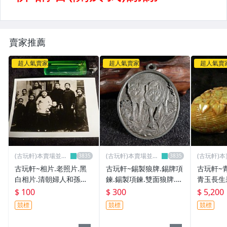
賣家推薦
超人氣賣家
超人氣賣家
超人氣賣
(古玩軒)本賣場並無
(古玩軒)本賣場並無
(古玩軒)
分店~
分店~
分店~
古玩軒~相片.老照片.黑
古玩軒~錫製狼牌.錫牌項
古玩軒~
白相片.清朝婦人和孫子.
鍊.錫製項鍊.雙面狼牌.金
青玉長生
裹小腳的婦人.抹額的婦
屬飾品.項鍊墬子.ABC11
壽多福享
$ 100
$ 300
$ 5,200
人.眉勒的婦人.KKK640
0
生 老件
競標
競標
競標