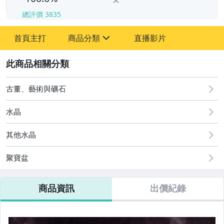
總評價
3835
-
-
首頁主打
商品分類
直播影片
sign
其它
2
古董、藝術與礦石
水晶
其他水晶
聚寶盆
商品資訊
出價紀錄