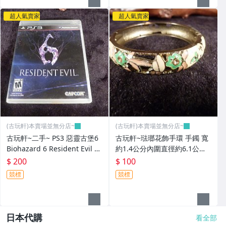
超人氣賣家
超人氣賣家
(古玩軒)本賣場並無分店~
(古玩軒)本賣場並無分店~
古玩軒~二手~ PS3 惡靈古堡6
古玩軒~琺瑯花飾手環 手鐲 寬
Biohazard 6 Resident Evil 6
約1.4公分內圍直徑約6.1公分
-英文~GGG100
(非緬甸玉.翡翠.藍寶)GGG99
$ 200
$ 100
競標
競標
日本代購
看全部