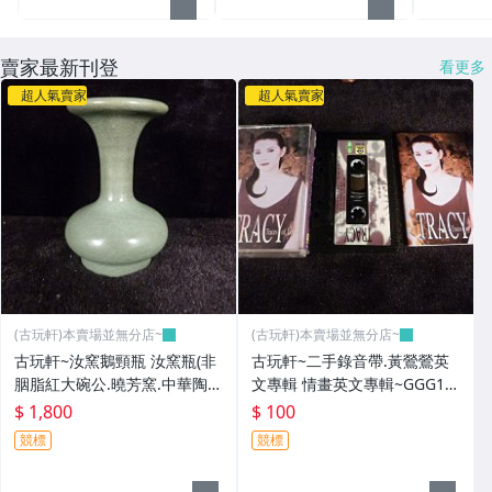
賣家最新刊登
看更多
超人氣賣家
超人氣賣家
(古玩軒)本賣場並無分店~
(古玩軒)本賣場並無分店~
古玩軒~汝窯鵝頸瓶 汝窯瓶(非
古玩軒~二手錄音帶.黃鶯鶯英
胭脂紅大碗公.曉芳窯.中華陶
文專輯 情畫英文專輯~GGG10
瓷.北投光華瓷器)GGG102
1
$ 1,800
$ 100
競標
競標