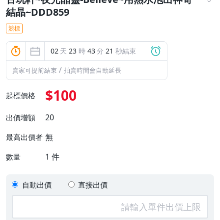
結晶~DDD859
競標
02
天
23
時
43
分
20
秒結束
/
賣家可提前結束
拍賣時間會自動延長
$100
起標價格
20
出價增額
無
最高出價者
1
件
數量
自動出價
直接出價