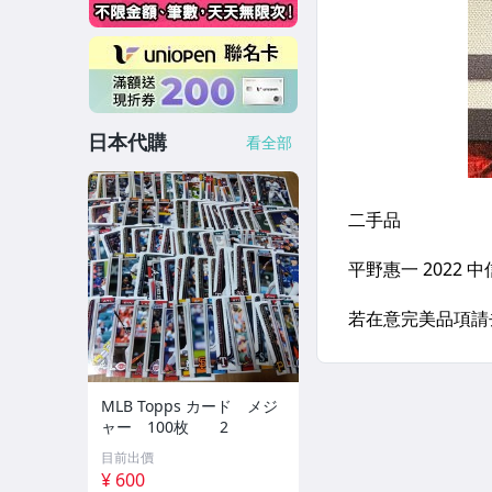
日本代購
看全部
MLB Topps カード メジ
ャー 100枚 2
目前出價
¥ 600