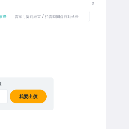
0
/
事曆
賣家可提前結束
拍賣時間會自動延長
價
我要出價