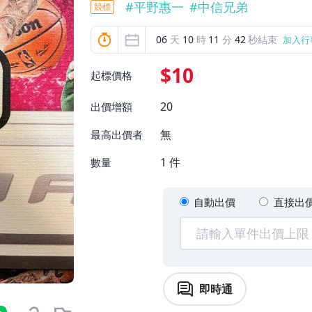
#
平野惠一
#
中信兄弟
競標
06
天
10
時
11
分
41
秒結束
加入行
$10
起標價格
20
出價增額
無
最高出價者
1
件
數量
自動出價
直接出
即時通