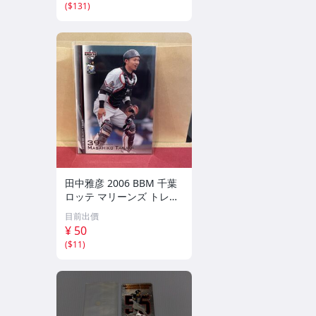
(
$131
)
田中雅彦 2006 BBM 千葉
ロッテ マリーンズ トレカ
プロ野球 カード M37 スポ
目前出價
ーツ アスリート トレーデ
¥ 50
ィングカード NPB
(
$11
)