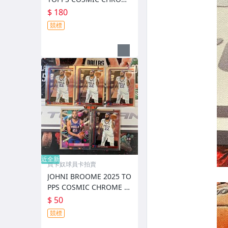
RC 新人
$ 180
競標
近全新
買卡奴球員卡拍賣
JOHNI BROOME 2025 TO
PPS COSMIC CHROME R
C 新人
$ 50
競標