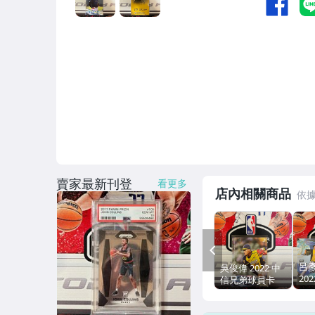
賣家最新刊登
看更多
店內相關商品
PREV
呂
吳俊偉 2022 中
20
信兄弟球員卡
球