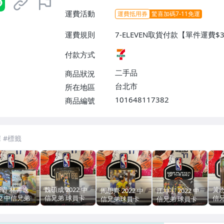
運費活動
運費抵用券
驚喜加碼7-11免運
運費規則
7-ELEVEN取貨付款【單件運費$
付款方式
二手品
商品狀況
台北市
所在地區
101648117382
商品編號
7-ELEVEN 運費只要
38
元
不限金額、筆數，筆筆優惠無限次！
彥青 林書逸
魏碩成 2022 中
黃恩
周思齊 2022 中
江坤宇 2022 中
22 中信兄弟
信兄弟 球員卡
信
信兄弟球員卡
信兄弟 球員卡
員卡
年度二軍防禦率
BR
王
CA
結者