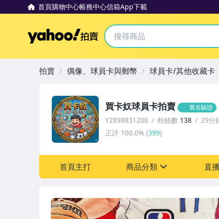
首頁
購物中心
帳務中心
信箱
App下載
Yahoo拍賣
拍賣
偶像、球員卡與郵幣
球員卡/其他收藏卡
買卡奴球員卡拍賣
實名驗證
Y2898831208
粉絲數
138
29分
正評
100.0%
(
399
)
首頁主打
商品分類
直
sign
玩具、模型與公仔
偶像、球員卡與郵幣