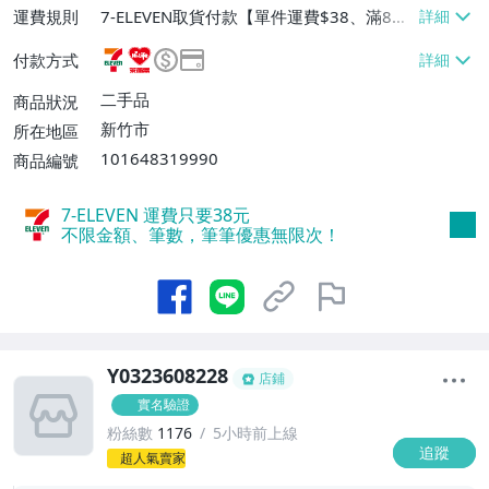
運費規則
7-ELEVEN取貨付款【單件運費$38、滿8件
或消費滿$3000免運費】、萊爾富取貨付款
付款方式
【單件運費$60、消費滿$2000免運費】、
郵局掛號【單件運費$60、滿8件或消費滿
二手品
商品狀況
$3000免運費】
新竹市
所在地區
101648319990
商品編號
7-ELEVEN 運費只要
38
元
不限金額、筆數，筆筆優惠無限次！
Y0323608228
店鋪
實名驗證
粉絲數
1176
5小時前上線
追蹤
1
超人氣賣家