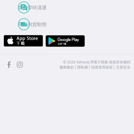
買賣即時溝通
商品到貨動態
APP Store
Google Play
facebook
Instagram
©
2026
Yahoo台灣電子商務 保留所有權利
服務條款
隱私權
拍賣使用規範
交易安全