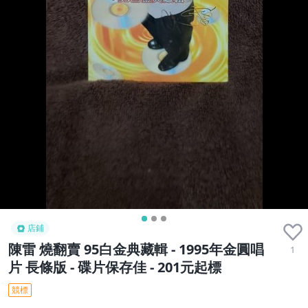
店鋪
陳雷 燒翻賣 95白金典藏輯 - 1995年金圓唱
1
片 長條版 - 碟片保存佳 - 201元起標
競標