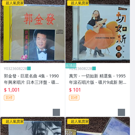
超人氣賣家
超人氣賣家
出清品
Y0323608228
Y0323608228
郭金發 - 巨星名曲 4集 - 1990
萬芳 - 一切如新 精選集 - 1995
年興來唱片 日本三洋盤 - 碟片
年滾石唱片版 - 碟片9成新 附
9成新 無IFPI - 1001元起標 M
側標 - 101元起標 M2365
$ 1,001
$ 101
2316
競標
競標
超人氣賣家
超人氣賣家