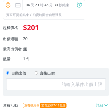
04
天
23
時
45
分
29
秒結束
/
賣家可提前結束
拍賣時間會自動延長
$201
起標價格
20
出價增額
無
最高出價者
1
件
數量
自動出價
直接出價
運費活動
運費抵用券
驚喜加碼7-11免運