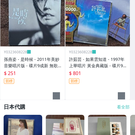
Y0323608228
Y0323608228
孫燕姿 - 是時候 - 2011年美妙
許茹芸 - 如果雲知道 - 1997年
音樂唱片版 - 碟片9成新 無歌
上華唱片 黃金典藏版 - 碟片9
詞 - 251元起標 8
成新 附外紙盒+寫真年曆 - 801
$ 251
$ 801
元起標 大
競標
競標
日本代購
看全部