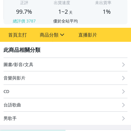
正評
出貨速度
未出貨率
99.7%
1~2
1%
天
總評價
3787
優於全站平均
首頁主打
商品分類
直播影片
sign
2
其它
圖書/影音/文具
音樂與影片
CD
台語歌曲
男歌手