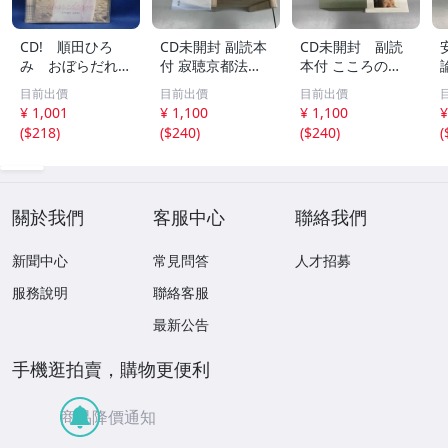
CD! 順田ひろ
CD未開封 副読本
CD未開封 副読
み おぼらだれ
付 寂聴京都法話
本付 こころの
ん 帯付き OM
集 ユーキャン
扉 河合隼雄講話
目前出價
目前出價
目前出價
CD-16 42405
集
¥ 1,001
¥ 1,100
¥ 1,100
¥
(
$218
)
(
$240
)
(
$240
)
(
關於我們
客服中心
聯絡我們
新聞中心
常見問答
人才招募
服務說明
聯絡客服
最新公告
手機逛拍賣，購物更便利
商品降價通知