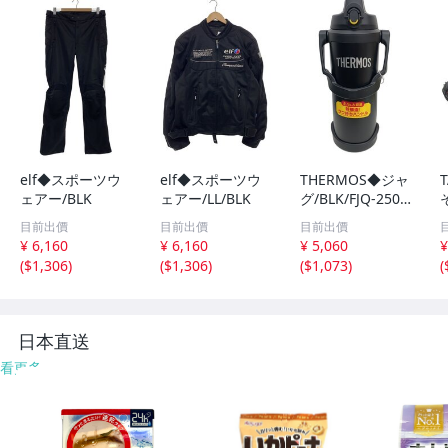
elf◆スポーツウ
elf◆スポーツウ
THERMOS◆ジャ
ェアー/BLK
ェアー/LL/BLK
グ/BLK/FJQ-250
0//
目前出價
目前出價
目前出價
¥ 6,160
¥ 6,160
¥ 5,060
¥
(
$1,306
)
(
$1,306
)
(
$1,073
)
(
日本直送
看更多