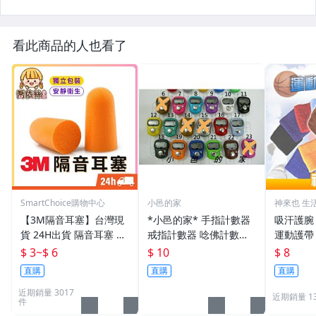
看此商品的人也看了
SmartChoice購物中心
小邑的家
神來也 生
【3M隔音耳塞】台灣現
*小邑的家* 手指計數器
吸汗護腕
貨 24H出貨 隔音耳塞 耳
戒指計數器 唸佛計數器
運動護帶
塞 3M 防噪音 睡眠 游泳
念佛計數器
護手腕 透
$ 3
~
$ 6
$ 10
$ 8
降噪 靜音 入耳式耳塞
小禮物 
直購
直購
直購
【A0165】
近期銷量 3017
近期銷量 13
件