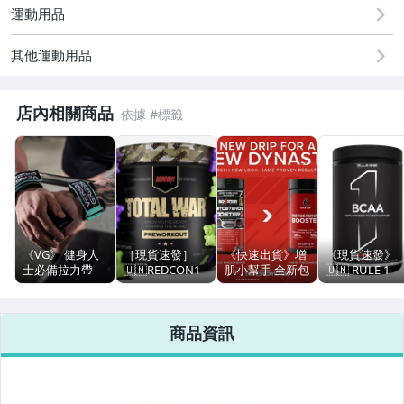
運動用品
其他運動用品
店內相關商品
《VG》 健身人
［現貨速發］
《快速出貨》增
《現貨速發》
士必備拉力帶
🇺🇲REDCON1
肌小幫手 全新包
🇺🇲 RULE 1
PRO專業進階系
Total War 超越
裝🇺🇲美國健身
BCAA 60份裝
列 3合1健身拉
暗黑C4有過之而
營養品大廠
力帶
無不及 一氧化氮
MUSCLETECH
商品資訊
瓜胺酸 丙胺酸
製造Six Star睪
牛璜酸 訓練前調
酮促進劑 60顆
味肌酸 PRE 30
現貨免久等
份裝CP值更高