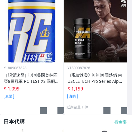
Y1809087828
Y1809087828
［現貨速發］🇺🇲美國奥林匹
《現貨速發》🇺🇲美國熱銷 M
亞8屆冠軍 RC TEST XS 睪酮素
USCLETECH Pro Series Alph
建造更多力量精瘦肌肉 120顆
a Test 增肌 120粒 男性配方
$ 1,099
$ 1,199
直購
直購
近期銷量 1 件
日本代購
看全部