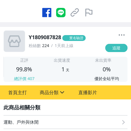
Y1809087828
實名驗證
粉絲數
224
1天前上線
追蹤
1
正評
出貨速度
未出貨率
99.8%
1
0%
天
總評價
407
優於全站平均
首頁主打
商品分類
直播影片
sign
2
運動、戶外與休閒
運動、戶外與休閒