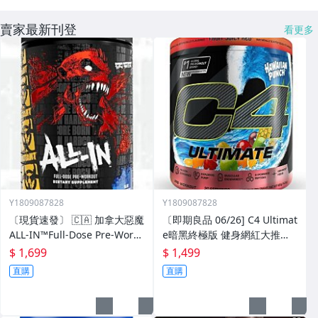
賣家最新刊登
看更多
Y1809087828
Y1809087828
〔現貨速發〕 🇨🇦 加拿大惡魔
〔即期良品 06/26] C4 Ultimat
ALL-IN™Full-Dose Pre-Worko
e暗黑終極版 健身網紅大推調
ut 20份 全劑量訓練前肌酸 全
味肌酸 瓜氨酸蘋果酸 丙氨酸肌
$ 1,699
$ 1,499
力以赴，絕不退縮！
酸 NO3 -T 20份
直購
直購