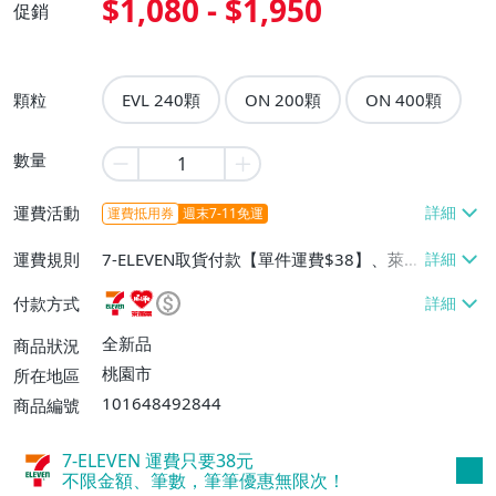
$1,080 - $1,950
促銷
顆粒
EVL 240顆
ON 200顆
ON 400顆
數量
運費活動
運費抵用券
週末7-11免運
運費規則
7-ELEVEN取貨付款【單件運費$38】、萊爾
富取貨付款【單件運費$60、消費滿$3999
付款方式
免運費】、面交/自取/不寄送【免運費】
全新品
商品狀況
桃園市
所在地區
101648492844
商品編號
7-ELEVEN 運費只要
38
元
不限金額、筆數，筆筆優惠無限次！