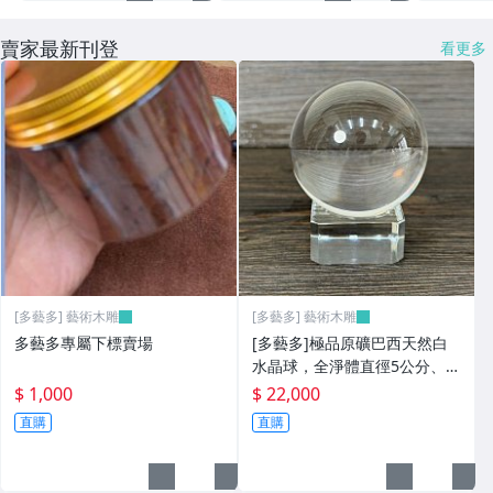
賣家最新刊登
看更多
[多藝多] 藝術木雕
[多藝多] 藝術木雕
多藝多專屬下標賣場
[多藝多]極品原礦巴西天然白
水晶球，全淨體直徑5公分、晶
體非常通透
$ 1,000
$ 22,000
直購
直購