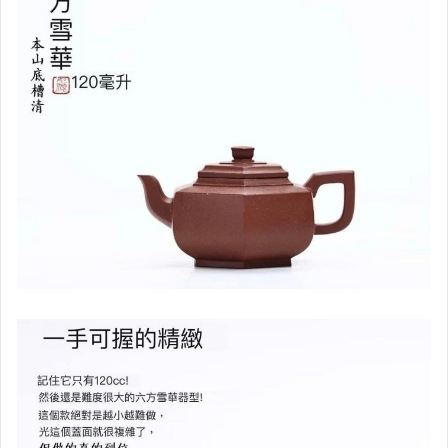
印章專區(海南黃花梨.檀香.紫檀)
越南黃花梨
沉香
金絲楠
崖柏
佛珠/念珠/緬甸瘤花
精緻木盒
筆筒.筆
陳巧生銅爐
電子薰香爐.銅爐.香品.精油
瓷器.精緻茶杯.茶用具