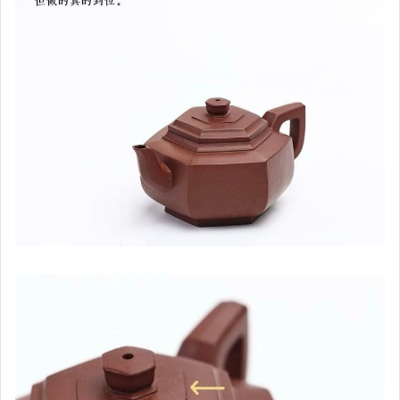
茶葉罐.銅壺.銀壺.銅製品
茶盤.茶葉
DIY木料.木工用具
木製健康球.原木梳
教材