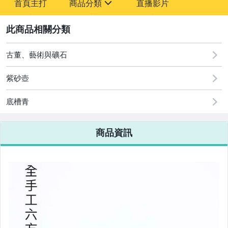
首頁主打
商品分類
直播影片
sign
2
古董、藝術與礦石
海南黃花梨
紫砂壺
藝術木雕.家具
底槽青
印度小葉紫檀
商品資訊
印度老山檀香
玉石.水晶.猛瑪
南紅.綠松
琥珀蜜蠟
朱泥.紫砂