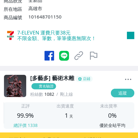
全新品
商品狀況
500免運費】、宅配/貨運【單件運費$10
高雄市
所在地區
0、消費滿$1500免運費】、郵局掛號【單
101648701150
商品編號
件運費$40、消費滿$1500免運費】、面交/
自取/不寄送【免運費】
7-ELEVEN 運費只要
38
元
不限金額、筆數，筆筆優惠無限次！
[多藝多] 藝術木雕
店鋪
實名驗證
追蹤
粉絲數
1082
剛上線
1
正評
出貨速度
未出貨率
99.9%
1
0%
天
總評價
1338
優於全站平均