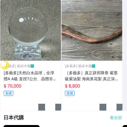
[多藝多] 藝術木雕
[多藝多] 藝術木雕
[多藝多]天然白水晶球，全淨
［多藝多］真正辟邪降香 紫墨
體A A級 直徑7公分、晶體非常
級紫油梨 海南黃花梨 真正深埋
通透、白水晶球代表平衡、圓
出土古代沉水根瘤料176克 稍
$ 70,000
$ 8,800
滿。用於祈福、許願、鎮宅、
微打磨手把擺件
直購
直購
鎮店、行為偏邪不正當保佑平
安效果最佳
日本代購
看全部