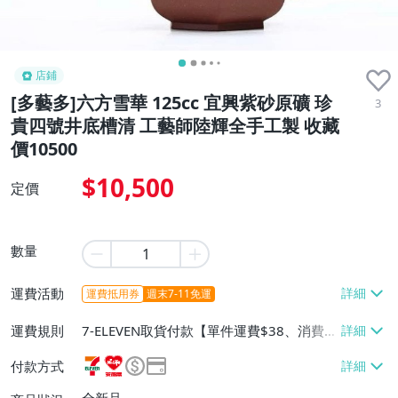
店鋪
[多藝多]六方雪華 125cc 宜興紫砂原礦 珍
3
貴四號井底槽清 工藝師陸輝全手工製 收藏
價10500
$10,500
定價
數量
運費活動
運費抵用券
週末7-11免運
運費規則
7-ELEVEN取貨付款【單件運費$38、消費滿
$1500免運費】、7-ELEVEN取貨不付款
付款方式
【單件運費$38、消費滿$1500免運費】、
萊爾富取貨付款【單件運費$60、消費滿$1