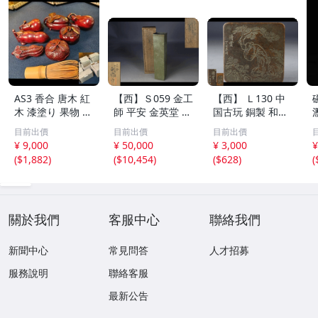
AS3 香合 唐木 紅
【西】Ｓ059 金工
【西】 Ｌ130 中
木 漆塗り 果物 野
師 平安 金英堂 正
国古玩 銅製 和興
菜 7点 未使用 茶
修 銅製 四方 花器
松彫 蓋物 唐物
目前出價
目前出價
目前出價
道具 小物
共箱
¥ 9,000
¥ 50,000
¥ 3,000
¥
(
$1,882
)
(
$10,454
)
(
$628
)
(
關於我們
客服中心
聯絡我們
新聞中心
常見問答
人才招募
服務說明
聯絡客服
最新公告