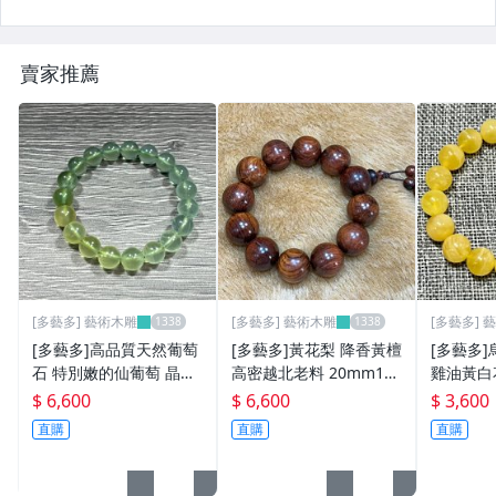
賣家推薦
[多藝多] 藝術木雕
[多藝多] 藝術木雕
[多藝多] 
[多藝多]高品質天然葡萄
[多藝多]黃花梨 降香黃檀
[多藝多
石 特別嫩的仙葡萄 晶體
高密越北老料 20mm12
雞油黃白花
乾淨 清脆綠色 晶瑩剔透
顆
8顆 佩
$ 6,600
$ 6,600
$ 3,600
果凍感十足 很難得的成
上網查詢
直購
直購
直購
色 尺寸: 10.5mm
地質大學