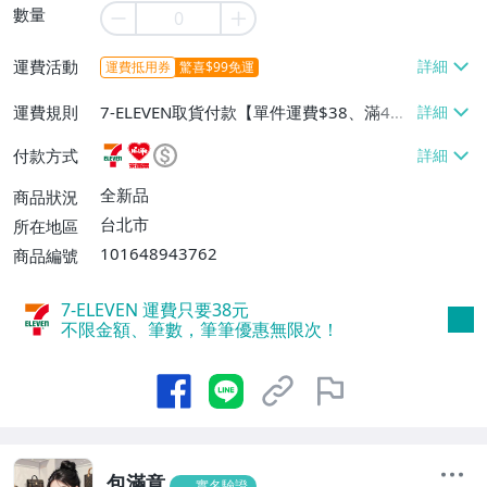
數量
運費活動
運費抵用券
驚喜$99免運
運費規則
7-ELEVEN取貨付款【單件運費$38、滿4件
或消費滿$599免運費】、萊爾富取貨付款
付款方式
【單件運費$60、滿4件或消費滿$599免運
費】、宅配/貨運【單件運費$100、滿4件
全新品
商品狀況
或消費滿$1599免運費】
台北市
所在地區
101648943762
商品編號
7-ELEVEN 運費只要
38
元
不限金額、筆數，筆筆優惠無限次！
包滿意
實名驗證