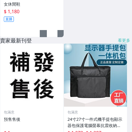
女休閒鞋
$ 1,180
直購
賣家最新刊登
看更多
包滿意
包滿意
預售售後
24寸27寸一件式機手提包顯示
器包保護電腦螢幕抗震收納袋
訂製定做A9