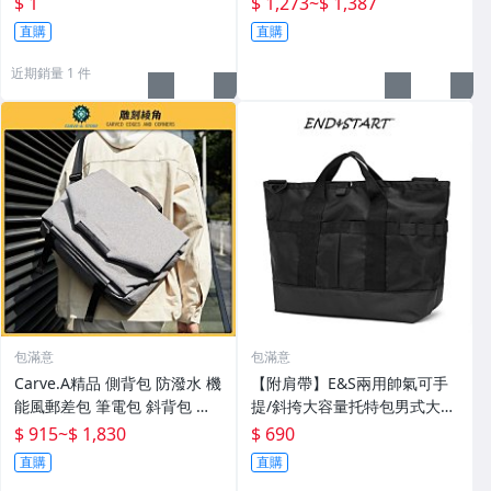
$ 1
$ 1,273
~
$ 1,387
直購
直購
近期銷量 1 件
包滿意
包滿意
Carve.A精品 側背包 防潑水 機
【附肩帶】E&S兩用帥氣可手
能風郵差包 筆電包 斜背包 輕
提/斜挎大容量托特包男式大包
旅通勤包 大容量 多功能斜背包
短途旅行包潮流手提包工作包
$ 915
~
$ 1,830
$ 690
電腦包
通勤包
直購
直購