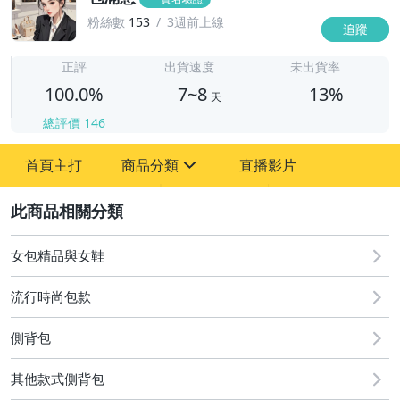
粉絲數
153
3週前上線
追蹤
7
正評
出貨速度
未出貨率
100.0%
7~8
13%
天
總評價
146
首頁主打
商品分類
直播影片
sign
2
男性精品與服飾
女裝與服飾配件
女包精品與女鞋
女包精品與女鞋
流行時尚包款
側背包
其他款式側背包