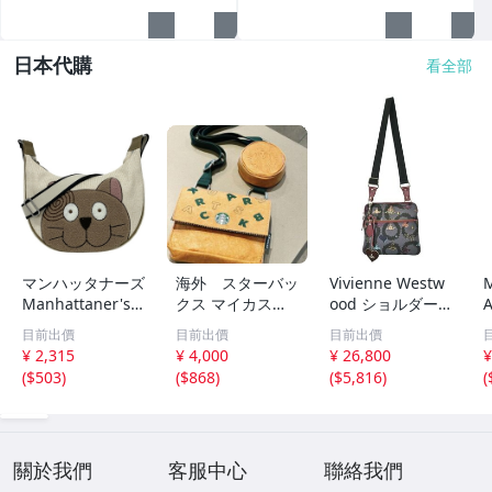
日本代購
看全部
マンハッタナーズ
海外 スターバッ
Vivienne Westw
Manhattaner's
クス マイカスタ
ood ショルダー
ショルダーバッグ
マイズジャーニー
バッグ レディー
目前出價
目前出價
目前出價
- コットン、レザ
セット 2WAY シ
ス ヴィヴィアン
¥ 2,315
¥ 4,000
¥ 26,800
¥
ー アイボリー×ブ
ョルダーバッグ
ウエスドウッド
(
$503
)
(
$868
)
(
$5,816
)
(
ラウン×黒 ネコ/
ポーチ STARBUC
中古 古着
斜めがけ 美品 バ
KS
ッグ
關於我們
客服中心
聯絡我們