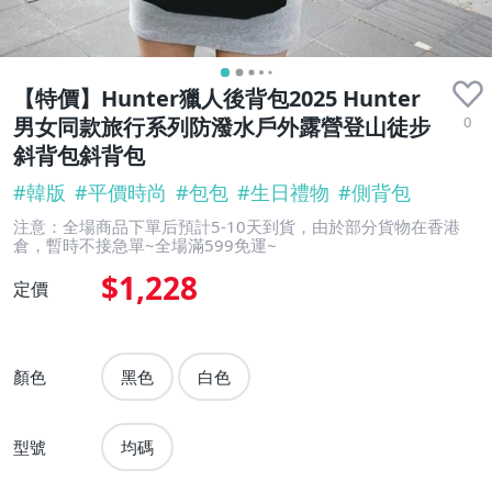
【特價】Hunter獵人後背包2025 Hunter
0
男女同款旅行系列防潑水戶外露營登山徒步
斜背包斜背包
#
韓版
#
平價時尚
#
包包
#
生日禮物
#
側背包
注意：全場商品下單后預計5-10天到貨，由於部分貨物在香港
倉，暫時不接急單~全場滿599免運~
$1,228
定價
顏色
黑色
白色
型號
均碼