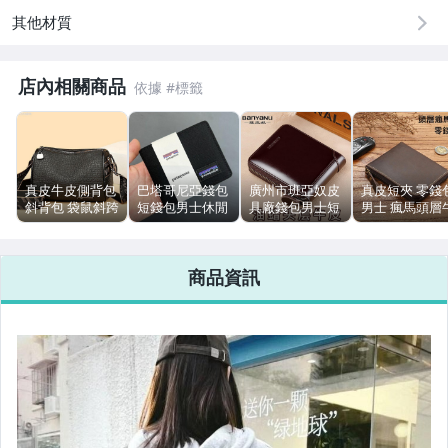
其他材質
店內相關商品
真皮牛皮側背包
巴塔哥尼亞錢包
廣州市班亞奴皮
真皮短夾 零錢
斜背包 袋鼠斜跨
短錢包男士休閒
具廠錢包男士短
男士 瘋馬頭層
包斜背包寬頻圓
卡包錢包禮物黑
版真皮多功能駕
皮短版拉鍊錢
桶包包女包大容
色錢包
駛證皮夾大容量
真皮超薄橫款
量洋氣女士斜背
錢夾
夾學生簡約錢
商品資訊
包
零錢包短夾小
包