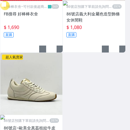
好棒棒衣舍~可付款後超商取
86號店預購下單前請先詢問數
貨
量
FB搜尋 好棒棒衣舍
86號店義大利金屬色造型飾條
女休閒鞋
$ 1,690
$ 1,080
直購
直購
超人氣賣家
86號店預購下單前請先詢問數
量
86號店~歐美全真荔枝紋牛皮