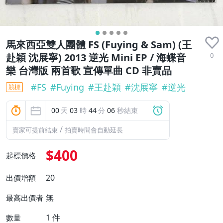
馬來西亞雙人團體 FS (Fuying & Sam) (王
0
赴穎 沈展寧) 2013 逆光 Mini EP / 海蝶音
樂 台灣版 兩首歌 宣傳單曲 CD 非賣品
#
FS
#
Fuying
#
王赴穎
#
沈展寧
#
逆光
競標
00
天
03
時
44
分
06
秒結束
/
賣家可提前結束
拍賣時間會自動延長
$400
起標價格
20
出價增額
無
最高出價者
1
件
數量