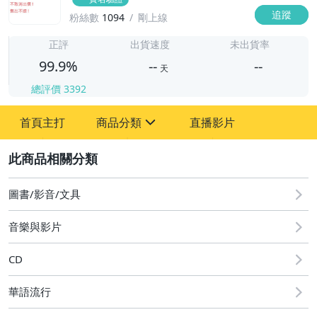
追蹤
粉絲數
1094
剛上線
-
-
正評
出貨速度
未出貨率
99.9%
--
--
天
總評價
3392
-
首頁主打
商品分類
直播影片
-
sign
圖書/影音/文具
2
偶像、球員卡與郵幣
圖書/影音/文具
音樂與影片
CD
華語流行