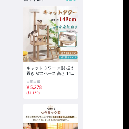
キャット タワー 木製 据え
置き 省スペース 高さ 143
cm 爪とぎ 展望台 猫 ツリ
目前出價
ー ハウス 部屋 隠れ家 ペ
¥ 5,278
ット グッズ ペット用品 pt
(
$1,150
)
063