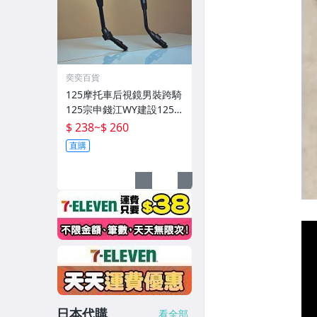
奕奕百貨
125摩托車后視鏡男裝跨騎
125宗申錢江WY建設125
倒后鏡10mm反光鏡
$ 238
~
$ 260
直購
日本代購
看全部