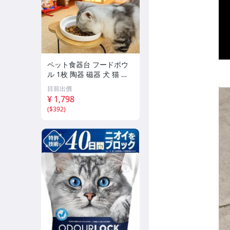
ペット食器台 フードボウ
ル 1枚 陶器 磁器 犬 猫 イ
ヌ ネコ ボウル お皿 餌入
目前出價
れ 傾斜 斜め スタンド 餌
¥ 1,798
皿 エサ皿 食器スタンド 食
(
$392
)
事 pt068