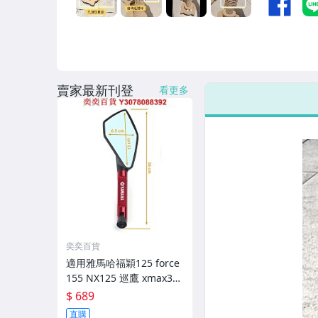
賣家最新刊登
看更多
奕奕百貨
適用雅馬哈福穎125 force
155 NX125 巡鷹 xmax300
CNC反光鏡倒車鏡
$ 689
直購