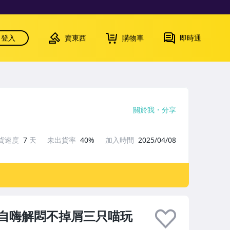
登入
賣東西
購物車
即時通
關於我
分享
貨速度
7
天
未出貨率
40%
加入時間
2025/04/08
自嗨解悶不掉屑三只喵玩