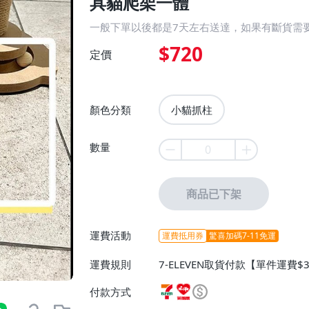
具貓爬架一體
一般下單以後都是7天左右送達，如果有斷貨需
$720
定價
顏色分類
小貓抓柱
數量
商品已下架
運費活動
運費抵用券
驚喜加碼7-11免運
運費規則
7-ELEVEN取貨付款【單件運費
貨付款【單件運費$60、消費滿$
付款方式
$80、消費滿$1000免運費】