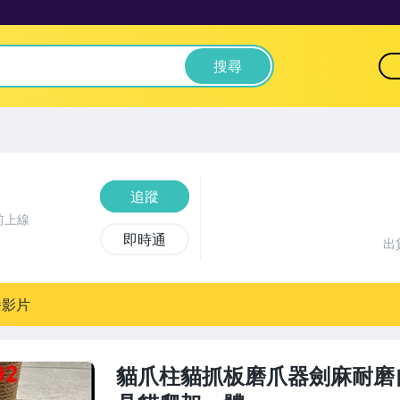
搜尋
追蹤
前上線
即時通
出
播影片
貓爪柱貓抓板磨爪器劍麻耐磨