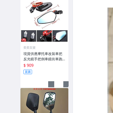
奕奕百貨
現貨供應摩托車改裝車把
反光鏡手把倒車鏡街車跑
車手把復古后視鏡
$ 909
直購