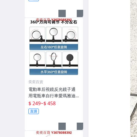
奕奕百貨
電動車后視鏡反光鏡子通
用電瓶車自行車愛瑪雅迪
適用倒車踏板后鏡
$ 249
~
$ 458
直購