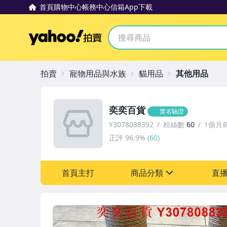
首頁
購物中心
帳務中心
信箱
App下載
Yahoo拍賣
拍賣
寵物用品與水族
貓用品
其他用品
奕奕百貨
實名驗證
Y3078088392
粉絲數
60
1個月
正評
96.9%
(
60
)
首頁主打
商品分類
直
sign
寵物用品與水族
汽機車精品百貨