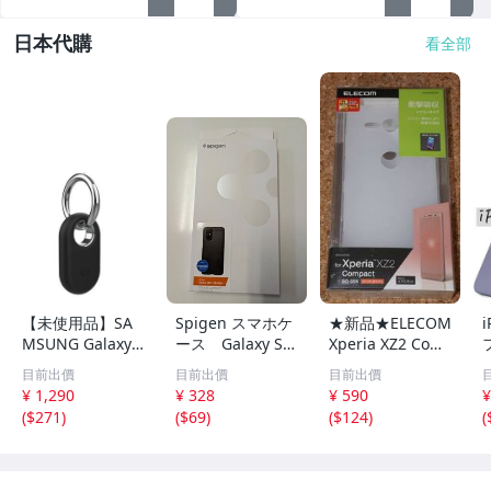
日本代購
看全部
【未使用品】SA
Spigen スマホケ
★新品★ELECOM
i
MSUNG Galaxy
ース Galaxy S2
Xperia XZ2 Com
サムスン ギャラ
0＋5G/S20＋ 8
pact SO-05K シ
目前出價
目前出價
目前出價
クシー SmartTag
809685626206
リコンケース ク
¥ 1,290
¥ 328
¥ 590
¥
2 スマートタグ
リア
(
$271
)
(
$69
)
(
$124
)
(
ロケーター トラ
ッカー ケース キ
ーホルダー 保護
カバー