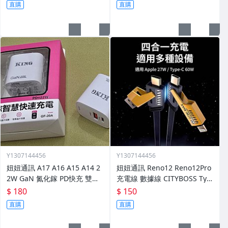
直購
直購
Y1307144456
Y1307144456
妞妞通訊 A17 A16 A15 A14 2
妞妞通訊 Reno12 Reno12Pro
2W GaN 氮化鎵 PD快充 雙充
充電線 數據線 CITYBOSS Typ
PD頭 快充線 A26 A25 A52S
eC Reno12F 四合一 Reno13
$ 180
$ 150
Reno13F
直購
直購