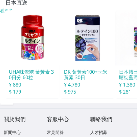
日本直送
看更多
UHA味覺糖 葉黃素 3
DK 葉黃素100+玉米
日本博士倫
0日分 60粒
黃素 30日
睛綻藍
¥ 880
¥ 4,780
¥ 1,380
$ 179
$ 975
$ 281
關於我們
客服中心
聯絡我們
新聞中心
常見問答
人才招募