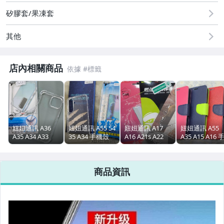
矽膠套/果凍套
其他
店內相關商品
妞妞通訊 A36
妞妞通訊 A55 54
妞妞通訊 A17
妞妞通訊 A55
A35 A34 A33
35 A34 手機殼
A16 A21s A22
A35 A15 A16 
A32 四角加厚 空
防摔殼 三星 軟
A32 A33 A13
機皮套 側掀皮
壓殼 手機殼 防
殼 空壓殼 A17
A23 A14 A15
三星 samsung
摔殼 雙料 三星
A16 A14 A15
A25 保護貼 玻璃
A25
商品資訊
A16 A26
A25 samsung
貼 三星