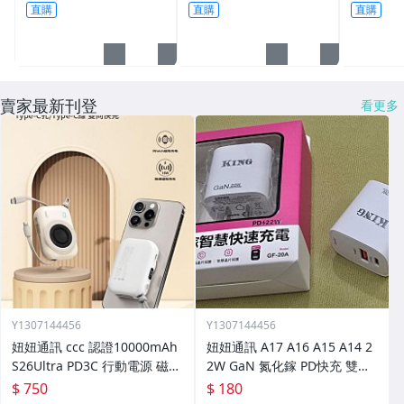
凝露☆溫溫老闆☆
器 充電
直購
直購
直購
賣家最新刊登
看更多
Y1307144456
Y1307144456
妞妞通訊 ccc 認證10000mAh
妞妞通訊 A17 A16 A15 A14 2
S26Ultra PD3C 行動電源 磁吸
2W GaN 氮化鎵 PD快充 雙充
充電 S26 S25 S24 S26+
PD頭 快充線 A26 A25 A52S
$ 750
$ 180