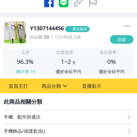
Y1307144456
實名驗證
粉絲數
53
13小時前上線
追蹤
1
正評
出貨速度
未出貨率
96.3%
1~2
0%
天
總評價
74
優於全站平均
優於全站平均
首頁主打
商品分類
直播影片
sign
2
手機、配件與通訊
電腦、平板與周邊
手機、配件與通訊
相機、攝影與周邊
手機飾品/保護套(貼)