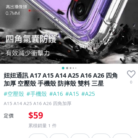
妞妞通訊 A17 A15 A14 A25 A16 A26 四角
0
加厚 空壓殼 手機殼 防摔殼 雙料 三星
#
空壓殼
#
手機殼
#
A16
#
A15
#
A25
A15 A14 A25 A16 A26 四角加厚
$59
定價
累積銷量
1
件