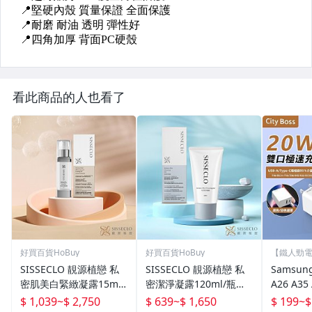
看此商品的人也看了
好買百貨HoBuy
好買百貨HoBuy
【鐵人勁電
SISSECLO 靚源植戀 私
SISSECLO 靚源植戀 私
Samsung
密肌美白緊緻凝露15ml/
密潔淨凝露120ml/瓶☆
A26 A35 
瓶 美白私密肌 私密緊緻
溫溫老闆☆
56 快速
$ 1,039
~
$ 2,750
$ 639
~
$ 1,650
$ 199
~
$