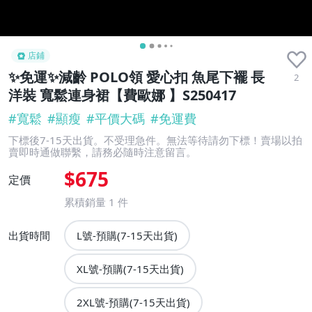
店鋪
✨免運✨減齡 POLO領 愛心扣 魚尾下襬 長
2
洋裝 寬鬆連身裙【費歐娜 】S250417
#
寬鬆
#
顯瘦
#
平價大碼
#
免運費
下標後7-15天出貨。不受理急件。無法等待請勿下標！賣場以拍
賣即時通做聯繫，請務必隨時注意留言。
$675
定價
累積銷量
1
件
出貨時間
L號-預購(7-15天出貨)
XL號-預購(7-15天出貨)
2XL號-預購(7-15天出貨)