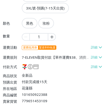
3XL號-預購(7-15天出貨)
顏色
黑色
玫粉
數量
運費活動
運費抵用券
驚喜$99免運
運費規則
7-ELEVEN取貨付款【單件運費$38、消費滿
$299免運費】、7-ELEVEN取貨不付款【單
付款方式
件運費$38、消費滿$299免運費】、郵局掛
號【單件運費$60、消費滿$299免運費】
全新品
商品狀況
付款完成後15天
預購出貨
花蓮縣
所在地區
101650922388
商品編號
779651453109
賣家貨號