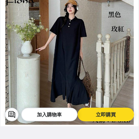
💜FM自然--連身裙
💜FM自然--外套
💜FM--褲&裙&其他
👍優質大碼T預購-夏季
👍優質大碼T預購-秋冬
🌑BK暗黑--全系列
💖AT潮服--全系列
🌺棉麻原創預購-四季總覽
⛄️KC甜美-秋冬上衣
加入購物車
立即購買
⛄️KC甜美-秋冬外套