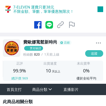
7-ELEVEN 運費只要
38
元
不限金額、筆數，筆筆優惠無限次！
費歐娜寬鬆新時尚
店鋪
實名驗證
追蹤
粉絲數
820
1天前上線
1
正評
出貨速度
未出貨率
99.9%
10
0%
天以上
總評價
969
優於全站平均
首頁主打
商品分類
直播影片
sign