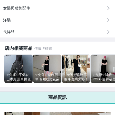
2
女裝與服飾配件
⛔️特賣不折扣區
洋裝
💋減齡連身裙
長洋裝
💰平價衣-上衣
💰平價衣-連身裙
店內相關商品
💰平價衣-下身
💰平價衣-吊帶褲
✨免運✨平價衣
✨免運✨減齡 圓
✨免運✨減齡 假
✨免運✨減齡
💰平價衣-外套-套裝
山本風 黑白拼色
領 百褶粉嫩花朵
兩件 黑白大格子
POLO領 神秘
裙拼接 寬管褲
拼接下襬 長洋裝
拼接 長洋裝 寬
長洋裝 寬鬆連
👕平價寬鬆T-夏季短袖
褲裙【費歐娜 】
寬鬆連身裙【費
鬆連身裙【費歐
裙【費歐娜 】
M251031
歐娜 】S260428
娜 】S260428
S260428
商品資訊
💛WH平拍--全系列
💜FM自然--上衣類