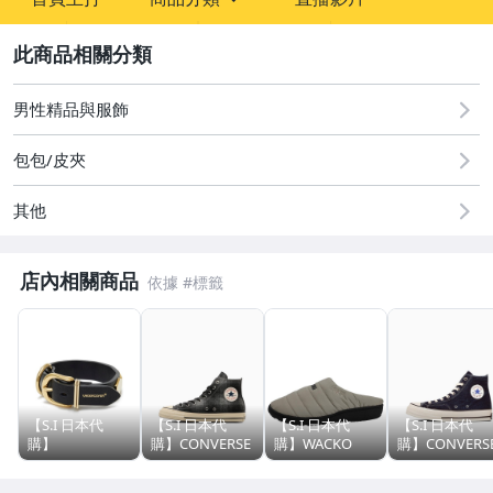
sign
玩具、模型與公仔
2
男性精品與服飾
男性精品與服飾
手錶與飾品配件
包包/皮夾
女包精品與女鞋
其他
店內相關商品
【S.I 日本代
【S.I 日本代
【S.I 日本代
【S.I 日本代
購】
購】CONVERSE
購】WACKO
購】CONVERS
UNDERCOVER
japan ALL STAR
MARIA ×
japan ALL STA
UP1E4A03 手環
AGED HI /
NANGA × SUBU
LGCY DM HI