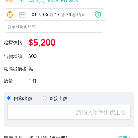
01
天
06
時
19
分
22
秒結束
賣家可提前結束
$5,200
起標價格
300
出價增額
無
最高出價者
1
件
數量
自動出價
直接出價
運費規則
郵局掛號【免運費】