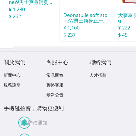
neW男士爽身消臭止
汗石 中世紀 20g
¥ 1,280
Deonatulle soft sto
大森屋 
$ 262
neW男士爽身止汗石
g
消臭石２０ｇ
¥ 1,160
¥ 222
$ 237
$ 45
關於我們
客服中心
聯絡我們
新聞中心
常見問答
人才招募
服務說明
聯絡客服
最新公告
手機逛拍賣，購物更便利
商品降價通知