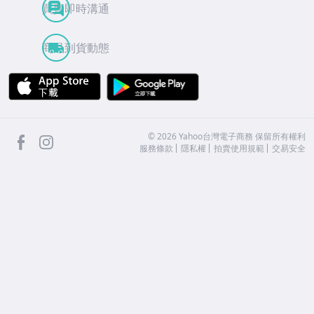
買賣即時溝通
商品到貨動態
APP Store
Google Play
facebook
Instagram
©
2026
Yahoo台灣電子商務 保留所有權利
服務條款
隱私權
拍賣使用規範
交易安全