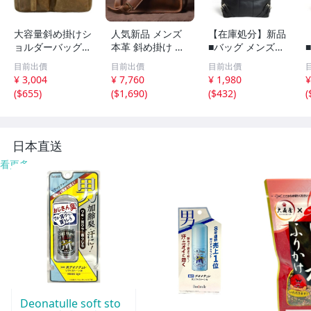
大容量斜め掛けシ
人気新品 メンズ
【在庫処分】新品
ョルダーバッグブ
本革 斜め掛け メ
■バッグ メンズ
リーフケース多機
ッセンジャーバッ
トートバッグ 大
目前出價
目前出價
目前出價
能ショルダーバッ
グ カジュアル 牛
容量 2way ショル
¥ 3,004
¥ 7,760
¥ 1,980
¥
グ斜め掛けトート
革 A4書類 アウト
ダーバッグ 軽量
(
$655
)
(
$1,690
)
(
$432
)
(
バッグ牛革 ライ
ドア ビジネスバ
ビジネス A4 B4
トコーヒー
ッグ 男性用 通勤
黒 カジュアル 通
通学鞄 ブラウ
勤 通学 出張 無地
ン
鞄
日本直送
看更多
Deonatulle soft sto