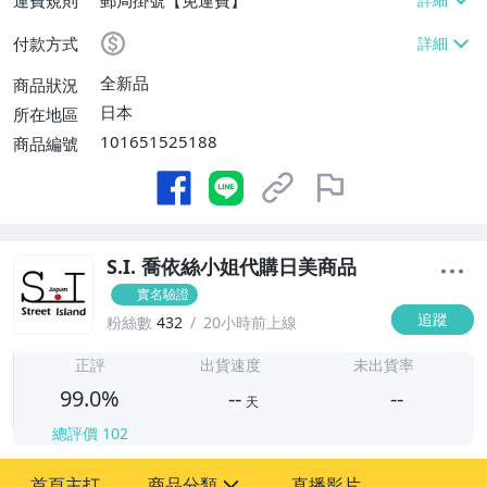
付款方式
全新品
商品狀況
日本
所在地區
101651525188
商品編號
S.I. 喬依絲小姐代購日美商品
實名驗證
追蹤
粉絲數
432
20小時前上線
-
-
正評
出貨速度
未出貨率
99.0%
--
--
天
總評價
102
-
首頁主打
商品分類
直播影片
-