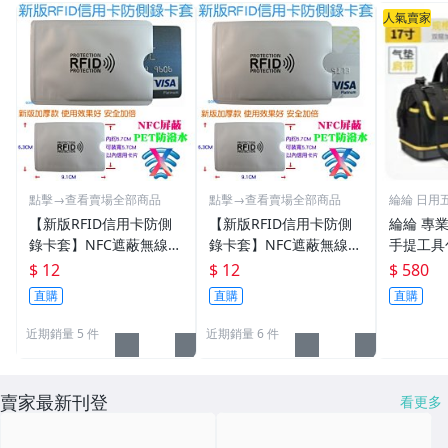
人氣賣家
點擊→查看賣場全部商品
點擊→查看賣場全部商品
綸綸 日用
【新版RFID信用卡防側
【新版RFID信用卡防側
綸綸 專業
錄卡套】NFC遮蔽無線訊
錄卡套】NFC遮蔽無線訊
手提工具
號防掃描消磁信用卡測防
號防掃描消磁信用卡防盜
功能维修
$ 12
$ 12
$ 580
盜刷防竊資銀行卡片保護
刷測防竊資銀行卡片保護
袋男耐磨
直購
直購
直購
晶片感應卡長短皮夾男女
晶片感應卡男女長短皮夾
錢包用
錢包用
近期銷量 5 件
近期銷量 6 件
賣家最新刊登
看更多