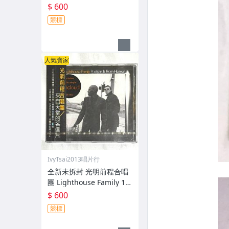
loser / 華納音樂 台灣版專
$ 600
輯 CD / 附側標 歌詞 環狀
競標
封條
人氣賣家
IvyTsai2013唱片行
全新未拆封 光明前程合唱
團 Lighthouse Family 19
97 來自天堂的明信片 Post
$ 600
cards From Heaven 台灣
競標
版專輯 CD 附側標