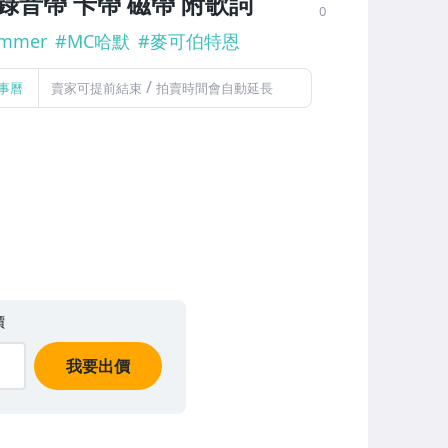
 錄音帶 卡帶 磁帶 附歌詞
0
mmer
#
MC哈默
#
麥可伯特恩
/
事曆
賣家可提前結束
拍賣時間會自動延長
價
我要出價