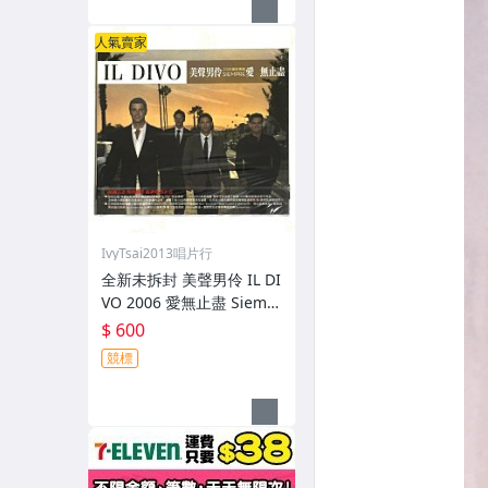
人氣賣家
IvyTsai2013唱片行
全新未拆封 美聲男伶 IL DI
VO 2006 愛無止盡 Siemp
re / 新力博德曼 台灣紙盒
$ 600
版專輯 CD 附中文歌詞
競標