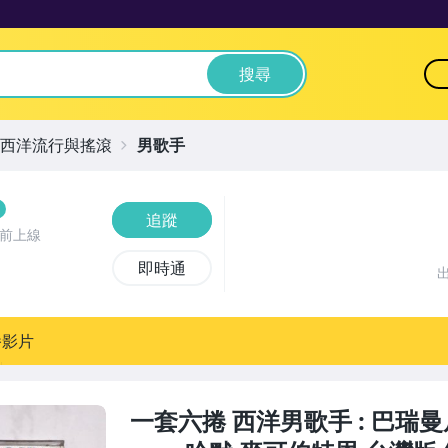
搜尋
西洋流行與搖滾
男歌手
追蹤
時前上線
即時通
播影片
一套六捲 西洋男歌手 : 巴瑞曼