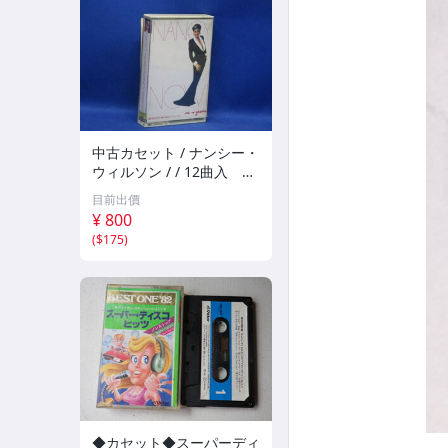
中古カセット / ナンシー・
ウィルソン / / 12曲入 歌
詞カード付 021405
目前出價
¥ 800
(
$175
)
◆カセット◆スーパーディ