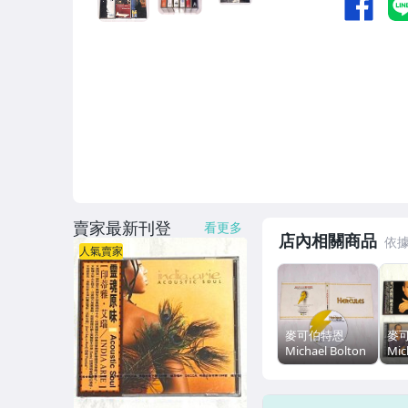
賣家最新刊登
看更多
店內相關商品
人氣賣家
麥可伯特恩
麥
Michael Bolton
Mic
1997 迪士尼 大
20
力士 Hercules
Onl
電影原聲帶 滾石
Lik