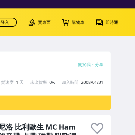
登入
賣東西
購物車
即時通
關於我
分享
出貨速度
1
天
未出貨率
0%
加入時間
2008/01/31
尼洛 比利歐生 MC Ham