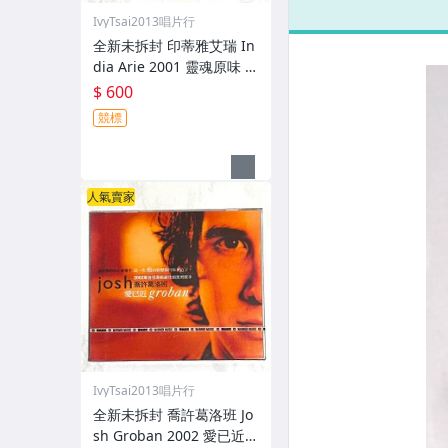
唱片 台灣版 四
片
IvyTsai2013唱片行
首歌 宣傳單曲
CD
CD
宣
全新未拆封 印蒂雅艾瑞 In
dia Arie 2001 靈魂原味 A
coustic Soul / 福茂唱片
$ 600
台灣版專輯 CD / 附側標 歌
競標
詞 環狀封條
人氣賣家
IvyTsai2013唱片行
全新未拆封 喬許葛洛班 Jo
sh Groban 2002 愛已近 C