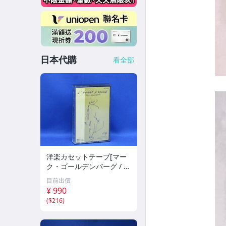
日本代購
看全部
洋楽カセットテープ[マー
ク・ゴールデンバーグ / 鞄
を持った男] 71607
目前出價
¥ 990
(
$216
)