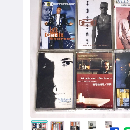
古董、藝術與礦石
偶像、球員卡與郵幣
男性精品與服飾
手錶與飾品配件
電玩遊戲與主機