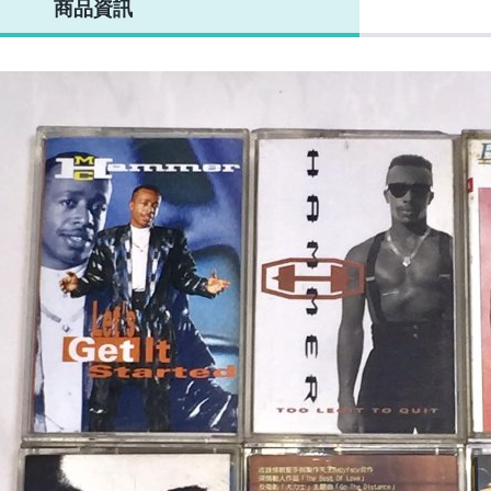
商品資訊
台灣紙盒版
+VCD 附歌詞
傳DM回函卡