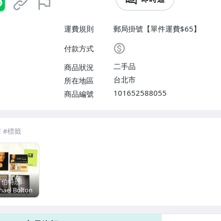
運費規則
郵局掛號【單件運費$65】
付款方式
二手品
商品狀況
台北市
所在地區
101652588055
商品編號
可伯特恩
hael Bolton
02 鐵漢柔情
y A Woman
e You 魔岩唱