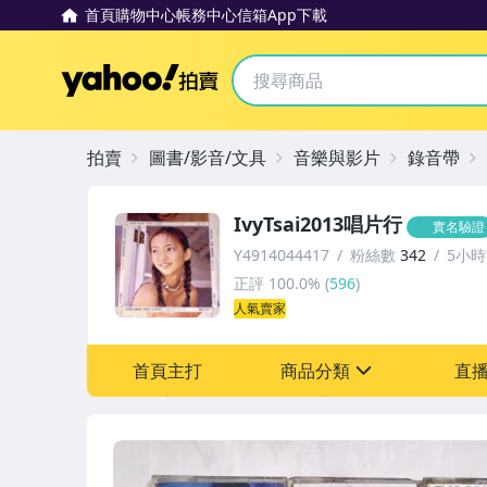
首頁
購物中心
帳務中心
信箱
App下載
Yahoo拍賣
拍賣
圖書/影音/文具
音樂與影片
錄音帶
IvyTsai2013唱片行
實名驗證
Y4914044417
粉絲數
342
5小
正評
100.0%
(
596
)
人氣賣家
首頁主打
商品分類
直
sign
圖書/影音/文具
成人專區