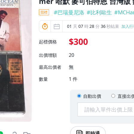
mer 哈默 麥可伯特恩 台灣版
#
巴瑞曼尼洛
#
比利歐生
#
MCHa
競標
01
天
07
時
28
分
34
秒結束
加入行
$300
起標價格
20
出價增額
無
最高出價者
1
件
數量
自動出價
直接出
即時通