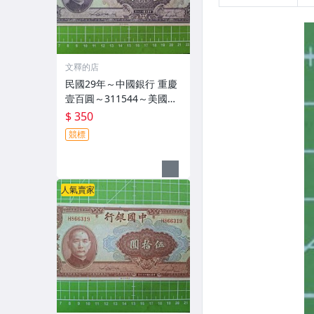
文釋的店
民國29年～中國銀行 重慶
壹百圓～311544～美國鈔
票公司
$ 350
競標
人氣賣家