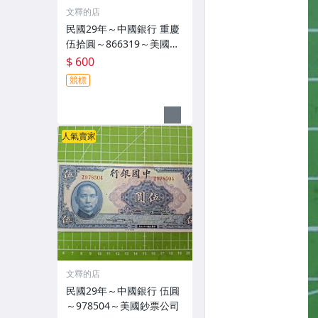
文釋的店
民國29年～中國銀行 重慶
伍拾圓～866319～美國鈔
票公司
$ 600
競標
人氣賣家
文釋的店
民國29年～中國銀行 伍圓
～978504～美國鈔票公司