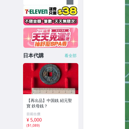
日本代購
看全部
【再出品】中国銭 紹元聖
寶 鉄母銭？
目前出價
¥ 5,000
(
$1,089
)