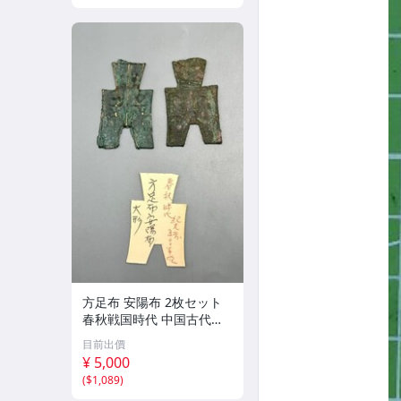
方足布 安陽布 2枚セット
春秋戦国時代 中国古代銭
貨 布貨 布幣 銅銭 古銭 コ
目前出價
レクション 貨幣
¥ 5,000
(
$1,089
)