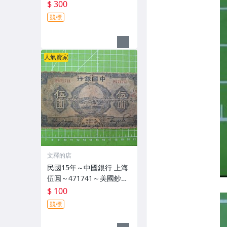
$ 300
競標
人氣賣家
文釋的店
民國15年～中國銀行 上海
伍圓～471741～美國鈔票
公司
$ 100
競標