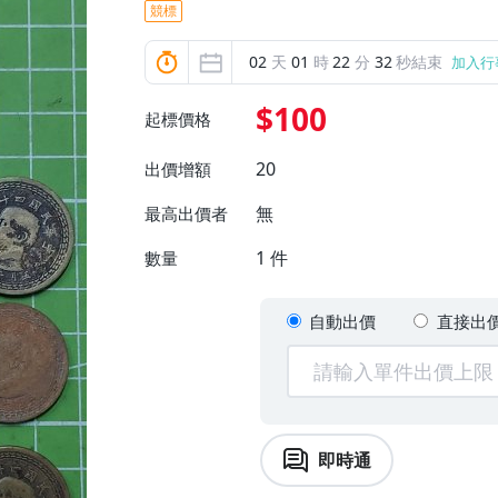
競標
02
天
01
時
22
分
30
秒結束
加入行
$100
起標價格
20
出價增額
無
最高出價者
1
件
數量
自動出價
直接出
即時通