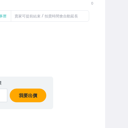
0
/
事曆
賣家可提前結束
拍賣時間會自動延長
價
我要出價