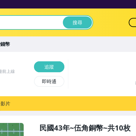
搜尋
灣錢幣
追蹤
鐘前上線
即時通
播影片
民國43年~伍角銅幣~共10枚