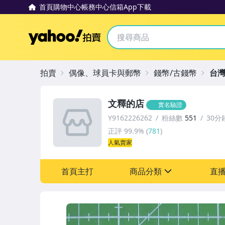
首頁
購物中心
帳務中心
信箱
App下載
Yahoo拍賣
拍賣
偶像、球員卡與郵幣
錢幣/古錢幣
台
文釋的店
實名驗證
Y9162226262
粉絲數
551
30分
正評
99.9%
(
781
)
人氣賣家
首頁主打
商品分類
直
sign
古董、藝術與礦石
偶像、球員卡與郵幣