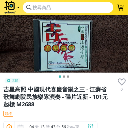
店鋪
吉星高照 中國現代喜慶音樂之三 - 江蘇省
0
歌舞劇院民族樂隊演奏 - 碟片近新 - 101元
起標 M2688
競標
04
天
13
時
43
分
55
秒結束