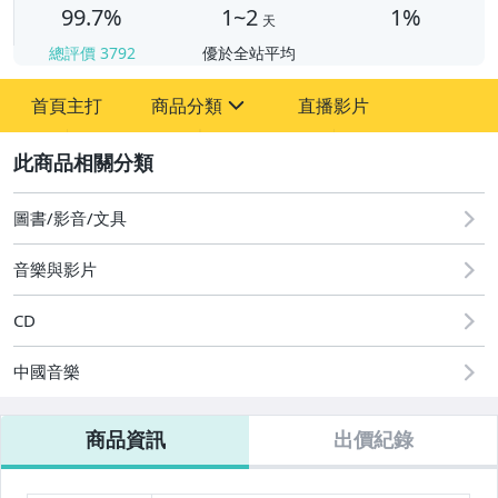
99.7%
1~2
1%
天
總評價
3792
優於全站平均
首頁主打
商品分類
直播影片
sign
2
其它
圖書/影音/文具
音樂與影片
CD
中國音樂
商品資訊
出價紀錄