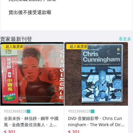
賣家最新刊登
看更多
超人氣賣家
超人氣賣家
Y0323608228
Y0323608228
全新未拆 - 林佳靜 - 鋼琴 中國
DVD-音樂錄影帶 - Chris Cun
風 - 金曲獎最佳演奏人 - 上揚
ningham - The Work of Dire
唱片代理 瑞典原裝進口 - 301
ctor -2003年美國版 碟片近新
$ 301
$ 201