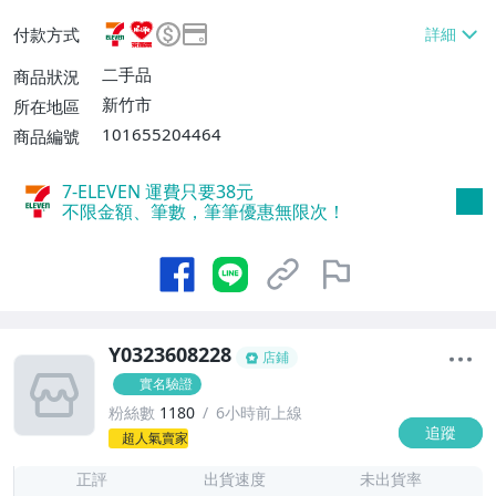
或消費滿$3000免運費】、萊爾富取貨付款
付款方式
【單件運費$60、消費滿$2000免運費】、
郵局掛號【單件運費$60、滿8件或消費滿
二手品
商品狀況
$3000免運費】
新竹市
所在地區
101655204464
商品編號
7-ELEVEN 運費只要
38
元
不限金額、筆數，筆筆優惠無限次！
Y0323608228
店鋪
實名驗證
粉絲數
1180
6小時前上線
追蹤
1
超人氣賣家
正評
出貨速度
未出貨率