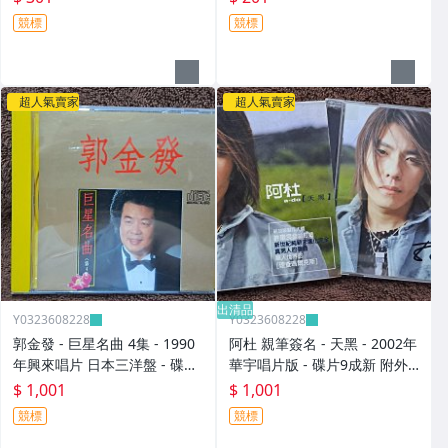
元起標
- 201元起標 D497
競標
競標
超人氣賣家
超人氣賣家
出清品
Y0323608228
Y0323608228
郭金發 - 巨星名曲 4集 - 1990
阿杜 親筆簽名 - 天黑 - 2002年
年興來唱片 日本三洋盤 - 碟片
華宇唱片版 - 碟片9成新 附外
9成新 無IFPI - 1001元起標 M
紙盒 - 1001元起標 M2140
$ 1,001
$ 1,001
2316
競標
競標