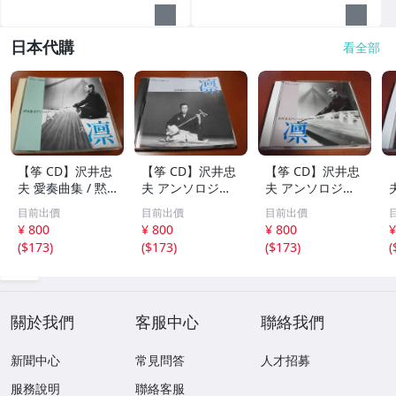
日本代購
看全部
【筝 CD】沢井忠
【筝 CD】沢井忠
【筝 CD】沢井忠
夫 愛奏曲集 / 黙
夫 アンソロジー
夫 アンソロジー
示 、波 、二つの
「凜」からの分売
「凜」からの分売
目前出價
目前出價
目前出價
相 、箏二重奏ソ
沢井忠夫作品集
沢井忠夫 作品集
¥ 800
¥ 800
¥ 800
¥
ナタ 杵屋正邦 、
ライブ 風衣、水
第三集 “光る海”
(
$173
)
(
$173
)
(
$173
)
(
入野義朗 、小野
の声、枯野砧、五
（限定販売） 200
衛 他 (1971/197
節の舞、ファンタ
1
3/1976)
ジア (限定）
關於我們
客服中心
聯絡我們
新聞中心
常見問答
人才招募
服務說明
聯絡客服