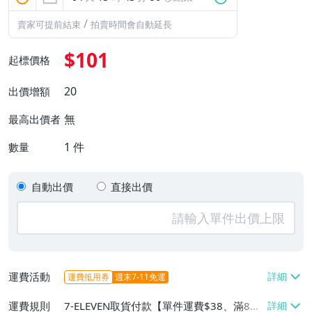
/
賣家可提前結束
拍賣時間會自動延長
$101
起標價格
20
出價增額
無
最高出價者
1
件
數量
自動出價
直接出價
運費活動
運費抵用券
週末7-11免運
運費規則
7-ELEVEN取貨付款【單件運費$38、滿8件