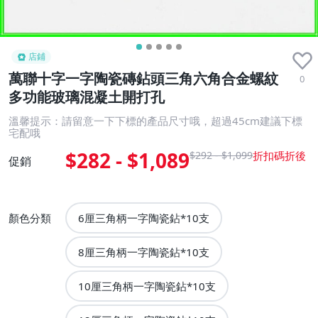
店鋪
萬聯十字一字陶瓷磚鉆頭三角六角合金螺紋
0
多功能玻璃混凝土開打孔
溫馨提示：請留意一下下標的產品尺寸哦，超過45cm建議下標
宅配哦
$282 - $1,089
$292 - $1,099
促銷
顏色分類
6厘三角柄一字陶瓷鉆*10支
8厘三角柄一字陶瓷鉆*10支
10厘三角柄一字陶瓷鉆*10支