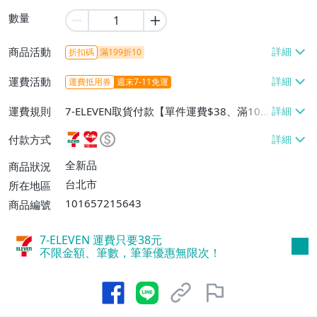
數量
商品活動
折扣碼
滿199折10
運費活動
運費抵用券
週末7-11免運
運費規則
7-ELEVEN取貨付款【單件運費$38、滿100
件或消費滿$599免運費】、萊爾富取貨付
付款方式
款【單件運費$60、滿100件或消費滿$599
免運費】、宅配/貨運【單件運費$80、滿1
全新品
商品狀況
00件或消費滿$599免運費】
台北市
所在地區
101657215643
商品編號
7-ELEVEN 運費只要
38
元
不限金額、筆數，筆筆優惠無限次！