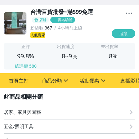
台灣百貨批發~滿599免運
店鋪
實名驗證
粉絲數
367
4小時前上線
追蹤
8
人氣賣家
正評
出貨速度
未出貨率
99.8%
8~9
8%
天
總評價
580
首頁主打
商品分類
活動優惠
直播影
sign
sign
2
其它
[全店] 新品回饋
居家、家具與園藝
五金/照明工具