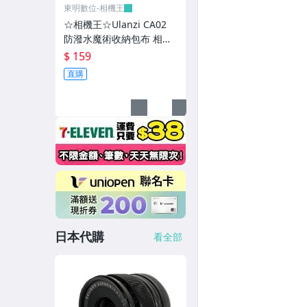
東明數位-相機王
接寫環、增距鏡、轉接環
☆相機王☆Ulanzi CA02
防潑水魔術收納包布 相機
濾鏡與其它配件
包布 (5)
$ 159
記憶卡、電池與其他配件
直購
數位攝影機 EOS Cinema
攝影機-GoPro
攝影機-Insta360
攝影機、空拍機-DJI
攝影機穩定器
日本代購
攝影燈-Aputure
看全部
攝影燈-Godox
攝影燈-Harlowe