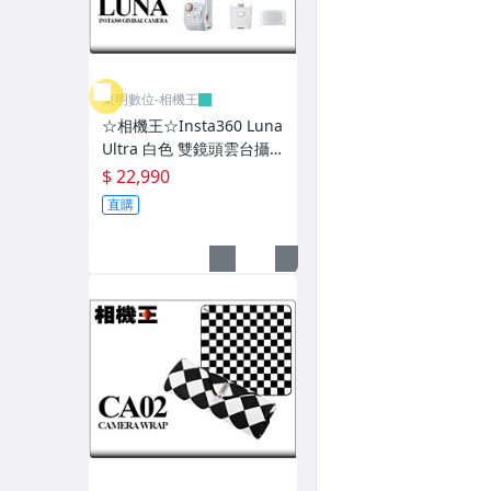
腳架、雲台-CAVIX
腳架、雲台-Marsace
東明數位-相機王
腳架、雲台-其它廠牌
☆相機王☆Insta360 Luna
Ultra 白色 雙鏡頭雲台攝
閃光燈-Sony
影機〔標準套組〕先創公
$ 22,990
司貨 (2)
直購
閃光燈-Godox
閃光燈-Cactus
閃光燈-其它廠牌
電池把手、握把、兔籠
熱靴座、觀景窗、手機夾
鏡頭蓋、遮光罩
遙控器、快門線