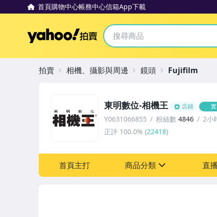
首頁
購物中心
帳務中心
信箱
App下載
Yahoo拍賣
拍賣
相機、攝影與周邊
鏡頭
Fujifilm
東明數位-相機王
店鋪
實
Y0631066855
粉絲數
4846
2小
正評
100.0%
(
22418
)
首頁主打
商品分類
直
sign