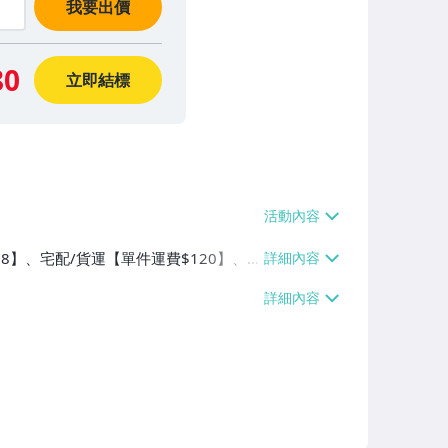
我要出價
80
立即結標
$38】、宅配/貨運【單件運費$120】、
交/自取/不寄送【免運費】