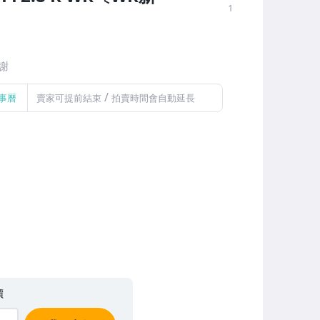
1
謝
/
事曆
賣家可提前結束
拍賣時間會自動延長
價