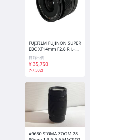
攝影燈-Skier
攝影燈-Zhiyun
攝影燈與配件-Ulanzi
攝影棚燈設備
FUJIFILM FUJINON SUPER
EBC XF14mm F2.8 R レン
ズ 中古 Y11426627
燈架設備-KUPO
目前出價
¥ 35,750
相片印表機
(
$7,502
)
收藏家電子防潮箱
麥克風、音源類配件
MWUPP 手機 / 機車支架
【99特價出清專區】
其它
#9630 SIGMA ZOOM 28-
80mm 1:3.5-5.6 MACRO?