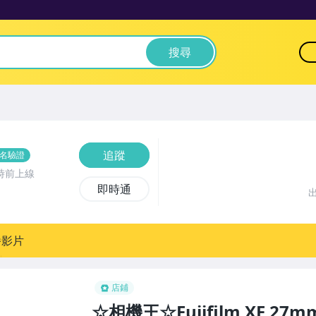
搜尋
追蹤
名驗證
時前上線
即時通
播影片
店鋪
☆相機王☆Fujifilm XF 27m