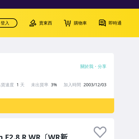
登入
賣東西
購物車
即時通
關於我
分享
出貨速度
1
天
未出貨率
3%
加入時間
2003/12/03
m F2.8 R WR〔WR新