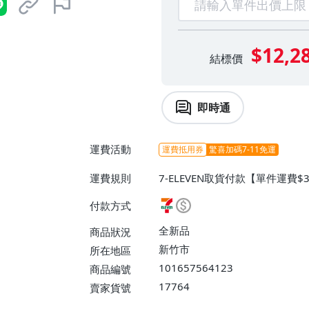
$12,2
結標價
即時通
運費活動
運費抵用券
驚喜加碼7-11免運
運費規則
7-ELEVEN取貨付款【單件運費
離島配送【單件運費$240】、面
付款方式
全新品
商品狀況
新竹市
所在地區
101657564123
商品編號
17764
賣家貨號