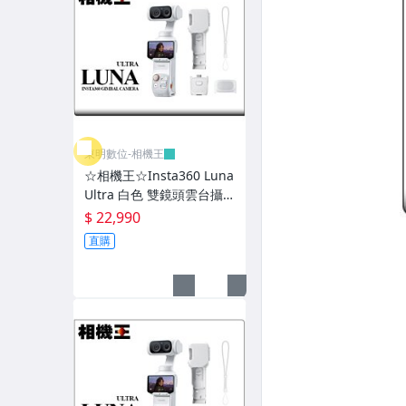
相機包-National Geographic
相機包-Think Tank
相機包-Peak Design
相機包-其它廠牌
相機背帶-BlackRapid
東明數位-相機王
☆相機王☆Insta360 Luna
相機背帶-Peak Design
Ultra 白色 雙鏡頭雲台攝
影機〔標準套組〕先創公
$ 22,990
相機背帶-PGYTECH
司貨 (3)
直購
相機背帶-其它廠牌
腳架、雲台-Manfrotto
腳架、雲台-GITZO
腳架、雲台-Fotopro
腳架、雲台-Benro