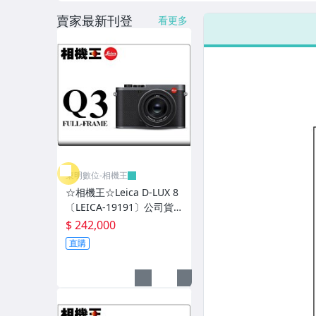
鏡頭-Hasselblad
賣家最新刊登
看更多
DC相機配件
富士拍立得 instax mini
寶麗來拍立得 Polaroid
底片相機、玩具相機
PIXEL 快門線/觸發器
螢幕保護貼、清潔用品
東明數位-相機王
☆相機王☆Leica D-LUX 8
相機包-PGYTECH
〔LEICA-19191〕公司貨
(2)
$ 242,000
相機包-Tenba
直購
相機包-Lowepro
相機包-Manfrotto