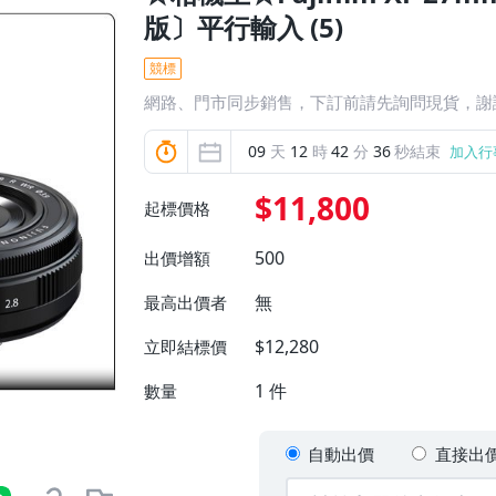
版〕平行輸入 (5)
競標
網路、門市同步銷售，下訂前請先詢問現貨，謝
09
天
12
時
42
分
35
秒結束
加入行
$11,800
起標價格
500
出價增額
無
最高出價者
$12,280
立即結標價
1
件
數量
自動出價
直接出