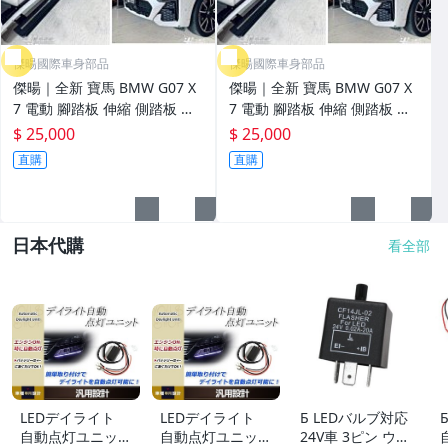
傑暘國際車身部品
傑暘國際車身部品
傑暘｜全新 寶馬 BMW G07 X
傑暘｜全新 寶馬 BMW G07 X
7 電動 腳踏板 伸縮 側踏板 登
7 電動 腳踏板 伸縮 側踏板 登
車板 防滑 實車
車板 防滑 實車
$ 25,000
$ 25,000
直購
直購
日本代購
看全部
LEDデイライト
LEDデイライト
Б LEDバルブ対応
自動点灯ユニット
自動点灯ユニット
24V車 3ピン ウイ