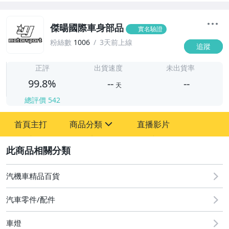
傑暘國際車身部品
實名驗證
粉絲數
1006
3天前上線
追蹤
-
-
正評
出貨速度
未出貨率
99.8%
--
--
天
總評價
542
-
首頁主打
商品分類
直播影片
-
sign
汽機車精品百貨
2
汽機車精品百貨
汽車零件/配件
車燈