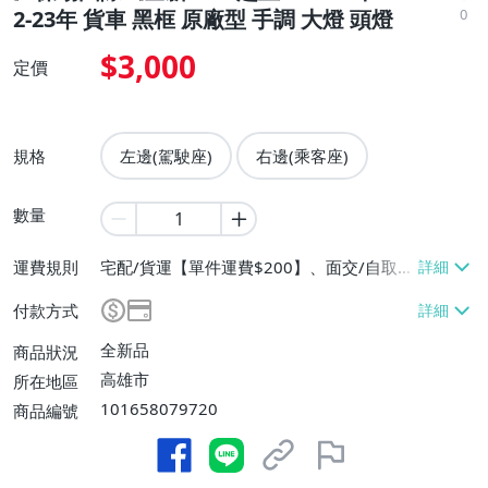
0
2-23年 貨車 黑框 原廠型 手調 大燈 頭燈
$3,000
定價
規格
左邊(駕駛座)
右邊(乘客座)
數量
運費規則
宅配/貨運【單件運費$200】、面交/自取/
不寄送【免運費】
付款方式
全新品
商品狀況
高雄市
所在地區
101658079720
商品編號