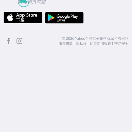
商品到貨動態
APP Store
Google Play
facebook
Instagram
©
2026
Yahoo台灣電子商務 保留所有權利
服務條款
隱私權
拍賣使用規範
交易安全