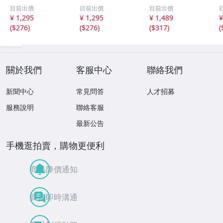
減光機能付き 12V
減光機能付き 12V
ンカーリレー 速
目前出價
目前出價
目前出價
車専用 エンジン
車専用 エンジン
度調整 無段階調
¥ 1,295
¥ 1,295
¥ 1,489
¥
ON連動 ポジショ
ON連動 ポジショ
整可能 カチカチ
(
$276
)
(
$276
)
(
$317
)
(
ン フォグランプ
ン フォグランプ
音内蔵 スピーカ
等に ドレスアッ
等に ドレスアッ
ー 大型車 トラッ
プ カスタム
プ カスタム
ク バス
關於我們
客服中心
聯絡我們
新聞中心
常見問答
人才招募
服務說明
聯絡客服
最新公告
手機逛拍賣，購物更便利
商品降價通知
買賣即時溝通