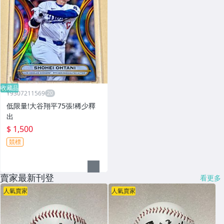
收藏品
Y9307211569
低限量!大谷翔平75張!稀少釋
出
$ 1,500
競標
賣家最新刊登
看更多
人氣賣家
人氣賣家