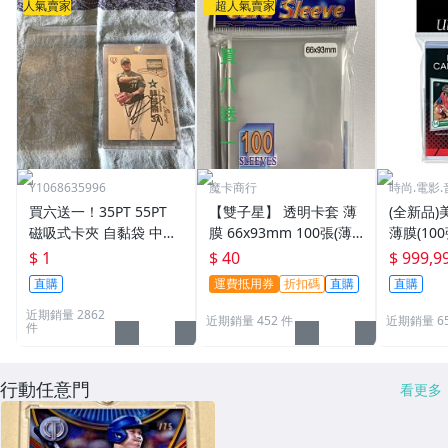
人氣賣家
超人氣賣家
Y1068635996
魔卡商行
時尚.電影.
買六送一！35PT 55PT
【雙子星】 透明卡套 薄
(全新品)美
磁吸式卡夾 自黏袋 中華
膜 66x93mm 100張(薄)
薄膜(10
職棒球員卡 遊戲王 寶可
適用 BBM MLB Topps C
次到貨日期:
$ 1
$ 40
$ 999,9
夢PTCG 漫威 ultra pro
PBL 球員卡
直購
運費抵用券
折扣碼
直購
直購
可用
近期銷量 2862
近期銷量 452 件
近期銷量 6
件
行動任意門
看更多