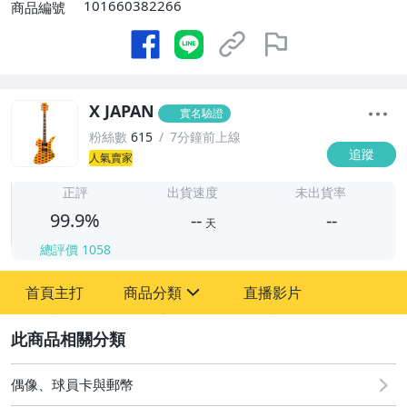
101660382266
商品編號
X JAPAN
實名驗證
粉絲數
615
7分鐘前上線
追蹤
人氣賣家
-
-
正評
出貨速度
未出貨率
99.9%
--
--
天
總評價
1058
-
首頁主打
商品分類
直播影片
-
sign
玩具、模型與公仔
2
偶像、球員卡與郵幣
偶像、球員卡與郵幣