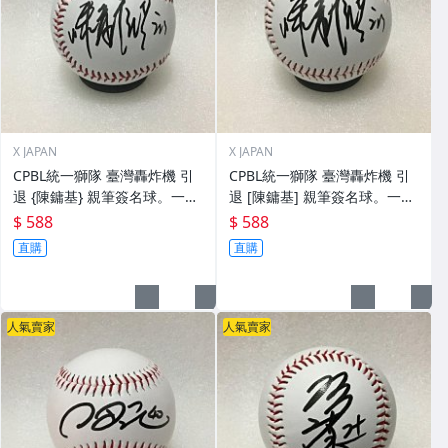
X JAPAN
X JAPAN
CPBL統一獅隊 臺灣轟炸機 引
CPBL統一獅隊 臺灣轟炸機 引
退 {陳鏞基} 親筆簽名球。一般
退 [陳鏞基] 親筆簽名球。一般
空白簽名棒球上.1
空白簽名棒球上.0
$ 588
$ 588
直購
直購
人氣賣家
人氣賣家