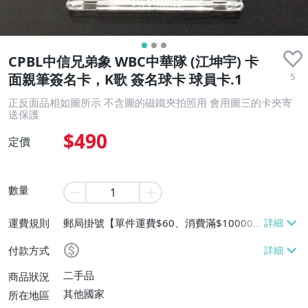
CPBL中信兄弟象 WBC中華隊 (江坤宇) 卡
5
面親筆簽名卡，K歌 簽名球卡 球員卡.1
正反面品相如圖所示 不含圖的磁鐵夾拍照用 會用圖三的卡夾寄
送保護
$490
定價
數量
運費規則
郵局掛號【單件運費$60、消費滿$10000
免運費】
付款方式
二手品
商品狀況
其他國家
所在地區