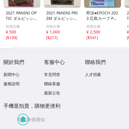
2021 PANINI OP
2021 PANINI PRI
即決●EPOCH 202
2
TIC ダルビッシュ
ZM ダルビッシュ
3 広島カープ PRE
有 249枚限定
有 40枚限定
MIER EDITION
目前出價
目前出價
目前出價
シリアルカード
シリアルカード
堂林翔太 /5枚限
¥ 500
¥ 1,000
¥ 2,500
¥
パドレス
パドレス
定 デコモリ緑箔
(
$109
)
(
$217
)
(
$541
)
(
サインカード #D
S-C05 エポック
關於我們
客服中心
聯絡我們
新聞中心
常見問答
人才招募
服務說明
聯絡客服
最新公告
手機逛拍賣，購物更便利
商品降價通知