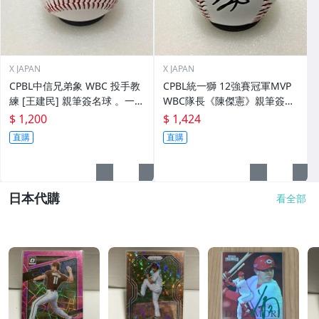
X JAPAN
X JAPAN
CPBL中信兄弟象 WBC 投手教
CPBL統一獅 12強賽冠軍MVP
練 [王建民] 親筆簽名球 。一般
WBC隊長《陳傑憲》親筆簽名
空白簽名棒球上.1
球。一般空白簽名棒球上.1
$ 1,200
$ 1,424
直購
直購
日本代購
看全部