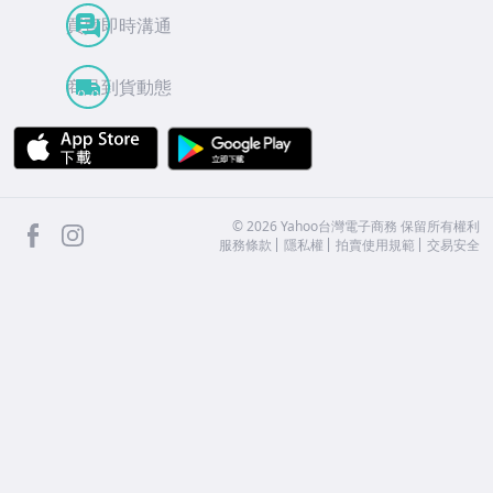
買賣即時溝通
商品到貨動態
APP Store
Google Play
facebook
Instagram
©
2026
Yahoo台灣電子商務 保留所有權利
服務條款
隱私權
拍賣使用規範
交易安全