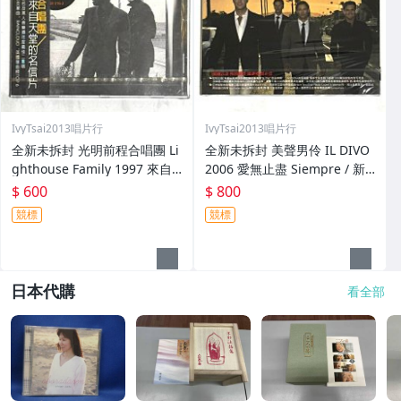
IvyTsai2013唱片行
IvyTsai2013唱片行
全新未拆封 光明前程合唱團 Li
全新未拆封 美聲男伶 IL DIVO
ghthouse Family 1997 來自
2006 愛無止盡 Siempre / 新
天堂的明信片 Postcards Fro
力博德曼 台灣紙盒版專輯 CD
$ 600
$ 800
m Heaven 台灣版專輯 CD 附
附中文歌詞
競標
競標
側標
日本代購
看全部