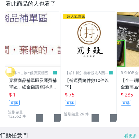
看此商品的人也看了
超人氣賣家
阿輝の古物~低價競標五六
【貳扌殿】看看規則&關於
R-SHOP
日結標
我
棄標商品補單區及運費補
【補運費總件數10件以
【全一網
單區，總金額請寫得標商
下】
全新高品質
品金額，運費請寫棄標商
筆電 變壓器
$ 1
$ 75
$ 285
品原設定之運費
3.16A通用
直購
直購
直購
L30 N10
近期銷量
近期銷量 26 件
132562 件
行動任意門
看更多