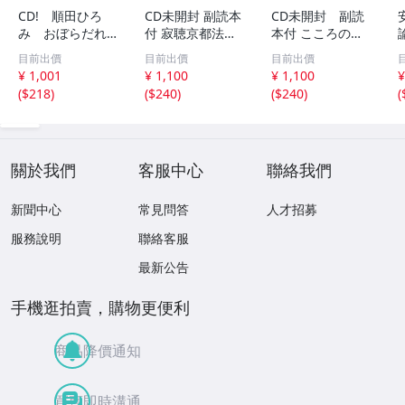
CD! 順田ひろ
CD未開封 副読本
CD未開封 副読
み おぼらだれ
付 寂聴京都法話
本付 こころの
ん 帯付き OM
集 ユーキャン
扉 河合隼雄講話
目前出價
目前出價
目前出價
CD-16 42405
集
¥ 1,001
¥ 1,100
¥ 1,100
¥
(
$218
)
(
$240
)
(
$240
)
(
關於我們
客服中心
聯絡我們
新聞中心
常見問答
人才招募
服務說明
聯絡客服
最新公告
手機逛拍賣，購物更便利
商品降價通知
買賣即時溝通