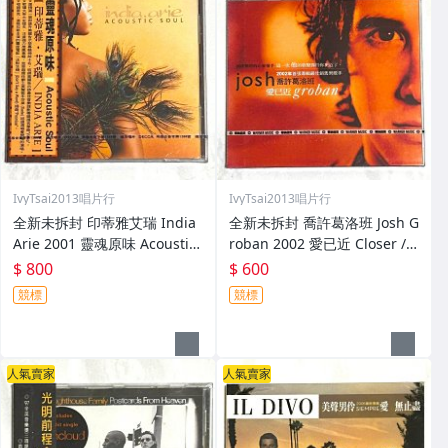
IvyTsai2013唱片行
IvyTsai2013唱片行
全新未拆封 印蒂雅艾瑞 India
全新未拆封 喬許葛洛班 Josh G
Arie 2001 靈魂原味 Acoustic
roban 2002 愛已近 Closer /
Soul / 福茂唱片 台灣版專輯 C
華納音樂 台灣版專輯 CD / 附
$ 800
$ 600
D / 附側標 歌詞 環狀封條
側標 歌詞 環狀封條
競標
競標
人氣賣家
人氣賣家