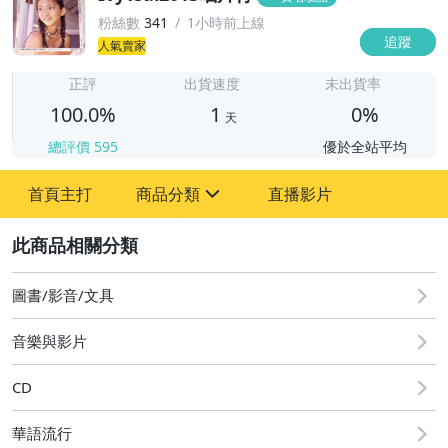
粉絲數
341
1小時前上線
追蹤
人氣賣家
1
正評
出貨速度
未出貨率
100.0%
1
0%
天
總評價
595
優於全站平均
首頁主打
商品分類
直播影片
sign
2
圖書/影音/文具
成人專區
圖書/影音/文具
古董、藝術與礦石
音樂與影片
偶像、球員卡與郵幣
CD
男性精品與服飾
華語流行