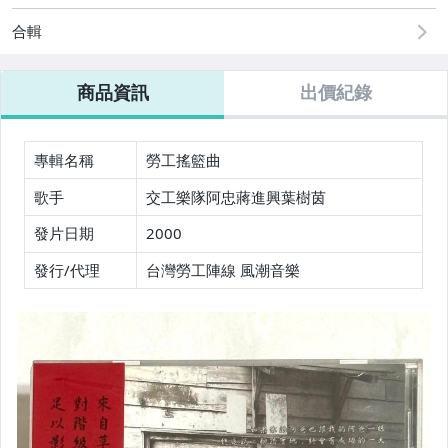
手錶與飾品配件
合輯
電玩遊戲與主機
商品資訊
出價紀錄
專輯名稱
勞工搖籃曲
歌手
交工樂隊阿忠蔣進興葉樹茵
發片日期
2000
發行/代理
台灣勞工陣線 風潮音樂