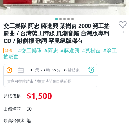
交工樂隊 阿忠 蔣進興 葉樹茵 2000 勞工搖
3
籃曲 / 台灣勞工陣線 風潮音樂 台灣版專輯
CD / 附側標 歌詞 罕見絕版稀有
#
交工樂隊
#
阿忠
#
蔣進興
#
葉樹茵
#
勞工
競標
搖籃曲
01
天
23
時
36
分
16
秒結束
/
賣家可提前結束
拍賣時間會自動延長
$1,500
起標價格
50
出價增額
無
最高出價者