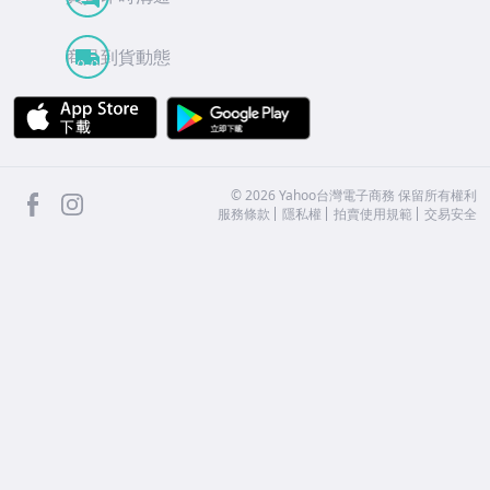
商品到貨動態
APP Store
Google Play
facebook
Instagram
©
2026
Yahoo台灣電子商務 保留所有權利
服務條款
隱私權
拍賣使用規範
交易安全